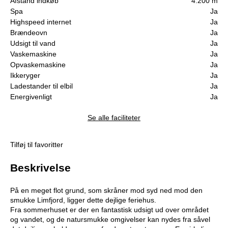
Afstand indkøb
4.200 m
Spa
Ja
Highspeed internet
Ja
Brændeovn
Ja
Udsigt til vand
Ja
Vaskemaskine
Ja
Opvaskemaskine
Ja
Ikkeryger
Ja
Ladestander til elbil
Ja
Energivenligt
Ja
Se alle faciliteter
Tilføj til favoritter
Beskrivelse
På en meget flot grund, som skråner mod syd ned mod den
smukke Limfjord, ligger dette dejlige feriehus.
Fra sommerhuset er der en fantastisk udsigt ud over området
og vandet, og de natursmukke omgivelser kan nydes fra såvel