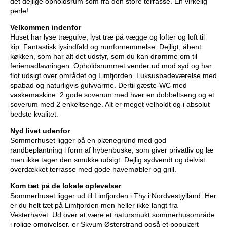
det dejlige opholdsrum som fra den store terrasse. En virkelig
perle!
Velkommen indenfor
Huset har lyse trægulve, lyst træ på vægge og lofter og loft til
kip. Fantastisk lysindfald og rumfornemmelse. Dejligt, åbent
køkken, som har alt det udstyr, som du kan drømme om til
feriemadlavningen. Opholdsrummet vender ud mod syd og har
flot udsigt over området og Limfjorden. Luksusbadeværelse med
spabad og naturligvis gulvvarme. Dertil gæste-WC med
vaskemaskine. 2 gode soverum med hver en dobbeltseng og et
soverum med 2 enkeltsenge. Alt er meget velholdt og i absolut
bedste kvalitet.
Nyd livet udenfor
Sommerhuset ligger på en plænegrund med god
randbeplantning i form af hybenbuske, som giver privatliv og læ
men ikke tager den smukke udsigt. Dejlig sydvendt og delvist
overdækket terrasse med gode havemøbler og grill.
Kom tæt på de lokale oplevelser
Sommerhuset ligger ud til Limfjorden i Thy i Nordvestjylland. Her
er du helt tæt på Limfjorden men heller ikke langt fra
Vesterhavet. Ud over at være et natursmukt sommerhusområde
i rolige omgivelser, er Skyum Østerstrand også et populært