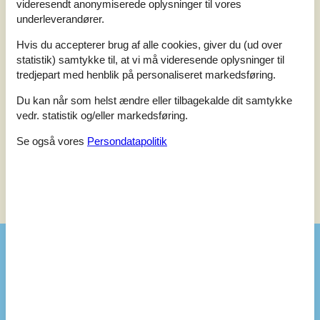
4,7
videresendt anonymiserede oplysninger til vores
underleverandører.
Sidste vurdering fra d. 28-05-2026
Hvis du accepterer brug af alle cookies, giver du (ud over
statistik) samtykke til, at vi må videresende oplysninger til
5
(2)
4
(1)
tredjepart med henblik på personaliseret markedsføring.
3
(0)
2
(0)
Du kan når som helst ændre eller tilbagekalde dit samtykke
1
(0)
vedr. statistik og/eller markedsføring.
Kommentarer
Ingen vurderinger har kommentarer.
Se også vores
Persondatapolitik
Se nabo emner
Se solens gang om emnet
😎
Faciliteter
Hus Info
2 x WC
Antal børn
2