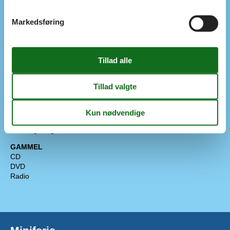
Åben terrasse
Diverse
Markedsføring
Gulvvarme
Regler
Husdyr ikke tilladt
Opladning af elbil tilladt / Lader til elbil forefindes (Type 2-stik,
medbring kabel)
Rygning ikke tilladt
Pris inklusiv
Gratis adgang til Badeland / Svømmehal / Sydthy Svømmebad
og Thyhallens Svømmecenter
Slutrengøring inkl.
GAMMEL
CD
DVD
Radio