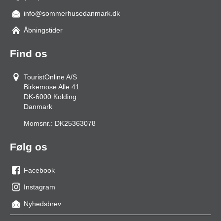
info@sommerhusedanmark.dk
Åbningstider
Find os
TouristOnline A/S
Birkemose Alle 41
DK-6000
Kolding
Danmark
Momsnr.:
DK25363078
Følg os
Facebook
os
Instagram
på
os
Nyhedsbrev
facebook
på