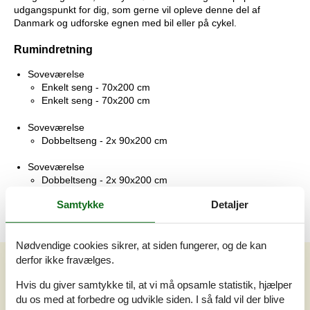
udgangspunkt for dig, som gerne vil opleve denne del af
Danmark og udforske egnen med bil eller på cykel.
Rumindretning
Soveværelse
Enkelt seng - 70x200 cm
Enkelt seng - 70x200 cm
Soveværelse
Dobbeltseng - 2x 90x200 cm
Soveværelse
Dobbeltseng - 2x 90x200 cm
Samtykke
Detaljer
Nødvendige cookies sikrer, at siden fungerer, og de kan
derfor ikke fravælges.
Vores gæsteanmeldelser
Vores gæsteanmeldelser
Hvis du giver samtykke til, at vi må opsamle statistik, hjælper
du os med at forbedre og udvikle siden. I så fald vil der blive
Baseret på
3
vurderinger