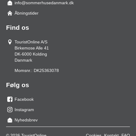
info@sommerhusedanmark.dk
Åbningstider
Find os
TouristOnline A/S
Birkemose Alle 41
DK-6000
Kolding
Danmark
Momsnr.:
DK25363078
Følg os
Facebook
os
Instagram
på
os
Nyhedsbrev
facebook
på
Instagram
© 2026 TouristOnline
Cookies
Kontakt
FAQ