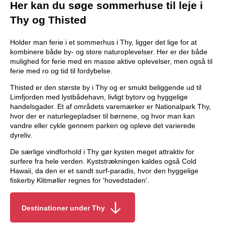
Her kan du søge sommerhuse til leje i
Thy og Thisted
Holder man ferie i et sommerhus i Thy, ligger det lige for at
kombinere både by- og store naturoplevelser. Her er der både
mulighed for ferie med en masse aktive oplevelser, men også til
ferie med ro og tid til fordybelse.
Thisted er den største by i Thy og er smukt beliggende ud til
Limfjorden med lystbådehavn, livligt bytorv og hyggelige
handelsgader. Et af områdets varemærker er Nationalpark Thy,
hvor der er naturlegepladser til børnene, og hvor man kan
vandre eller cykle gennem parken og opleve det varierede
dyreliv.
De særlige vindforhold i Thy gør kysten meget attraktiv for
surfere fra hele verden. Kyststrækningen kaldes også Cold
Hawaii, da den er et sandt surf-paradis, hvor den hyggelige
fiskerby Klitmøller regnes for 'hovedstaden'.
Destinationer under Thy