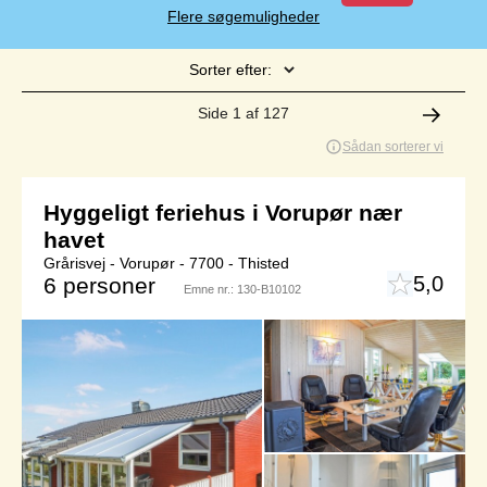
Flere søgemuligheder
Sorter efter:
Side 1 af 127
Sådan sorterer vi
Hyggeligt feriehus i Vorupør nær
havet
Grårisvej - Vorupør - 7700 - Thisted
5,0
6 personer
Emne nr.:
130-B10102