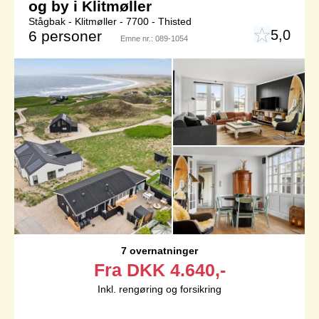
og by i Klitmøller
Stågbak - Klitmøller - 7700 - Thisted
5,0
6 personer
Emne nr.:
089-1054
7 overnatninger
Fra
DKK
4.640,-
Inkl. rengøring og forsikring