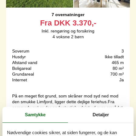
7 overnatninger
Fra
DKK
3.370,-
Inkl. rengøring og forsikring
4
voksne
2
børn
Soverum
3
Husdyr
Ikke tilladt
Afstand vand
465 m
Boligareal
80 m²
Grundareal
700 m²
Internet
Ja
På en meget flot grund, som skråner mod syd ned mod
den smukke Limfjord, ligger dette dejlige feriehus.Fra
sommerhuset er der en fantastisk udsigt ud over området
og vandet, og de natursmukke omgivelser kan nydes fra
Samtykke
Detaljer
såvel det dejlige opholdsrum som fra den store terrasse.
En virkelig perle! Velkommen indenforHuset har lyse
trægulve, lyst træ på vægge og lofter og loft til kip.
Nødvendige cookies sikrer, at siden fungerer, og de kan