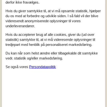
Fantastisk ly...
derfor ikke fravælges.
Tilføj til favoritter
Hvis du giver samtykke til, at vi må opsamle statistik, hjælper
du os med at forbedre og udvikle siden. I så fald vil der blive
videresendt anonymiserede oplysninger til vores
underleverandører.
Hyggeligt sommerhus i klitterne
med havudsigt
Hvis du accepterer brug af alle cookies, giver du (ud over
Havbovej - Vorupør - 7700 - Thisted
statistik) samtykke til, at vi må videresende oplysninger til
4,3
4 personer
tredjepart med henblik på personaliseret markedsføring.
Emne nr.:
121-17-2216
Du kan når som helst ændre eller tilbagekalde dit samtykke
vedr. statistik og/eller markedsføring.
Se også vores
Persondatapolitik