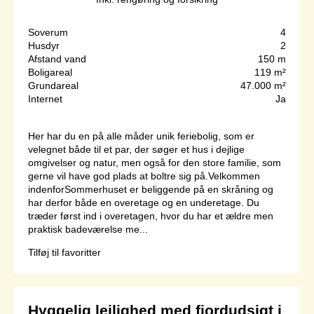
Soverum
4
Husdyr
2
Afstand vand
150 m
Boligareal
119 m²
Grundareal
47.000 m²
Internet
Ja
Her har du en på alle måder unik feriebolig, som er
velegnet både til et par, der søger et hus i dejlige
omgivelser og natur, men også for den store familie, som
gerne vil have god plads at boltre sig på.Velkommen
indenforSommerhuset er beliggende på en skråning og
har derfor både en overetage og en underetage. Du
træder først ind i overetagen, hvor du har et ældre men
praktisk badeværelse me...
Tilføj til favoritter
Hyggelig lejlighed med fjordudsigt i