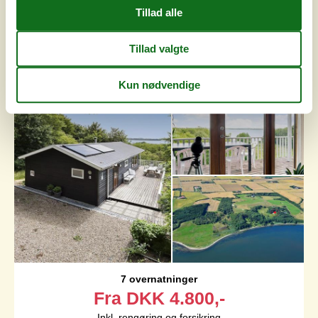
Unikt sommerhus med fjordudsigt
og wellness
Bjergvej - Skyum - 7752 - Snedsted
4,7
8 personer
Emne nr.:
040-LF483
7 overnatninger
Fra
DKK
4.800,-
Inkl. rengøring og forsikring