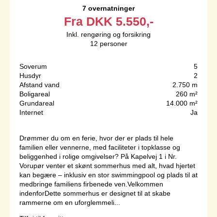
7 overnatninger
Fra
DKK
5.550,-
Inkl. rengøring og forsikring
12
personer
Soverum
5
Husdyr
2
Afstand vand
2.750 m
Boligareal
260 m²
Grundareal
14.000 m²
Internet
Ja
Drømmer du om en ferie, hvor der er plads til hele
familien eller vennerne, med faciliteter i topklasse og
beliggenhed i rolige omgivelser? På Kapelvej 1 i Nr.
Vorupør venter et skønt sommerhus med alt, hvad hjertet
kan begære – inklusiv en stor swimmingpool og plads til at
medbringe familiens firbenede ven.Velkommen
indenforDette sommerhus er designet til at skabe
rammerne om en uforglemmeli...