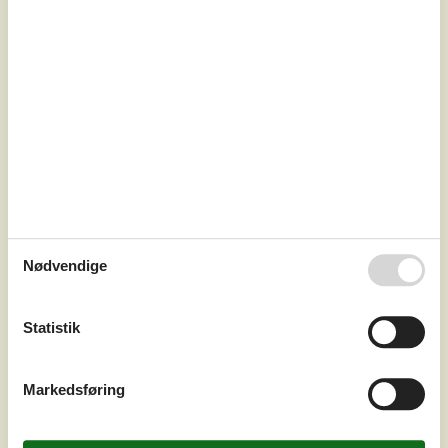
Inkl. rengøring og forsikring
6
personer
Soverum
3
Husdyr
2
Afstand vand
1.350 m
Boligareal
74 m²
Grundareal
1.400 m²
Internet
Ja
Drømmer du om en ferie i rolige omgivelser, hvor naturen
danner baggrunden for uforglemmelige stunder med
dem, du holder af? På Sarasvej 33 i Stenbjerg venter
Nødvendige
dette hyggeligt indrettede sommerhus, der indbyder til
nærvær, afslapning og eventyr i Nationalpark
Thy.Velkommen indenforNår du træder ind i dette
Statistik
sommerhus, bliver du mødt af en varm og indbydende
atmosfære. Husets brændeovn spreder e...
Markedsføring
Tilføj til favoritter