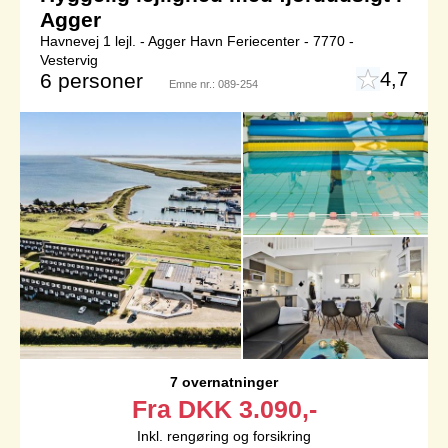
Agger
Havnevej 1 lejl. - Agger Havn Feriecenter - 7770 -
Vestervig
4,7
6 personer
Emne nr.:
089-254
7 overnatninger
Fra
DKK
3.090,-
Inkl. rengøring og forsikring