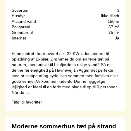
Soverum
3
Husdyr
Ikke tilladt
Afstand vand
150 m
Boligareal
57 m²
Grundareal
75 m²
Internet
Ja
Feriecentret råder over 4 stk. 22 KW ladestandere til
opladning af El-biler. Drømmer du om en ferie tæt på
naturen, med udsigt til Limfjordens rolige vand? Så er
denne ferielejlighed på Havnevej 1 i Agger det perfekte
sted at slappe af og nyde livet sammen med familien eller
gode venner.Velkommen indenforDenne hyggelige
lejlighed er ideel til en ferie med plads til op til 6 personer.
Når du t...
Tilføj til favoritter
Moderne sommerhus tæt på strand