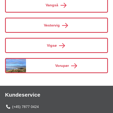
Vangså
Vestervig
Vigsø
Vorupør
Kundeservice
(+45) 7877 0424