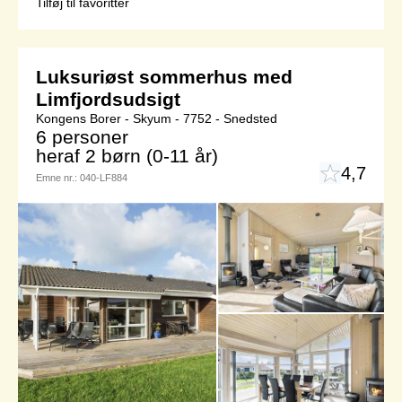
Tilføj til favoritter
Luksuriøst sommerhus med
Limfjordsudsigt
Kongens Borer - Skyum - 7752 - Snedsted
6 personer
heraf 2 børn (0-11 år)
4,7
Emne nr.:
040-LF884