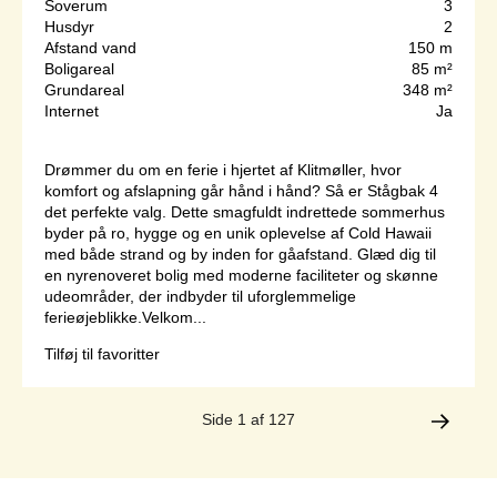
Soverum
3
Husdyr
2
Afstand vand
150 m
Boligareal
85 m²
Grundareal
348 m²
Internet
Ja
Drømmer du om en ferie i hjertet af Klitmøller, hvor
komfort og afslapning går hånd i hånd? Så er Stågbak 4
det perfekte valg. Dette smagfuldt indrettede sommerhus
byder på ro, hygge og en unik oplevelse af Cold Hawaii
med både strand og by inden for gåafstand. Glæd dig til
en nyrenoveret bolig med moderne faciliteter og skønne
udeområder, der indbyder til uforglemmelige
ferieøjeblikke.Velkom...
Tilføj til favoritter
Side 1 af 127