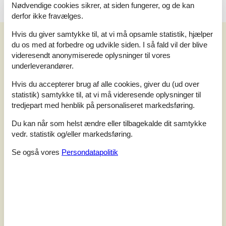
Nødvendige cookies sikrer, at siden fungerer, og de kan
derfor ikke fravælges.
Hvis du giver samtykke til, at vi må opsamle statistik, hjælper
Vores gæsteanmeldelser
du os med at forbedre og udvikle siden. I så fald vil der blive
Vores gæsteanmeldelser
Eksterne anmeldelser
videresendt anonymiserede oplysninger til vores
underleverandører.
4,3
Baseret på
4
vurderinger
Hvis du accepterer brug af alle cookies, giver du (ud over
statistik) samtykke til, at vi må videresende oplysninger til
tredjepart med henblik på personaliseret markedsføring.
Sidste vurdering fra d. 19-04-2026
Du kan når som helst ændre eller tilbagekalde dit samtykke
5
(1)
vedr. statistik og/eller markedsføring.
4
(3)
3
(0)
2
(0)
Se også vores
Persondatapolitik
1
(0)
Kommentarer
1 vurdering har kommentar på dansk.
1 vurdering har kommentar på et andet sprog.