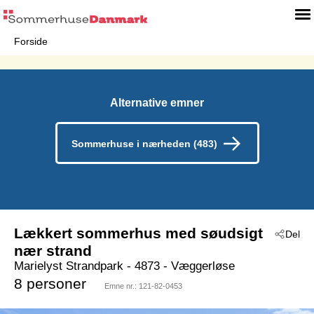
Forside
Alternative emner
Sommerhuse i nærheden (483)
Lækkert sommerhus med søudsigt
Del
nær strand
Marielyst Strandpark
 - 4873
 - Væggerløse
 - Marielyst
8 personer
Emne nr.:
121-82-0453