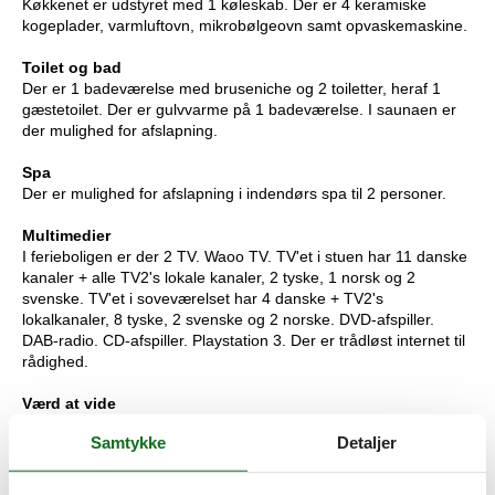
Køkkenet er udstyret med 1 køleskab. Der er 4 keramiske
kogeplader, varmluftovn, mikrobølgeovn samt opvaskemaskine.
Toilet og bad
Der er 1 badeværelse med bruseniche og 2 toiletter, heraf 1
gæstetoilet. Der er gulvvarme på 1 badeværelse. I saunaen er
der mulighed for afslapning.
Spa
Der er mulighed for afslapning i indendørs spa til 2 personer.
Multimedier
I ferieboligen er der 2 TV. Waoo TV. TV'et i stuen har 11 danske
kanaler + alle TV2's lokale kanaler, 2 tyske, 1 norsk og 2
svenske. TV'et i soveværelset har 4 danske + TV2's
lokalkanaler, 8 tyske, 2 svenske og 2 norske. DVD-afspiller.
DAB-radio. CD-afspiller. Playstation 3. Der er trådløst internet til
rådighed.
Værd at vide
Ingen udlejning til ungdomsgrupper, hvor alle er 15-25 år.
Samtykke
Detaljer
Rygning ikke tilladt. Ved overtrædelse af forbuddet opkræves et
gebyr på minimum DKK 3.000,-. Huset er ikke handicapegnet.