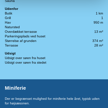
Sauna
Udenfor
Butik
1 km
Grill
1
Hav
950 m
Natursted
Overdækket terrasse
13 m²
Parkeringsplads ved huset
Størrelse af grunden
374 m²
Terrasse
28 m²
Udsigt
Udsigt over søen fra huset
Udsigt over søen fra stedet
Miniferie
Der er begrænset mulighed for miniferie hele året, typisk uden
for højsæsonen.