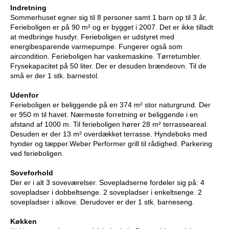
Indretning
Sommerhuset egner sig til 8 personer samt 1 barn op til 3 år.
Ferieboligen er på 90 m² og er bygget i 2007. Det er ikke tilladt
at medbringe husdyr. Ferieboligen er udstyret med
energibesparende varmepumpe. Fungerer også som
aircondition. Ferieboligen har vaskemaskine. Tørretumbler.
Frysekapacitet på 50 liter. Der er desuden brændeovn. Til de
små er der 1 stk. barnestol.
Udenfor
Ferieboligen er beliggende på en 374 m² stor naturgrund. Der
er 950 m til havet. Nærmeste forretning er beliggende i en
afstand af 1000 m. Til ferieboligen hører 28 m² terrasseareal.
Desuden er der 13 m² overdækket terrasse. Hyndeboks med
hynder og tæpper.Weber Performer grill til rådighed. Parkering
ved ferieboligen.
Soveforhold
Der er i alt 3 soveværelser. Sovepladserne fordeler sig på: 4
sovepladser i dobbeltsenge. 2 sovepladser i enkeltsenge. 2
sovepladser i alkove. Derudover er der 1 stk. barneseng.
Køkken