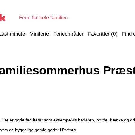
Ferie for hele familien
Last minute
Miniferie
Ferieområder
Favoritter (
0
)
Find 
amiliesommerhus Præs
. Her er gode faciliteter som eksempelvis badebro, borde, bænke og gril
nnem de hyggelige gamle gader i Præstø.