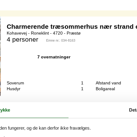
Charmerende træsommerhus nær strand 
Kohavevej - Roneklint - 4720 - Præstø
4 personer
Emne nr.:
034-8163
7 overnatninger
Soverum
1
Afstand vand
Husdyr
1
Boligareal
us med rødmalet facade, beliggende i det skønne område ved Roneklint 
ykke
Det
askemaskine.Depotrum med elmåler/sikringskasse – i depotrummer sid
den fungerer, og de kan derfor ikke fravælges.