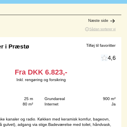
Næste side
Sådan sorterer vi
r i Præstø
Tilføj til favoritter
4,6
Fra
DKK
6.823,-
Inkl. rengøring og forsikring
25 m
Grundareal
900 m²
80 m²
Internet
Ja
ke kanaler og radio. Køkken med keramisk komfur, bageovn,
 gulvet), adgang via stige.Badeværelse med toilet, håndvask,