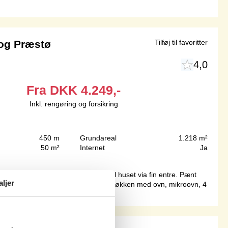
og Præstø
Tilføj til favoritter
4,0
Fra
DKK
4.249,-
Inkl. rengøring og forsikring
450 m
Grundareal
1.218 m²
50 m²
Internet
Ja
– lidt syd for Præstø. Indgang til huset via fin entre. Pænt
aljer
der også vandvarmeren.Pænt nyere køkken med ovn, mikroovn, 4