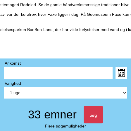
emageri Rødeled. Se de gamle håndværksmæssige traditioner blive anven
av, var der koralrev, hvor Faxe ligger i dag. På Geomuseum Faxe kan du
ystelsesparken BonBon-Land, der har vilde forlystelser med vand og i luft
Ankomst
Varighed
33 emner
Søg
Flere søgemuligheder