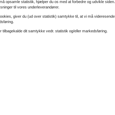
 må opsamle statistik, hjælper du os med at forbedre og udvikle siden. I
Hyggeligt sommerhus med sauna og vild
ninger til vores underleverandører.
Vagtelvej - Bønsvig - 4720 - Præstø
6 personer
Emne nr.:
034-8159
ookies, giver du (ud over statistik) samtykke til, at vi må videresende
dsføring.
7 overnatninger
 tilbagekalde dit samtykke vedr. statistik og/eller markedsføring.
Soverum
2
Afstand vand
Husdyr
1
Boligareal
skøn base for ferien – tæt på vandet og med masser af komfort.Velkomm
e ud i et og I kan være sammen imens I laver dagens måltider eller vi
Hyggeligt sommerhus med naturgrund og 
Lærkevej - Jungshoved - 4720 - Præstø
6 personer
Emne nr.:
121-92-4001