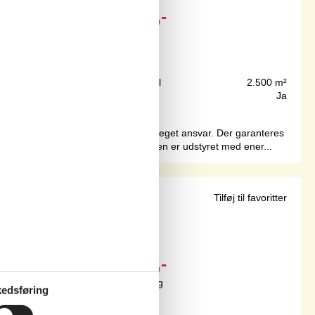
Fra
DKK
8.590,-
600 m
Grundareal
2.500 m²
72 m²
Internet
Ja
 hvor service af disse er gæsternes eget ansvar. Der garanteres
lladt at medbringe husdyr. Ferieboligen er udstyret med ener...
Tilføj til favoritter
Fra
DKK
4.716,-
Inkl. rengøring og forsikring
edsføring