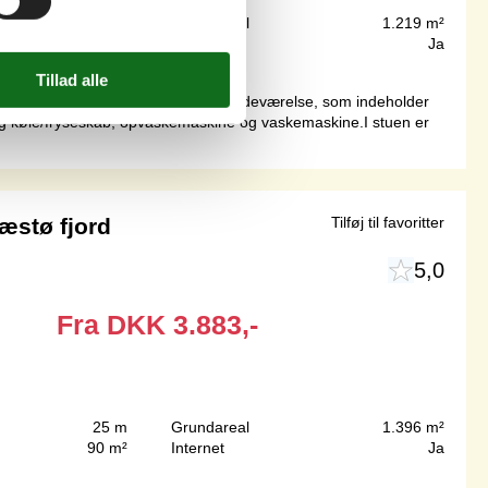
400 m
Grundareal
1.219 m²
89 m²
Internet
Ja
melig entre med adgang til pænt badeværelse, som indeholder
og køle/fryseskab, opvaskemaskine og vaskemaskine.I stuen er
stø fjord
Tilføj til favoritter
5,0
Fra
DKK
3.883,-
25 m
Grundareal
1.396 m²
90 m²
Internet
Ja