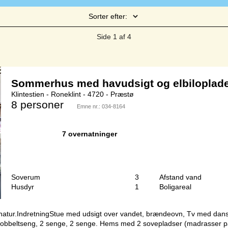
Sorter efter:
Side 1 af 4
Sommerhus med havudsigt og elbiloplade
Klintestien - Roneklint - 4720 - Præstø
8 personer
Emne nr.:
034-8164
7 overnatninger
Soverum
3
Afstand vand
Husdyr
1
Boligareal
atur.IndretningStue med udsigt over vandet, brændeovn, Tv med dans
dobbeltseng, 2 senge, 2 senge. Hems med 2 sovepladser (madrasser på