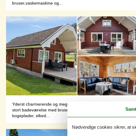
bruser,vaskemaskine og...
Yderst charmerende og meget velholdt helårsisoleret træsommerh
Samt
stort badeværelse med bruseniche, toilet og håndvask samt v
kogeplader, elked...
Nødvendige cookies sikrer, at si