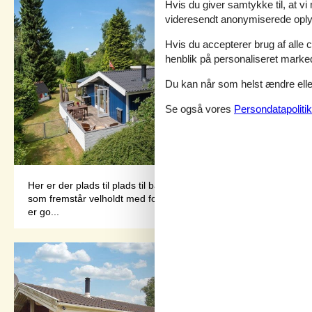
Hvis du giver samtykke til, at vi
videresendt anonymiserede oplys
Hvis du accepterer brug af alle c
henblik på personaliseret marke
Du kan når som helst ændre eller
Se også vores
Persondatapolitik
Her er der plads til plads til både børn og voksne og I får en 
som fremstår velholdt med fokus på hygge. Her er køkken og stu
er go...