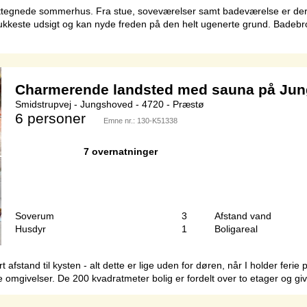
ekttegnede sommerhus. Fra stue, soveværelser samt badeværelse er der 
ukkeste udsigt og kan nyde freden på den helt ugenerte grund. Badebro
Charmerende landsted med sauna på Ju
Smidstrupvej - Jungshoved - 4720 - Præstø
6 personer
Emne nr.:
130-K51338
7 overnatninger
Soverum
3
Afstand vand
Husdyr
1
Boligareal
afstand til kysten - alt dette er lige uden for døren, når I holder ferie
e omgivelser. De 200 kvadratmeter bolig er fordelt over to etager og give