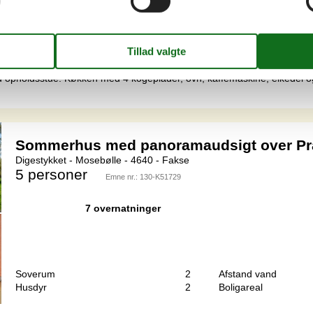
Soverum
2
Afstand vand
Husdyr
1
Boligareal
, hvor der er rig mulighed for gode gåture og badning.IndretningRum
ed opholdsstue. Køkken med 4 kogeplader, ovn, kaffemaskine, elkedel 
Sommerhus med panoramaudsigt over Præ
Digestykket - Mosebølle - 4640 - Fakse
5 personer
Emne nr.:
130-K51729
7 overnatninger
Soverum
2
Afstand vand
Husdyr
2
Boligareal