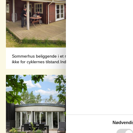
Sommerhus beliggende i et roligt og naturskønt sommerhusområde 
ikke for cyklernes tilstand.Indretning Sommerhuset egner sig til 
Nødvendi