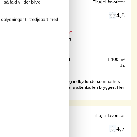
 så fald vil der blive
marksbad
Tilføj til favoritter
4,5
 oplysninger til tredjepart med
Fra
DKK
5.437,-
Inkl. rengøring og forsikring
200 m
Grundareal
1.100 m²
60 m²
Internet
Ja
en indenforHer træder I ind i et godt og indbydende sommerhus,
l planlægge næste dags udflugter imens aftenkaffen brygges. Her
elbiloplader
Tilføj til favoritter
4,7