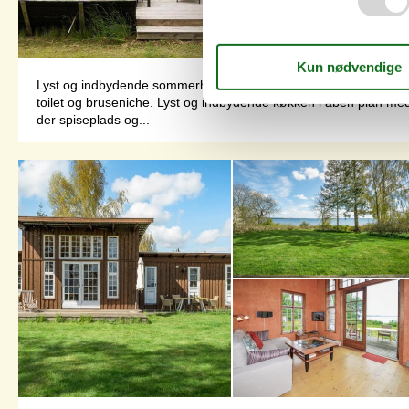
Lyst og indbydende sommerhus, kun 400 meter fra Bønsvigstrand
toilet og bruseniche. Lyst og indbydende køkken i åben plan m
der spiseplads og...