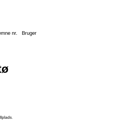
emne nr.
Bruger
tø
lplads.