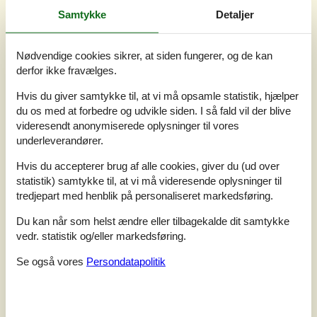
Eksterne anmeldelser
Samtykke
Detaljer
Vores gæsteanmeldelser
Eksterne anmeldelser
Nødvendige cookies sikrer, at siden fungerer, og de kan
3,0
derfor ikke fravælges.
Hvis du giver samtykke til, at vi må opsamle statistik, hjælper
du os med at forbedre og udvikle siden. I så fald vil der blive
1 ekstern anmeldelse
videresendt anonymiserede oplysninger til vores
underleverandører.
3,0
august 2025
Hvis du accepterer brug af alle cookies, giver du (ud over
Tjek ind:
5
Rengøring:
3
Komfort:
3
statistik) samtykke til, at vi må videresende oplysninger til
Faciliteter:
5
Beliggenhed:
5
Værdi for pengene:
4
tredjepart med henblik på personaliseret markedsføring.
Generel:
We hebben een geweldige week gehad!! Alles wat je nodig
Du kan når som helst ændre eller tilbagekalde dit samtykke
hebt is in het zeer ruime vakantiehuis aanwezig , het is een
vedr. statistik og/eller markedsføring.
oudere woning van rond 1910 in cottage stijl . Her en der kun je
zien dat de tand des tijds de woning heeft aangetast , wat hem
Se også vores
Persondatapolitik
charme en nostalgie geeft. De prijs van de woning is voor de
staat van de woning in goede verhouding , verwacht geen luxe
villa . Soms zijn er enkele meeltorren op de grond aanwezig , dit
ligt een beetje aan vochtig weer en aan het leven op het platte