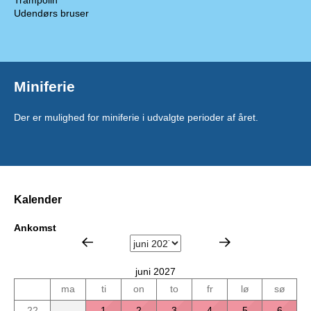
Trampolin
Udendørs bruser
Miniferie
Der er mulighed for miniferie i udvalgte perioder af året.
Kalender
Ankomst
juni 2027
ma
ti
on
to
fr
lø
sø
22
1
2
3
4
5
6