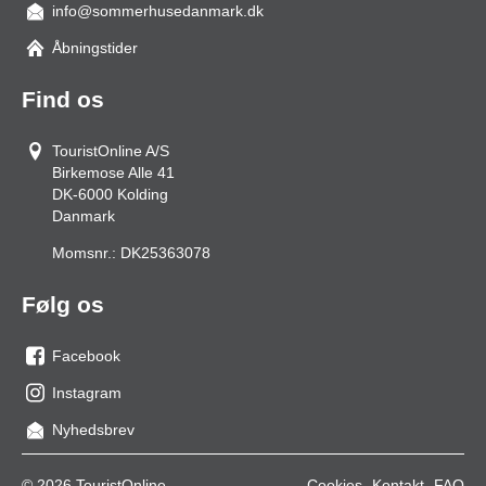
info@sommerhusedanmark.dk
Åbningstider
Find os
TouristOnline A/S
Birkemose Alle 41
DK-6000
Kolding
Danmark
Momsnr.:
DK25363078
Følg os
Facebook
os
Instagram
på
os
Nyhedsbrev
facebook
på
Instagram
© 2026 TouristOnline
Cookies
Kontakt
FAQ