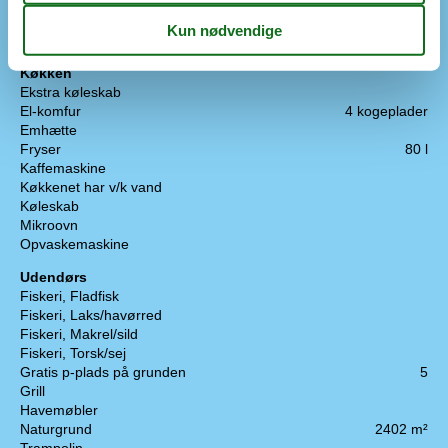
Koncepter
Kvalitetshavemøbler
Røgfrit hus
Køkken
Ekstra køleskab
El-komfur
4 kogeplader
Emhætte
Fryser
80 l
Kaffemaskine
Køkkenet har v/k vand
Køleskab
Mikroovn
Opvaskemaskine
Udendørs
Fiskeri, Fladfisk
Fiskeri, Laks/havørred
Fiskeri, Makrel/sild
Fiskeri, Torsk/sej
Gratis p-plads på grunden
5
Grill
Havemøbler
Naturgrund
2402 m²