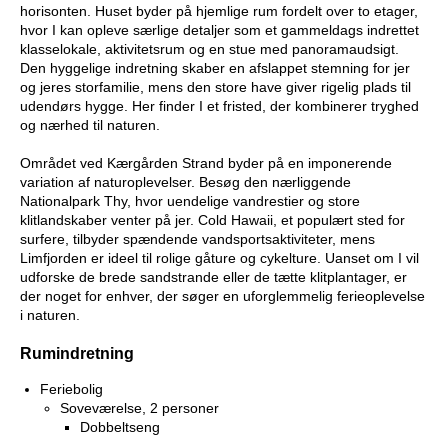
horisonten. Huset byder på hjemlige rum fordelt over to etager,
hvor I kan opleve særlige detaljer som et gammeldags indrettet
klasselokale, aktivitetsrum og en stue med panoramaudsigt.
Den hyggelige indretning skaber en afslappet stemning for jer
og jeres storfamilie, mens den store have giver rigelig plads til
udendørs hygge. Her finder I et fristed, der kombinerer tryghed
og nærhed til naturen.
Området ved Kærgården Strand byder på en imponerende
variation af naturoplevelser. Besøg den nærliggende
Nationalpark Thy, hvor uendelige vandrestier og store
klitlandskaber venter på jer. Cold Hawaii, et populært sted for
surfere, tilbyder spændende vandsportsaktiviteter, mens
Limfjorden er ideel til rolige gåture og cykelture. Uanset om I vil
udforske de brede sandstrande eller de tætte klitplantager, er
der noget for enhver, der søger en uforglemmelig ferieoplevelse
i naturen.
Rumindretning
Feriebolig
Soveværelse, 2 personer
Dobbeltseng