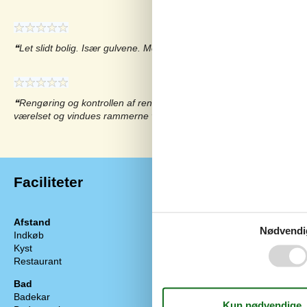
Let slidt bolig. Især gulvene. Men alt virkede og var opryddet og r
Rengøring og kontrollen af rengøringen skal blive bedre. Der var st
værelset og vindues rammerne var meget beskidt.
Faciliteter
Afstand
Diverse
Nødvendi
Indkøb
2 km
Antal badevær
Kyst
250 m
Antal sovevær
Restaurant
2 km
Badeland
Boligareal
Bad
Byggeår
Badekar
Energihus