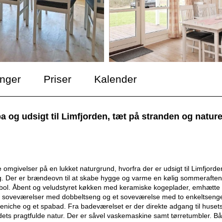
inger
Priser
Kalender
og udsigt til Limfjorden, tæt på stranden og nature
ivelser på en lukket naturgrund, hvorfra der er udsigt til Limfjorde
ng. Der er brændeovn til at skabe hygge og varme en kølig sommeraften
arabol. Åbent og veludstyret køkken med keramiske kogeplader, emhætte
ge soveværelser med dobbeltseng og et soveværelse med to enkeltseng
seniche og et spabad. Fra badeværelset er der direkte adgang til huset
dets pragtfulde natur. Der er såvel vaskemaskine samt tørretumbler. B