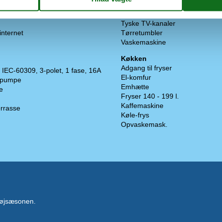
Stereoanlæg
TV
Tyske TV-kanaler
internet
Tørretumbler
Vaskemaskine
Køkken
Adgang til fryser
IEC-60309, 3-polet, 1 fase, 16A
El-komfur
mepumpe
Emhætte
e
Fryser 140 - 199 l.
Kaffemaskine
rrasse
Køle-frys
Opvaskemask.
 højsæsonen.