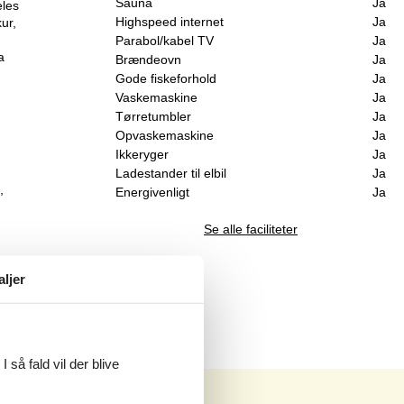
Sauna
Ja
eles
Highspeed internet
Ja
ur,
Parabol/kabel TV
Ja
a
Brændeovn
Ja
Gode fiskeforhold
Ja
Vaskemaskine
Ja
Tørretumbler
Ja
Opvaskemaskine
Ja
Ikkeryger
Ja
Ladestander til elbil
Ja
,
Energivenligt
Ja
Se alle faciliteter
aljer
 så fald vil der blive