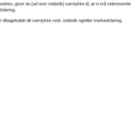
Se nabo emner
ookies, giver du (ud over statistik) samtykke til, at vi må videresende
dsføring.
 tilbagekalde dit samtykke vedr. statistik og/eller markedsføring.
r
(2)
(3)
(3)
(2)
(1)
sk.
prog.
4
2
0
7
voksne
2025 oktober
børn
husdyr
overnatninger
andre gæster vender sig i
dhane i bryggers virkede ikke.
skiftning.