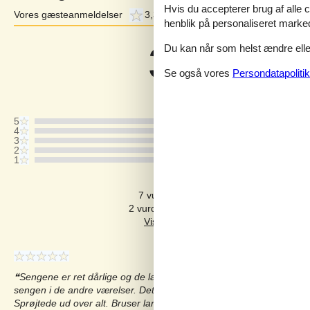
Hvis du accepterer brug af alle c
Vores gæsteanmeldelser
3,3
Eksterne anmeldelser
4,1
henblik på personaliseret marke
3,3
Du kan når som helst ændre eller
Baseret på
11
vurderinge
Se også vores
Persondatapolitik
Sidste vurdering fra d. 19-10-2025
5
4
3
2
1
Kommentarer
7 vurderinger har kommentarer på dan
2 vurderinger har komentarer på andre s
Sengene er ret dårlige og de larmer meget. Man kan høre når de 
sengen i de andre værelser. Det er generelt meget lydt i huset. Van
Sprøjtede ud over alt. Bruser larmer utrolig meget, trænger til en ud