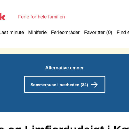
Ferie for hele familien
Last minute
Miniferie
Ferieområder
Favoritter (
0
)
Find 
Alternative emner
Sommerhuse i nærheden (84)