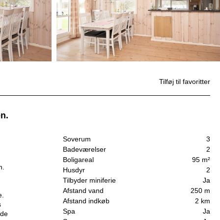
Tilføj til favoritter
n.
Soverum
3
Badeværelser
2
Boligareal
95 m²
n.
Husdyr
2
Tilbyder miniferie
Ja
Afstand vand
250 m
e.
Afstand indkøb
2 km
s
Spa
Ja
åde