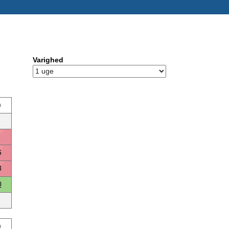
Varighed
ø
6
3
0
ø