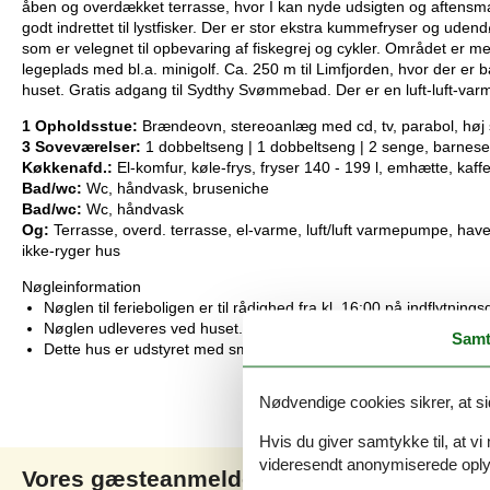
åben og overdækket terrasse, hvor I kan nyde udsigten og aftensma
godt indrettet til lystfisker. Der er stor ekstra kummefryser og ude
som er velegnet til opbevaring af fiskegrej og cykler. Området er meg
legeplads med bl.a. minigolf. Ca. 250 m til Limfjorden, hvor der er b
huset. Gratis adgang til Sydthy Svømmebad. Der er en luft-luft-va
1 Opholdsstue:
Brændeovn, stereoanlæg med cd, tv, parabol, høj 
3 Soveværelser:
1 dobbeltseng | 1 dobbeltseng | 2 senge, barnes
Køkkenafd.:
El-komfur, køle-frys, fryser 140 - 199 l, emhætte, ka
Bad/wc:
Wc, håndvask, bruseniche
Bad/wc:
Wc, håndvask
Og:
Terrasse, overd. terrasse, el-varme, luft/luft varmepumpe, ha
ikke-ryger hus
Nøgleinformation
Nøglen til ferieboligen er til rådighed fra kl. 16:00 på indflytning
Nøglen udleveres ved huset.
Samt
Dette hus er udstyret med smart lock
Nødvendige cookies sikrer, at si
Hvis du giver samtykke til, at vi
videresendt anonymiserede oplys
Vores gæsteanmeldelser