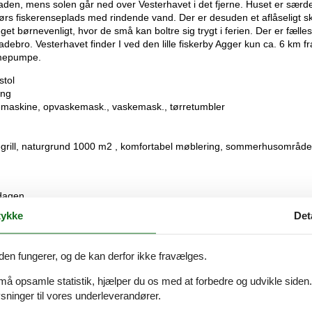
den, mens solen går ned over Vesterhavet i det fjerne. Huset er særd
ndørs fiskerenseplads med rindende vand. Der er desuden et aflåseligt sk
et børnevenligt, hvor de små kan boltre sig trygt i ferien. Der er fælles
adebro. Vesterhavet finder I ved den lille fiskerby Agger kun ca. 6 km fr
rmepumpe.
stol
eng
ffemaskine, opvaskemask., vaskemask., tørretumbler
vegrill, naturgrund 1000 m2 , komfortabel møblering, sommerhusområde
sdagen.
ykke
Det
den fungerer, og de kan derfor ikke fravælges.
 må opsamle statistik, hjælper du os med at forbedre og udvikle siden. I
ninger til vores underleverandører.