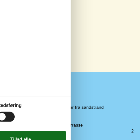
Udendørs
edsføring
Bademuligheder fra sandstrand
Flåbænk
Havegrill
Overdækket terrasse
Terrasse
2