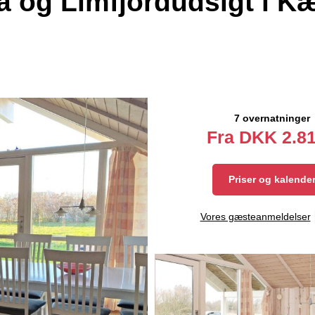
og Limfjordudsigt i K
7 overnatninger
Fra
DKK
2.81
Priser og kalende
Vores gæsteanmeldelser