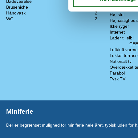
Badeværelse
2
Fiskehus
Bruseniche
Husdyr tilladt
Håndvask
2
Høj stol
WC
2
Højhastigheds
Ikke ryger
Internet
Lader til elbil
CEE 
Luft/luft var
Lukket terrass
Nationalt tv
Overdækket te
Parabol
Tysk TV
Miniferie
Der er begrænset mulighed for miniferie hele året, typisk uden for