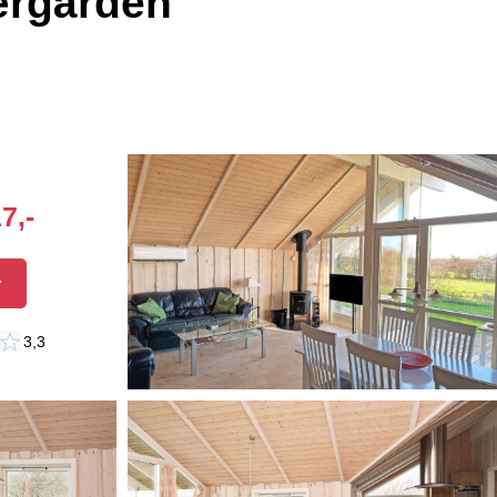
ærgården
7,-
r
3,3