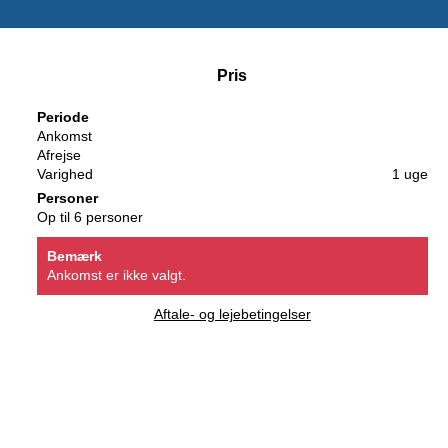
Pris
Periode
Ankomst
Afrejse
Varighed
1 uge
Personer
Op til 6 personer
Bemærk
Ankomst er ikke valgt.
Aftale- og lejebetingelser