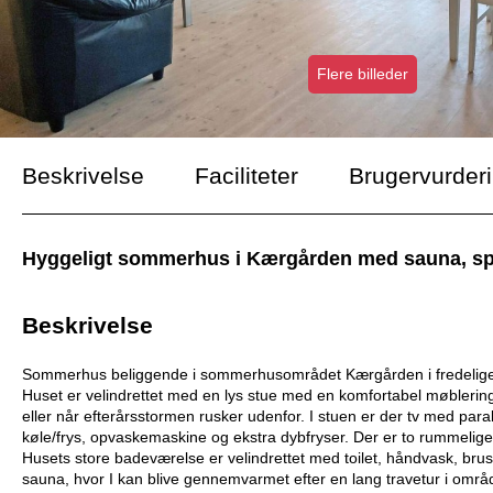
Flere billeder
Beskrivelse
Faciliteter
Brugervurder
Hyggeligt sommerhus i Kærgården med sauna, spa 
Beskrivelse
Sommerhus beliggende i sommerhusområdet Kærgården i fredelige omg
Huset er velindrettet med en lys stue med en komfortabel møbleri
eller når efterårsstormen rusker udenfor. I stuen er der tv med p
køle/frys, opvaskemaskine og ekstra dybfryser. Der er to rummeli
Husets store badeværelse er velindrettet med toilet, håndvask, bru
sauna, hvor I kan blive gennemvarmet efter en lang travetur i områ