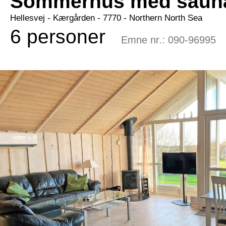
Sommerhus med sauna 
Hellesvej
 - Kærgården
 - 7770
 - Northern North Sea
6 personer
Emne nr.:
090-96995