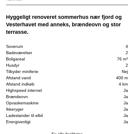
Hyggeligt renoveret sommerhus nær fjord og
Vesterhavet med anneks, brændeovn og stor
terrasse.
Soverum
4
Badeværelser
2
Boligareal
76 m²
Husdyr
2
Tilbyder miniferie
Nej
Afstand vand
400 m
Afstand indkøb
4 km
Highspeed internet
Ja
Brændeovn
Ja
Opvaskemaskine
Ja
Ikkeryger
Ja
Ladestander til elbil
Ja
Energivenligt
Ja