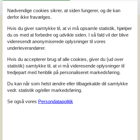
Nødvendige cookies sikrer, at siden fungerer, og de kan
derfor ikke fravælges.
Vores gæsteanmeldelser
Hvis du giver samtykke til, at vi må opsamle statistik, hjælper
Vores gæsteanmeldelser
Eksterne anmeldelser
du os med at forbedre og udvikle siden. I så fald vil der blive
videresendt anonymiserede oplysninger til vores
3,0
underleverandører.
Baseret på
1
vurdering
Hvis du accepterer brug af alle cookies, giver du (ud over
statistik) samtykke til, at vi må videresende oplysninger til
Vurderet d. 27-12-2024
tredjepart med henblik på personaliseret markedsføring.
5
(0)
Du kan når som helst ændre eller tilbagekalde dit samtykke
4
(0)
vedr. statistik og/eller markedsføring.
3
(1)
2
(0)
1
(0)
Se også vores
Persondatapolitik
Kommentarer
1 vurdering har kommentar på dansk.
5
0
1
5
2024 december
voksne
børn
husdyr
overnat