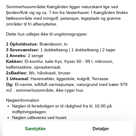
Sommerhusområdet Kærgården ligger naturskønt lige ved
fjorden/Krik vig og ca. 7 km fra Vesterhavet. I Kærgården findes
fællesområde med minigolf, petanque, legeplads og grønne
områder til fri afbenyttelse.
Dette hus udlejes ikke til ungdomsgrupper.
1 Opholdsstue:
Brændeovn, tv
3 Soveværelser:
1 dobbeltseng | 1 dobbeltseng | 2 køjer
1 Anneks:
2 senge
Køkken:
El-komfur, køle-frys, fryser 60 - 99 l, mikroovn,
kaffemaskine, opvaskemask.
2xBad/wc:
Wc, håndvask, bruser
1 Udeareal:
Havemøbler, liggestole, kulgrill, Terrasse
Og:
El-varme, luft/luft varmepumpe, naturgrund med træer 979
m2 , sommerhusområde, ikke-ryger hus
Nøgleinformation
Nøglen til ferieboligen er til rådighed fra kl. 16:00 på
indflytningsdagen.
Nøglen udleveres ved huset.
Dette hus er udstyret med smart lock
Samtykke
Detaljer