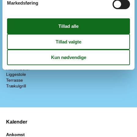
El-komfur
Markedsføring
Fryser 60 - 99 l.
Kaffemaskine
Køle-frys
Mikroovn
Opvaskemask.
Udendørs
Bademuligheder (lavvandet)
Bademuligheder fra bro
Bademuligheder fra sandstrand
Havegrill
Havemøbler
Liggestole
Terrasse
Trækulgrill
Kalender
Ankomst