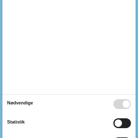
Diverse
Antal badeværelser
2
Antal soveværelser
4
Boligareal
76 m²
Byggeår
1976
Energihus
Husdyr tilladt
Højhastighedsinternet
Ikke ryger
Internet
Lader til elbil
CEE IEC-60309, 5-polet, 3 faser, 32A
Luft/luft varmepumpe
Lukket terrasse
Nationalt tv
Renoveret
2025
Indendørs
Nødvendige
Internetadgang
Pejs / brændeovn
TV
Statistik
Køkken
Adgang til fryser