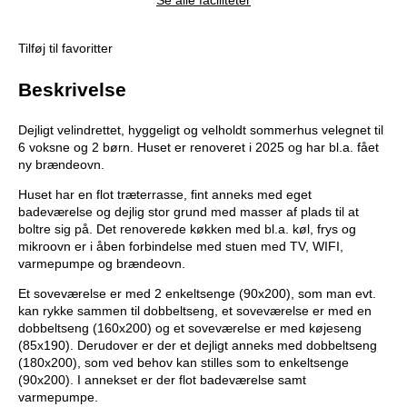
Se alle faciliteter
Tilføj til favoritter
Beskrivelse
Dejligt velindrettet, hyggeligt og velholdt sommerhus velegnet til
6 voksne og 2 børn. Huset er renoveret i 2025 og har bl.a. fået
ny brændeovn.
Huset har en flot træterrasse, fint anneks med eget
badeværelse og dejlig stor grund med masser af plads til at
boltre sig på. Det renoverede køkken med bl.a. køl, frys og
mikroovn er i åben forbindelse med stuen med TV, WIFI,
varmepumpe og brændeovn.
Et soveværelse er med 2 enkeltsenge (90x200), som man evt.
kan rykke sammen til dobbeltseng, et soveværelse er med en
dobbeltseng (160x200) og et soveværelse er med køjeseng
(85x190). Derudover er der et dejligt anneks med dobbeltseng
(180x200), som ved behov kan stilles som to enkeltsenge
(90x200). I annekset er der flot badeværelse samt
varmepumpe.