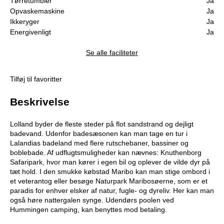
Tørretumbler
Ja
Opvaskemaskine
Ja
Ikkeryger
Ja
Energivenligt
Ja
Se alle faciliteter
Tilføj til favoritter
Beskrivelse
Lolland byder de fleste steder på flot sandstrand og dejligt
badevand. Udenfor badesæsonen kan man tage en tur i
Lalandias badeland med flere rutschebaner, bassiner og
boblebade. Af udflugtsmuligheder kan nævnes: Knuthenborg
Safaripark, hvor man kører i egen bil og oplever de vilde dyr på
tæt hold. I den smukke købstad Maribo kan man stige ombord i
et veterantog eller besøge Naturpark Maribosøerne, som er et
paradis for enhver elsker af natur, fugle- og dyreliv. Her kan man
også høre nattergalen synge. Udendørs poolen ved
Hummingen camping, kan benyttes mod betaling.