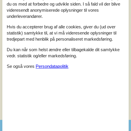
Sengene var for hårde efter vores mening, men det er jo smag
du os med at forbedre og udvikle siden. I så fald vil der blive
og behag
videresendt anonymiserede oplysninger til vores
underleverandører.
4
2
1
7
voksne
børn
husdyr
2022 juli
overnat
Hvis du accepterer brug af alle cookies, giver du (ud over
Et toilet mere, til 4 voksne og 2 blebørn ville have været en
statistik) samtykke til, at vi må videresende oplysninger til
stjerne mere værd
tredjepart med henblik på personaliseret markedsføring.
Du kan når som helst ændre eller tilbagekalde dit samtykke
6
1
2
7
2021 september
voksne
barn
husdyr
overnat
vedr. statistik og/eller markedsføring.
Savnede dog at der var hundehegn omkring haven når nu det
var tilladt at have hund med. Men ellers dejligt roligt hus at være
Se også vores
Persondatapolitik
i.
Se 3 eksterne anmeldelser i stedet.
Se nabo emner
Se solens gang om emnet
😎
Faciliteter