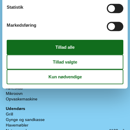
Gulvvarme på badeværelset
Statistik
Indendørs aktiv.
Indendørs spil
Markedsføring
Koncepter
Energispare hus
Røgfrit hus
Tæt på havet
Køkken
El-komfur
Emhætte
Frostboks
20 l
Kaffemaskine
Køkkenet har v/k vand
Køleskab
Mikroovn
Opvaskemaskine
Udendørs
Grill
Gynge og sandkasse
Havemøbler