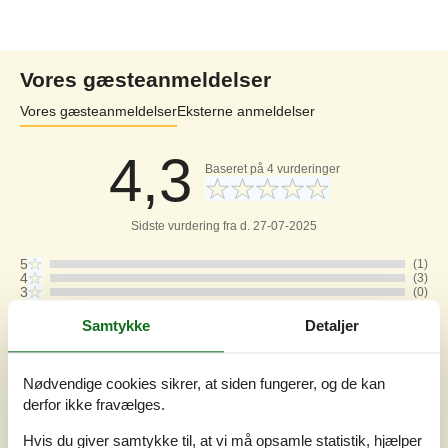
Vores gæsteanmeldelser
Vores gæsteanmeldelser
Eksterne anmeldelser
4,3
Baseret på
4
vurderinger
Sidste vurdering fra d. 27-07-2025
5
(1)
4
(3)
3
(0)
2
(0)
1
(0)
Samtykke
Detaljer
Kommentarer
3 vurderinger har kommentarer på dansk.
Nødvendige cookies sikrer, at siden fungerer, og de kan
derfor ikke fravælges.
5
1
0
7
voksne
barn
husdyr
2025 juli
overnat
Hvis du giver samtykke til, at vi må opsamle statistik, hjælper