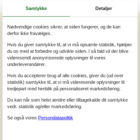
Samtykke
Detaljer
Vores gæsteanmeldelser
Vores gæsteanmeldelser
Nødvendige cookies sikrer, at siden fungerer, og de kan
derfor ikke fravælges.
2,0
Baseret på
2
vurderinger
Hvis du giver samtykke til, at vi må opsamle statistik, hjælper
du os med at forbedre og udvikle siden. I så fald vil der blive
videresendt anonymiserede oplysninger til vores
Sidste vurdering fra d. 29-07-2023
underleverandører.
5
(0)
4
(0)
Hvis du accepterer brug af alle cookies, giver du (ud over
3
(1)
statistik) samtykke til, at vi må videresende oplysninger til
2
(0)
1
(1)
tredjepart med henblik på personaliseret markedsføring.
Kommentarer
Du kan når som helst ændre eller tilbagekalde dit samtykke
1 vurdering har kommentar på dansk.
vedr. statistik og/eller markedsføring.
Se også vores
Persondatapolitik
2
0
1
7
voksne
børn
husdyr
2023 juli
overnat
Gammelt og slidt