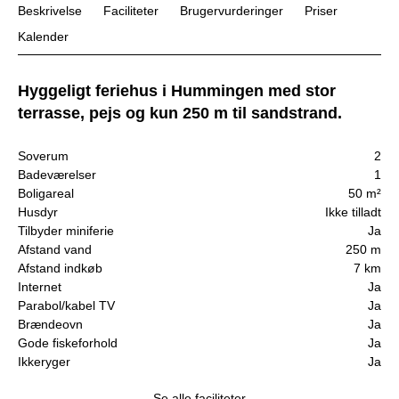
Beskrivelse
Faciliteter
Brugervurderinger
Priser
Kalender
Hyggeligt feriehus i Hummingen med stor
terrasse, pejs og kun 250 m til sandstrand.
Soverum
2
Badeværelser
1
Boligareal
50 m²
Husdyr
Ikke tilladt
Tilbyder miniferie
Ja
Afstand vand
250 m
Afstand indkøb
7 km
Internet
Ja
Parabol/kabel TV
Ja
Brændeovn
Ja
Gode fiskeforhold
Ja
Ikkeryger
Ja
Se alle faciliteter