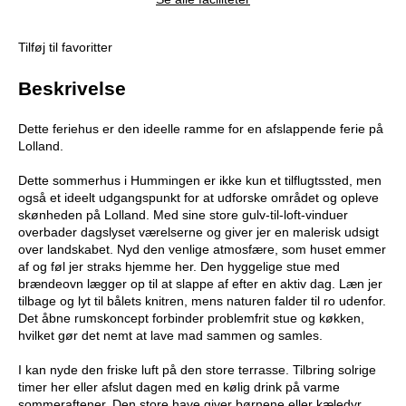
Tilføj til favoritter
Beskrivelse
Dette feriehus er den ideelle ramme for en afslappende ferie på
Lolland.
Dette sommerhus i Hummingen er ikke kun et tilflugtssted, men
også et ideelt udgangspunkt for at udforske området og opleve
skønheden på Lolland. Med sine store gulv-til-loft-vinduer
overbader dagslyset værelserne og giver jer en malerisk udsigt
over landskabet. Nyd den venlige atmosfære, som huset emmer
af og føl jer straks hjemme her. Den hyggelige stue med
brændeovn lægger op til at slappe af efter en aktiv dag. Læn jer
tilbage og lyt til bålets knitren, mens naturen falder til ro udenfor.
Det åbne rumskoncept forbinder problemfrit stue og køkken,
hvilket gør det nemt at lave mad sammen og samles.
I kan nyde den friske luft på den store terrasse. Tilbring solrige
timer her eller afslut dagen med en kølig drink på varme
sommeraftener. Den store have giver børnene eller kæledyr