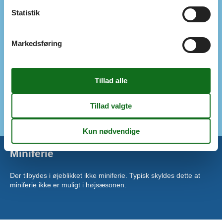
Tæt på havet
Statistik
Køkken
El-komfur
4 kogeplader
Frostboks
15 l
Markedsføring
Kaffemaskine
Køkkenet har v/k vand
Køleskab
Udendørs
Gratis p-plads på grunden
2
Privat have
Miniferie
Der tilbydes i øjeblikket ikke miniferie. Typisk skyldes dette at
miniferie ikke er muligt i højsæsonen.