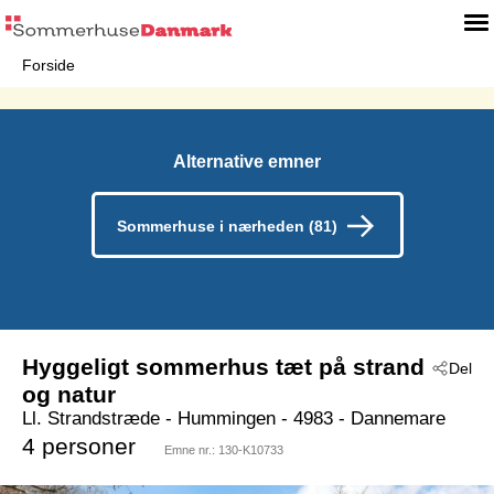
Forside
Alternative emner
Sommerhuse i nærheden (81)
Hyggeligt sommerhus tæt på strand
Del
og natur
Ll. Strandstræde
 - Hummingen
 - 4983
 - Dannemare
4 personer
Emne nr.:
130-K10733