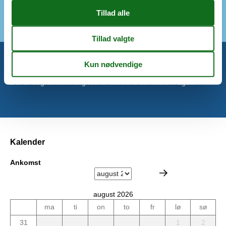
Kuglegrill
Miniferie
Der er begrænset mulighed for miniferie de næste 4 uger.
Kalender
Ankomst
august 2026
ma
ti
on
to
fr
lø
sø
31
1
2