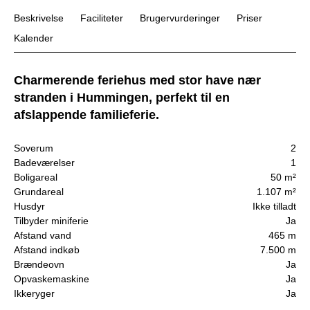
Beskrivelse
Faciliteter
Brugervurderinger
Priser
Kalender
Charmerende feriehus med stor have nær
stranden i Hummingen, perfekt til en
afslappende familieferie.
Soverum
2
Badeværelser
1
Boligareal
50 m²
Grundareal
1.107 m²
Husdyr
Ikke tilladt
Tilbyder miniferie
Ja
Afstand vand
465 m
Afstand indkøb
7.500 m
Brændeovn
Ja
Opvaskemaskine
Ja
Ikkeryger
Ja