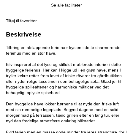
Se alle faciliteter
Tilføj til favoritter
Beskrivelse
Tilbring en afslappende ferie nær kysten i dette charmerende
feriehus med en stor have.
Bliv inspireret af det lyse og stilfuldt møblerede interiør i dette
hyggelige feriehus. Her kan I kigge ud i en grøn have, mens I
tryller lækre retter frem lavet af friske råvarer fra gårdbutikken
eller nyder rolige læsetimer i den behagelige sofa. Glæd jer til
hyggelige spilleaftener og harmoniske måltider ved det
behageligt oplyste spisebord.
Den hyggelige have lokker børnene til at nyde den friske luft
med sin rummelige legeplads. Begynd dagene med en solid
morgenmad på terrassen, tænd grillen efter en lang tur, eller
nyd den fredelige atmosfære omkring bålstedet.
Fyld ferien med en masse gode minder fra jeres strandture, for I