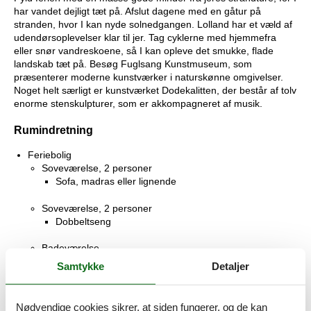
har vandet dejligt tæt på. Afslut dagene med en gåtur på
stranden, hvor I kan nyde solnedgangen. Lolland har et væld af
udendørsoplevelser klar til jer. Tag cyklerne med hjemmefra
eller snør vandreskoene, så I kan opleve det smukke, flade
landskab tæt på. Besøg Fuglsang Kunstmuseum, som
præsenterer moderne kunstværker i naturskønne omgivelser.
Noget helt særligt er kunstværket Dodekalitten, der består af tolv
enorme stenskulpturer, som er akkompagneret af musik.
Rumindretning
Feriebolig
Soveværelse, 2 personer
Sofa, madras eller lignende
Soveværelse, 2 personer
Dobbeltseng
Badeværelse
WC. Varmt og koldt vand, Bruser
Samtykke
Detaljer
Stue, 2 personer
Sofa, madras eller lignende
Nødvendige cookies sikrer, at siden fungerer, og de kan