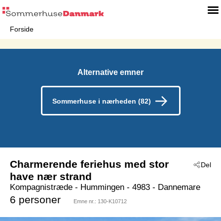
Forside
Alternative emner
Sommerhuse i nærheden (82)
Charmerende feriehus med stor
Del
have nær strand
Kompagnistræde
 - Hummingen
 - 4983
 - Dannemare
6 personer
Emne nr.:
130-K10712