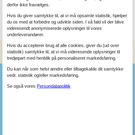
derfor ikke fravælges.
Terrasse
Åben terrasse
Hvis du giver samtykke til, at vi må opsamle statistik, hjælper
du os med at forbedre og udvikle siden. I så fald vil der blive
videresendt anonymiserede oplysninger til vores
underleverandører.
Hvis du accepterer brug af alle cookies, giver du (ud over
statistik) samtykke til, at vi må videresende oplysninger til
Se nabo emner
Se solens gang om emnet
😎
tredjepart med henblik på personaliseret markedsføring.
Du kan når som helst ændre eller tilbagekalde dit samtykke
Faciliteter
vedr. statistik og/eller markedsføring.
Se også vores
Persondatapolitik
Aktiviteter
Bålplads
Bad
WC. Varmt og koldt vand
Bemærk
Udl. ikke til ungdomsgrupper
Udlejes ikke til institutioner