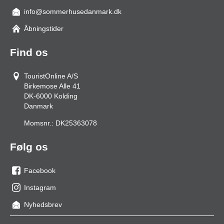
info@sommerhusedanmark.dk
Åbningstider
Find os
TouristOnline A/S
Birkemose Alle 41
DK-6000
Kolding
Danmark
Momsnr.:
DK25363078
Følg os
Facebook
os
Instagram
på
os
Nyhedsbrev
facebook
på
Instagram