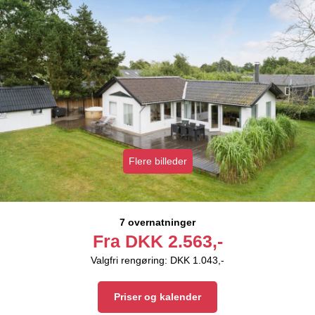
Flere billeder
7 overnatninger
Fra
DKK
2.563,-
Valgfri rengøring: DKK 1.043,-
Priser og kalender