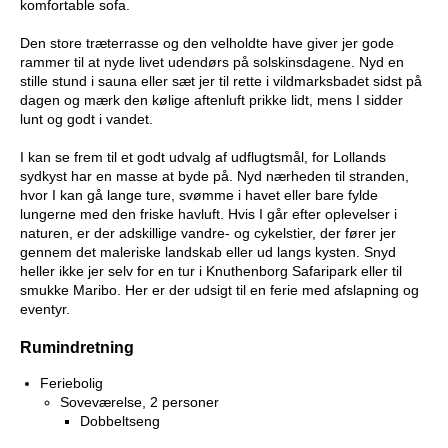
komfortable sofa.
Den store træterrasse og den velholdte have giver jer gode
rammer til at nyde livet udendørs på solskinsdagene. Nyd en
stille stund i sauna eller sæt jer til rette i vildmarksbadet sidst på
dagen og mærk den kølige aftenluft prikke lidt, mens I sidder
lunt og godt i vandet.
I kan se frem til et godt udvalg af udflugtsmål, for Lollands
sydkyst har en masse at byde på. Nyd nærheden til stranden,
hvor I kan gå lange ture, svømme i havet eller bare fylde
lungerne med den friske havluft. Hvis I går efter oplevelser i
naturen, er der adskillige vandre- og cykelstier, der fører jer
gennem det maleriske landskab eller ud langs kysten. Snyd
heller ikke jer selv for en tur i Knuthenborg Safaripark eller til
smukke Maribo. Her er der udsigt til en ferie med afslapning og
eventyr.
Rumindretning
Feriebolig
Soveværelse, 2 personer
Dobbeltseng