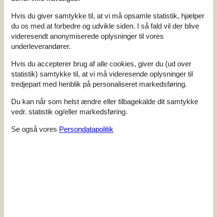
4,5
Hvis du giver samtykke til, at vi må opsamle statistik, hjælper
du os med at forbedre og udvikle siden. I så fald vil der blive
videresendt anonymiserede oplysninger til vores
underleverandører.
2 eksterne anmeldelser
Hvis du accepterer brug af alle cookies, giver du (ud over
statistik) samtykke til, at vi må videresende oplysninger til
4,0
august 2025
tredjepart med henblik på personaliseret markedsføring.
Tjek ind:
5
Rengøring:
4
Komfort:
4
Faciliteter:
4
Beliggenhed:
4
Værdi for pengene:
4
Du kan når som helst ændre eller tilbagekalde dit samtykke
vedr. statistik og/eller markedsføring.
5,0
juni 2025
Se også vores
Persondatapolitik
Tjek ind:
5
Rengøring:
5
Komfort:
5
Faciliteter:
5
Beliggenhed:
5
Værdi for pengene:
5
Generel:
Wir haben uns sehr wohl gefühlt. Top Lage, kurzer Fußweg
zum Strand.Großer Garten, also auch mit Kindern bestimmt
super