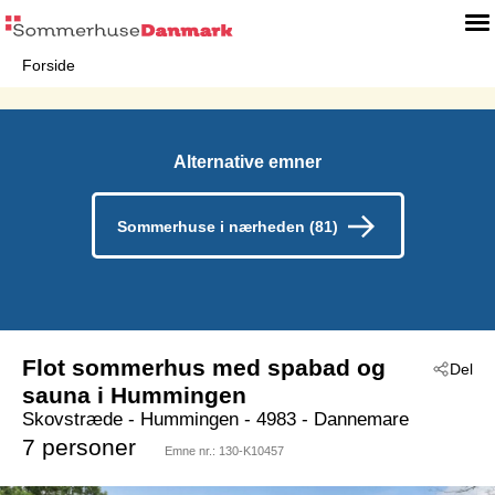
Forside
Alternative emner
Sommerhuse i nærheden (81)
Flot sommerhus med spabad og
Del
sauna i Hummingen
Skovstræde
 - Hummingen
 - 4983
 - Dannemare
7 personer
Emne nr.:
130-K10457