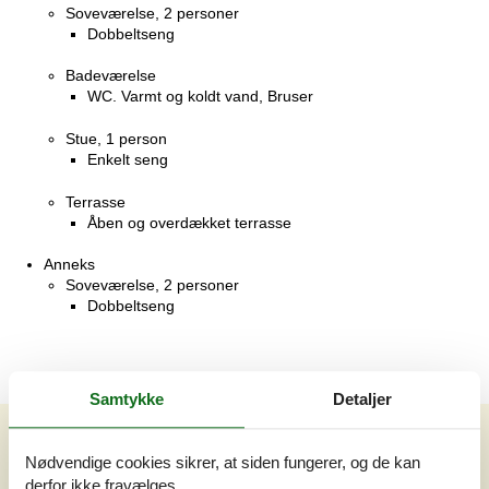
Soveværelse, 2 personer
Dobbeltseng
Badeværelse
WC. Varmt og koldt vand, Bruser
Stue, 1 person
Enkelt seng
Terrasse
Åben og overdækket terrasse
Anneks
Soveværelse, 2 personer
Dobbeltseng
Samtykke
Detaljer
Eksterne anmeldelser
Nødvendige cookies sikrer, at siden fungerer, og de kan
Vores gæsteanmeldelser
Eksterne anmeldelser
derfor ikke fravælges.