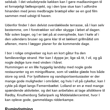
selskab. I det veludstyrede køkken kan I gøre madlavningen til
et fornøjeligt fællesprojekt, og i den lyse stue kan I udfordre
hinanden med jeres medbragte brætspil eller se en god film
sammen med udsigt til haven.
Udenfor finder I den delvist overdækkede terrasse, så I kan selv
bestemme, om I foretrækker sol eller skygge i løbet af dagen.
Når solen bager, og I er tæt på at overophede, kan I køle af i
den udendørs bruser og gøre klar til et lækkert grillmåltid om
aftenen, mens I lægger planer for de kommende dage.
I bor i rolige omgivelser og kun en kort gåtur fra den
familievenlige strand. Her kan I dyppe jer, lige så tit, I vil, og gå
nogle dejlige ture med vinden i håret.
Hummingen er en lille hyggelig landsby med nogle gode
restauranter og en minigolfbane, som vil vække glæde hos både
store og små. For lystfiskere og vandsportsentusiaster er der
mange gode muligheder i området, og hvis I vil på cykeltur, kan I
cykle på diget langs Femernbæltet. Lolland er en ø med mange
spændende aktiviteter, og det kan anbefales at tage afstikkere til
Rødby, Knuthenborg Safaripark og Middelaldercentret, hvor I
kan opleve gode, gammeldags ridderkampe.
Rumindretning