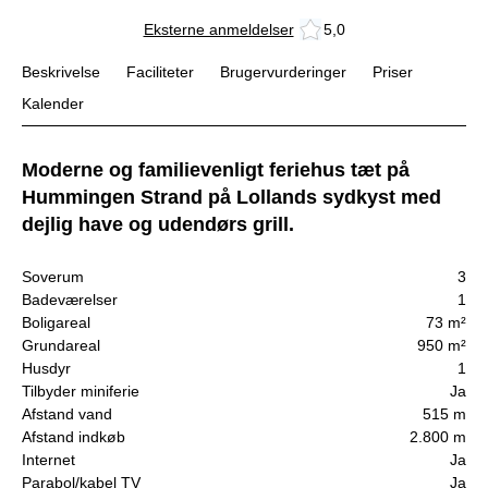
Eksterne anmeldelser
5,0
Beskrivelse
Faciliteter
Brugervurderinger
Priser
Kalender
Moderne og familievenligt feriehus tæt på
Hummingen Strand på Lollands sydkyst med
dejlig have og udendørs grill.
Soverum
3
Badeværelser
1
Boligareal
73 m²
Grundareal
950 m²
Husdyr
1
Tilbyder miniferie
Ja
Afstand vand
515 m
Afstand indkøb
2.800 m
Internet
Ja
Parabol/kabel TV
Ja