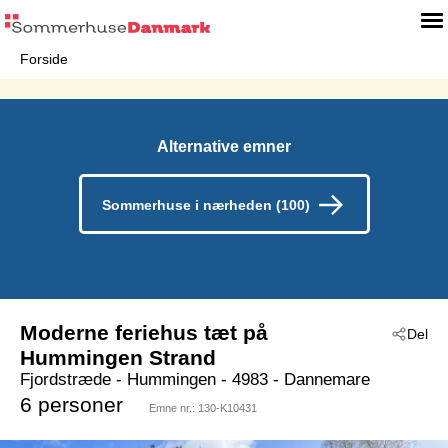
Forside
Alternative emner
Sommerhuse i nærheden (100)
Moderne feriehus tæt på
Del
Hummingen Strand
Fjordstræde
 - Hummingen
 - 4983
 - Dannemare
6 personer
Emne nr.:
130-K10431