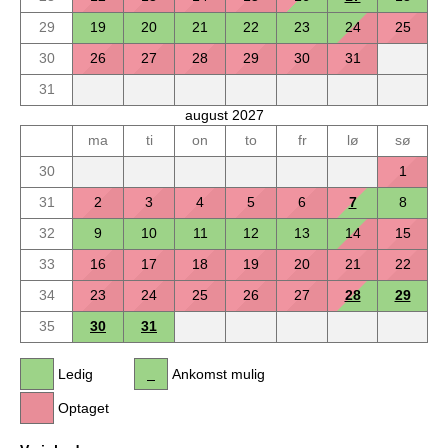
29
19
20
21
22
23
24
25
30
26
27
28
29
30
31
31
august 2027
ma
ti
on
to
fr
lø
sø
30
1
31
2
3
4
5
6
7
8
32
9
10
11
12
13
14
15
33
16
17
18
19
20
21
22
34
23
24
25
26
27
28
29
35
30
31
Ledig
Ankomst mulig
Optaget