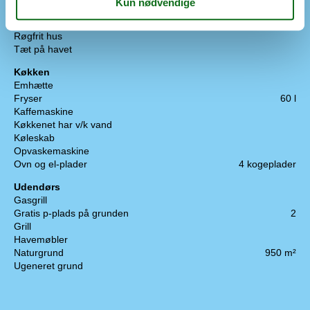
Energispare hus
Kvalitetshavemøbler
Røgfrit hus
Tæt på havet
Køkken
Emhætte
Fryser
60 l
Kaffemaskine
Køkkenet har v/k vand
Køleskab
Opvaskemaskine
Ovn og el-plader
4 kogeplader
Udendørs
Gasgrill
Gratis p-plads på grunden
2
Grill
Havemøbler
Naturgrund
950 m²
Ugeneret grund