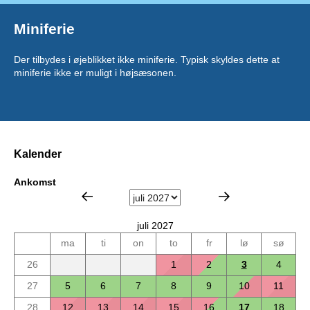
Miniferie
Der tilbydes i øjeblikket ikke miniferie. Typisk skyldes dette at
miniferie ikke er muligt i højsæsonen.
Kalender
Ankomst
juli 2027
ma
ti
on
to
fr
lø
sø
26
1
2
3
4
27
5
6
7
8
9
10
11
28
12
13
14
15
16
17
18