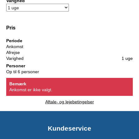
Varighed
Pris
Periode
Ankomst
Afrejse
Varighed
1 uge
Personer
Op til 6 personer
Bemærk
Ankomst er ikke valgt.
Aftale- og lejebetingelser
Kundeservice