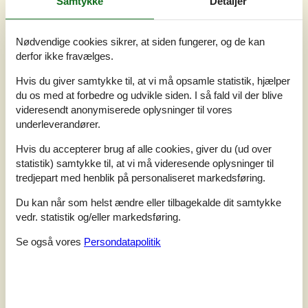
Samtykke
Detaljer
Eksterne anmeldelser
Vores gæsteanmeldelser
Eksterne anmeldelser
Nødvendige cookies sikrer, at siden fungerer, og de kan
derfor ikke fravælges.
5,0
Hvis du giver samtykke til, at vi må opsamle statistik, hjælper
du os med at forbedre og udvikle siden. I så fald vil der blive
videresendt anonymiserede oplysninger til vores
underleverandører.
3 eksterne anmeldelser
Hvis du accepterer brug af alle cookies, giver du (ud over
5,0
juli 2025
statistik) samtykke til, at vi må videresende oplysninger til
Tjek ind:
5
Rengøring:
5
Komfort:
5
tredjepart med henblik på personaliseret markedsføring.
Faciliteter:
5
Beliggenhed:
4
Værdi for pengene:
4
Du kan når som helst ændre eller tilbagekalde dit samtykke
Generel:
vedr. statistik og/eller markedsføring.
Ein wunderschönes Haus, in dem man auch Regentage sehr
gut überstehen kann. Eine sehr moderne komfortable
Se også vores
Persondatapolitik
Einrichtung und ein sehr schönes Grundstück laden zum
Verweilen ein. Wir kommen auf jeden Fall wieder!!
5,0
juli 2025
Tjek ind:
5
Rengøring:
5
Komfort:
5