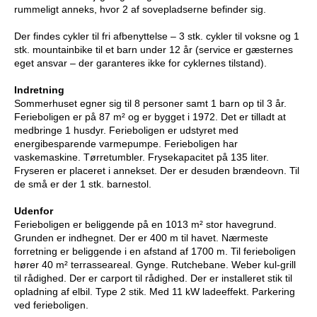
rummeligt anneks, hvor 2 af sovepladserne befinder sig.
Der findes cykler til fri afbenyttelse – 3 stk. cykler til voksne og 1
stk. mountainbike til et barn under 12 år (service er gæsternes
eget ansvar – der garanteres ikke for cyklernes tilstand).
Indretning
Sommerhuset egner sig til 8 personer samt 1 barn op til 3 år.
Ferieboligen er på 87 m² og er bygget i 1972. Det er tilladt at
medbringe 1 husdyr. Ferieboligen er udstyret med
energibesparende varmepumpe. Ferieboligen har
vaskemaskine. Tørretumbler. Frysekapacitet på 135 liter.
Fryseren er placeret i annekset. Der er desuden brændeovn. Til
de små er der 1 stk. barnestol.
Udenfor
Ferieboligen er beliggende på en 1013 m² stor havegrund.
Grunden er indhegnet. Der er 400 m til havet. Nærmeste
forretning er beliggende i en afstand af 1700 m. Til ferieboligen
hører 40 m² terrasseareal. Gynge. Rutchebane. Weber kul-grill
til rådighed. Der er carport til rådighed. Der er installeret stik til
opladning af elbil. Type 2 stik. Med 11 kW ladeeffekt. Parkering
ved ferieboligen.