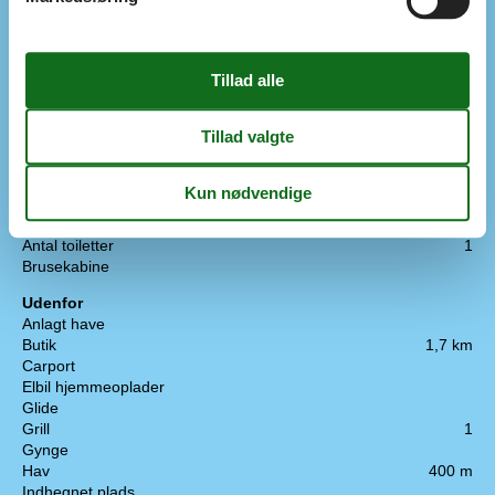
Smart-Tv
2
Trådløst internet
Soveforhold
Anneks (antal sovepladser)
Antal soveværelser
4
Barneseng
1
Dobbeltseng (antal sovepladser)
8
Soveplads ikke i soveværelset
Toilet og bad
Antal badeværelser
1
Antal toiletter
1
Brusekabine
Udenfor
Anlagt have
Butik
1,7 km
Carport
Elbil hjemmeoplader
Glide
Grill
1
Gynge
Hav
400 m
Indhegnet plads