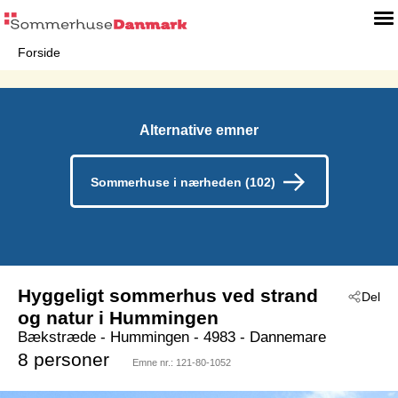
Forside
Alternative emner
Sommerhuse i nærheden (102)
Hyggeligt sommerhus ved strand
Del
og natur i Hummingen
Bækstræde
 - Hummingen
 - 4983
 - Dannemare
8 personer
Emne nr.:
121-80-1052