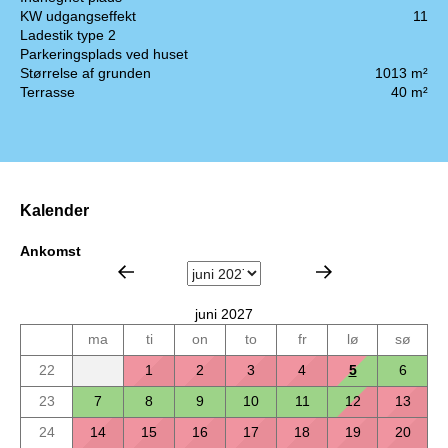
KW udgangseffekt
11
Ladestik type 2
Parkeringsplads ved huset
Størrelse af grunden
1013 m²
Terrasse
40 m²
Kalender
Ankomst
juni 2027
ma
ti
on
to
fr
lø
sø
22
1
2
3
4
5
6
23
7
8
9
10
11
12
13
24
14
15
16
17
18
19
20