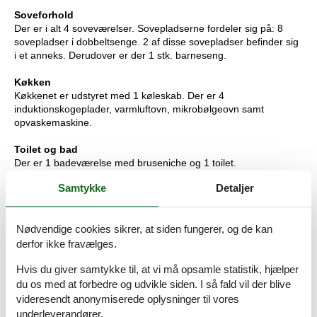
Soveforhold
Der er i alt 4 soveværelser. Sovepladserne fordeler sig på: 8
sovepladser i dobbeltsenge. 2 af disse sovepladser befinder sig
i et anneks. Derudover er der 1 stk. barneseng.
Køkken
Køkkenet er udstyret med 1 køleskab. Der er 4
induktionskogeplader, varmluftovn, mikrobølgeovn samt
opvaskemaskine.
Toilet og bad
Der er 1 badeværelse med bruseniche og 1 toilet.
Samtykke
Detaljer
Multimedier
I ferieboligen er der 2 TV.2 Smart-TV. 2 Chromecasts.1 Bluray-
afspiller. DVD-afspiller. Radio. Der er mindst 4 danske kanaler.
Nødvendige cookies sikrer, at siden fungerer, og de kan
Mindst 4 tyske kanaler. Der er trådløst internet til rådighed.
derfor ikke fravælges.
Værd at vide
Hvis du giver samtykke til, at vi må opsamle statistik, hjælper
Ingen udlejning til ungdomsgrupper, hvor alle er 15-25 år.
Rygning ikke tilladt. Ved overtrædelse af forbuddet opkræves et
du os med at forbedre og udvikle siden. I så fald vil der blive
gebyr på minimum DKK 3.000,-. Der er en kulgrill i huset.
videresendt anonymiserede oplysninger til vores
underleverandører.