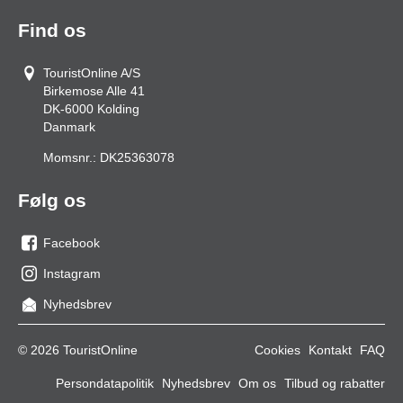
Find os
TouristOnline A/S
Birkemose Alle 41
DK-6000
Kolding
Danmark
Momsnr.:
DK25363078
Følg os
Facebook
os
Instagram
på
os
Nyhedsbrev
facebook
på
Instagram
© 2026 TouristOnline
Cookies
Kontakt
FAQ
Persondatapolitik
Nyhedsbrev
Om os
Tilbud og rabatter