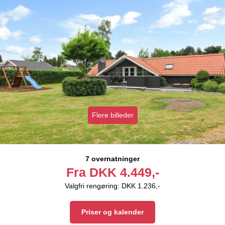
Flere billeder
7 overnatninger
Fra
DKK
4.449,-
Valgfri rengøring: DKK 1.236,-
Priser og kalender