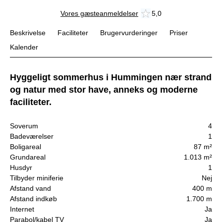
Vores gæsteanmeldelser
5,0
Beskrivelse
Faciliteter
Brugervurderinger
Priser
Kalender
Hyggeligt sommerhus i Hummingen nær strand
og natur med stor have, anneks og moderne
faciliteter.
Soverum
4
Badeværelser
1
Boligareal
87 m²
Grundareal
1.013 m²
Husdyr
1
Tilbyder miniferie
Nej
Afstand vand
400 m
Afstand indkøb
1.700 m
Internet
Ja
Parabol/kabel TV
Ja