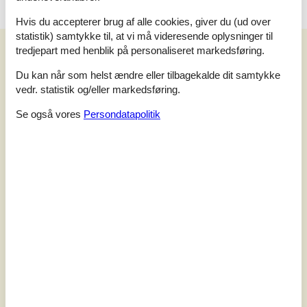
Hvis du accepterer brug af alle cookies, giver du (ud over
statistik) samtykke til, at vi må videresende oplysninger til
Vores gæsteanmeldelser
tredjepart med henblik på personaliseret markedsføring.
Vores gæsteanmeldelser
Eksterne anmeldelser
Du kan når som helst ændre eller tilbagekalde dit samtykke
vedr. statistik og/eller markedsføring.
5,0
Baseret på
3
vurderinger
Se også vores
Persondatapolitik
Sidste vurdering fra d. 19-07-2026
5
(3)
4
(0)
3
(0)
2
(0)
1
(0)
Kommentarer
Ingen vurderinger har kommentarer på dansk
1 vurdering har kommentar på et andet sprog.