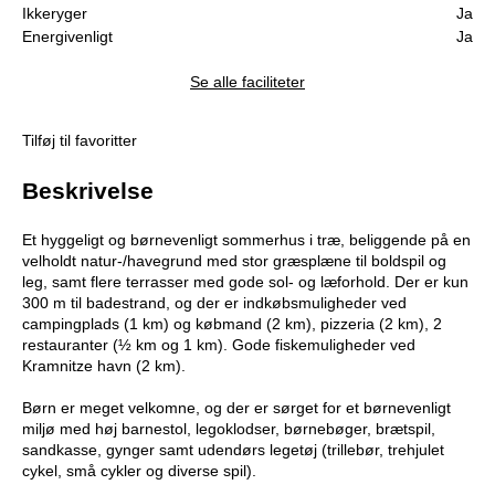
Ikkeryger
Ja
Energivenligt
Ja
Se alle faciliteter
Tilføj til favoritter
Beskrivelse
Et hyggeligt og børnevenligt sommerhus i træ, beliggende på en
velholdt natur-/havegrund med stor græsplæne til boldspil og
leg, samt flere terrasser med gode sol- og læforhold. Der er kun
300 m til badestrand, og der er indkøbsmuligheder ved
campingplads (1 km) og købmand (2 km), pizzeria (2 km), 2
restauranter (½ km og 1 km). Gode fiskemuligheder ved
Kramnitze havn (2 km).
Børn er meget velkomne, og der er sørget for et børnevenligt
miljø med høj barnestol, legoklodser, børnebøger, brætspil,
sandkasse, gynger samt udendørs legetøj (trillebør, trehjulet
cykel, små cykler og diverse spil).