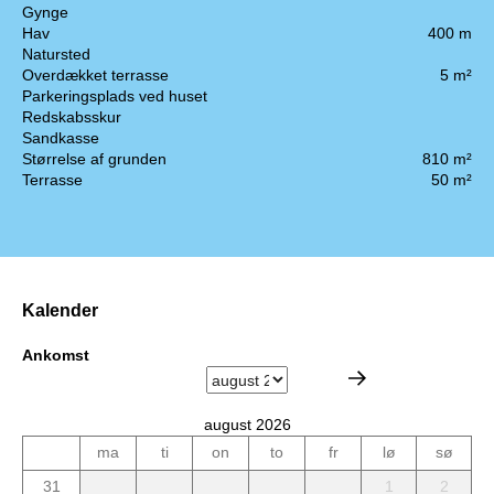
Gynge
Hav
400 m
Natursted
Overdækket terrasse
5 m²
Parkeringsplads ved huset
Redskabsskur
Sandkasse
Størrelse af grunden
810 m²
Terrasse
50 m²
Kalender
Ankomst
august 2026
ma
ti
on
to
fr
lø
sø
31
1
2