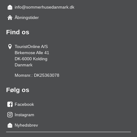
info@sommerhusedanmark.dk
Åbningstider
Find os
TouristOnline A/S
Birkemose Alle 41
DK-6000
Kolding
Danmark
Momsnr.:
DK25363078
Følg os
Facebook
os
Instagram
på
os
Nyhedsbrev
facebook
på
Instagram