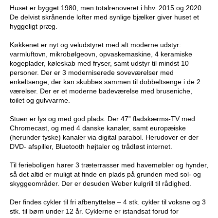
Huset er bygget 1980, men totalrenoveret i hhv. 2015 og 2020.
De delvist skrånende lofter med synlige bjælker giver huset et
hyggeligt præg.
Køkkenet er nyt og veludstyret med alt moderne udstyr:
varmluftovn, mikrobølgeovn, opvaskemaskine, 4 keramiske
kogeplader, køleskab med fryser, samt udstyr til mindst 10
personer. Der er 3 moderniserede soveværelser med
enkeltsenge, der kan skubbes sammen til dobbeltsenge i de 2
værelser. Der er et moderne badeværelse med bruseniche,
toilet og gulvvarme.
Stuen er lys og med god plads. Der 47” fladskærms-TV med
Chromecast, og med 4 danske kanaler, samt europæiske
(herunder tyske) kanaler via digital parabol. Herudover er der
DVD- afspiller, Bluetooth højtaler og trådløst internet.
Til ferieboligen hører 3 træterrasser med havemøbler og hynder,
så det altid er muligt at finde en plads på grunden med sol- og
skyggeområder. Der er desuden Weber kulgrill til rådighed.
Der findes cykler til fri afbenyttelse – 4 stk. cykler til voksne og 3
stk. til børn under 12 år. Cyklerne er istandsat forud for