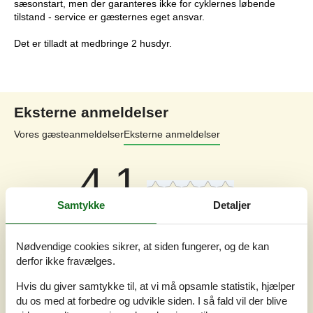
sæsonstart, men der garanteres ikke for cyklernes løbende
tilstand - service er gæsternes eget ansvar.
Det er tilladt at medbringe 2 husdyr.
Eksterne anmeldelser
Vores gæsteanmeldelser
Eksterne anmeldelser
4,1
Samtykke
Detaljer
Generelt:
4,4
Nødvendige cookies sikrer, at siden fungerer, og de kan
Service på stedet:
4,3
derfor ikke fravælges.
Værdi for pengene:
3,7
Beliggenhed:
4,1
Hvis du giver samtykke til, at vi må opsamle statistik, hjælper
du os med at forbedre og udvikle siden. I så fald vil der blive
7 eksterne anmeldelser