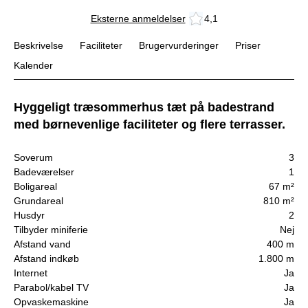
Eksterne anmeldelser
4,1
Beskrivelse
Faciliteter
Brugervurderinger
Priser
Kalender
Hyggeligt træsommerhus tæt på badestrand
med børnevenlige faciliteter og flere terrasser.
Soverum
3
Badeværelser
1
Boligareal
67 m²
Grundareal
810 m²
Husdyr
2
Tilbyder miniferie
Nej
Afstand vand
400 m
Afstand indkøb
1.800 m
Internet
Ja
Parabol/kabel TV
Ja
Opvaskemaskine
Ja