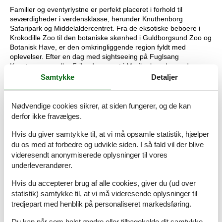
Familier og eventyrlystne er perfekt placeret i forhold til
seværdigheder i verdensklasse, herunder Knuthenborg
Safaripark og Middelaldercentret. Fra de eksotiske beboere i
Krokodille Zoo til den botaniske skønhed i Guldborgsund Zoo og
Botanisk Have, er den omkringliggende region fyldt med
oplevelser. Efter en dag med sightseeing på Fuglsang
Kunstmuseum eller Frilandsmuseet i Maribo kan du vende
tilbage til din private naturgrund og nyde den friske kystluft og
Samtykke
Detaljer
stilheden i dette helt nye danske skjulested.
1 Opholdsstue:
(1S+1), tv
Nødvendige cookies sikrer, at siden fungerer, og de kan
Køkken:
Elkogepl., køleskab m/frostboks
derfor ikke fravælges.
Bad/wc:
Wc, håndvask, bruser
Og:
El-varme, naturgrund 804 m2 , sommerhusområde
Hvis du giver samtykke til, at vi må opsamle statistik, hjælper
du os med at forbedre og udvikle siden. I så fald vil der blive
Nøgleinformation
videresendt anonymiserede oplysninger til vores
Nøglen til ferieboligen er til rådighed fra kl. 16:00 på
indflytningsdagen.
underleverandører.
Nøglen udleveres ved huset.
Hvis du accepterer brug af alle cookies, giver du (ud over
Dette hus er udstyret med smart lock
statistik) samtykke til, at vi må videresende oplysninger til
tredjepart med henblik på personaliseret markedsføring.
Du kan når som helst ændre eller tilbagekalde dit samtykke