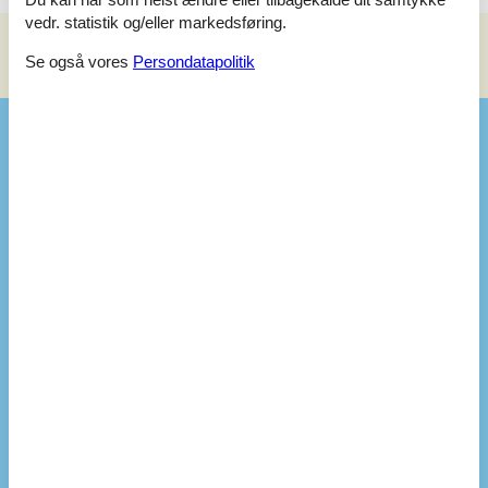
vedr. statistik og/eller markedsføring.
Se også vores
Persondatapolitik
Se nabo emner
Se solens gang om emnet
😎
Faciliteter
Afstand
Indkøb
2,1 km
Kyst
500 m
Restaurant
1,8 km
Bad
Badeværelse
Bruser
Håndvask
WC
Diverse
Antal badeværelser
1
Boligareal
25 m²
Byggeår
2024