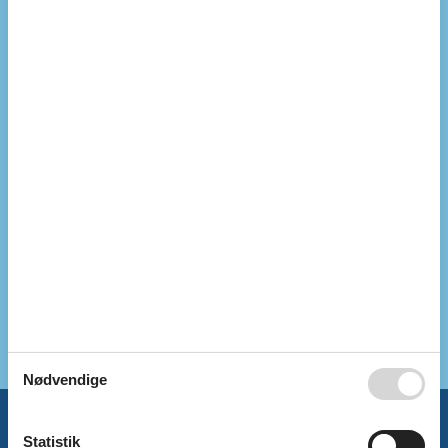
Højhastighedsinternet
Ikke ryger
Internet
Nationalt tv
Renoveret
2024
Indendørs
Internetadgang
TV
Køkken
Elkogeplader
Køleskab
Køleskab m/frostboks
Udendørs
Bademuligheder fra bro
Bademuligheder fra sandstrand
Nødvendige
Miniferie
Statistik