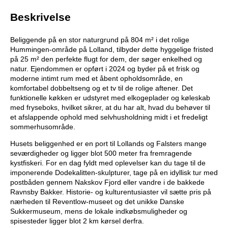
Beskrivelse
Beliggende på en stor naturgrund på 804 m² i det rolige
Hummingen-område på Lolland, tilbyder dette hyggelige fristed
på 25 m² den perfekte flugt for dem, der søger enkelhed og
natur. Ejendommen er opført i 2024 og byder på et frisk og
moderne intimt rum med et åbent opholdsområde, en
komfortabel dobbeltseng og et tv til de rolige aftener. Det
funktionelle køkken er udstyret med elkogeplader og køleskab
med fryseboks, hvilket sikrer, at du har alt, hvad du behøver til
et afslappende ophold med selvhusholdning midt i et fredeligt
sommerhusområde.
Husets beliggenhed er en port til Lollands og Falsters mange
seværdigheder og ligger blot 500 meter fra fremragende
kystfiskeri. For en dag fyldt med oplevelser kan du tage til de
imponerende Dodekalitten-skulpturer, tage på en idyllisk tur med
postbåden gennem Nakskov Fjord eller vandre i de bakkede
Ravnsby Bakker. Historie- og kulturentusiaster vil sætte pris på
nærheden til Reventlow-museet og det unikke Danske
Sukkermuseum, mens de lokale indkøbsmuligheder og
spisesteder ligger blot 2 km kørsel derfra.