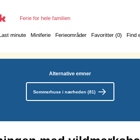
Ferie for hele familien
Last minute
Miniferie
Ferieområder
Favoritter (
0
)
Find 
Alternative emner
Sommerhuse i nærheden (81)