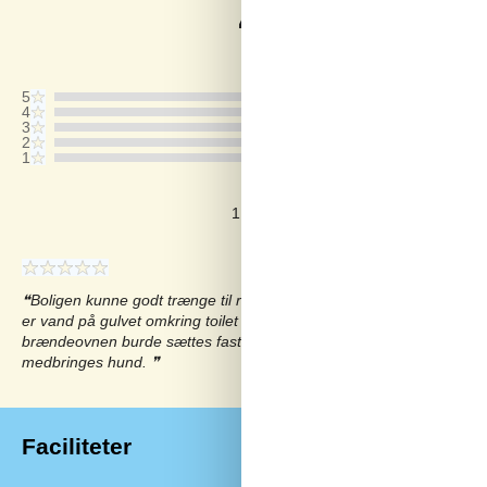
2,8
Sidste vurdering fra d. 17-08-2025
5
4
3
2
1
Kommentarer
1 vurdering har kommentar på dansk
Boligen kunne godt trænge til renovering. F.eks. Er varmvands be
er vand på gulvet omkring toilet og håndvask. Utæthed ved vinduet i
brændeovnen burde sættes fast, Ellers et dejligt hus, den indhegned
medbringes hund.
Faciliteter