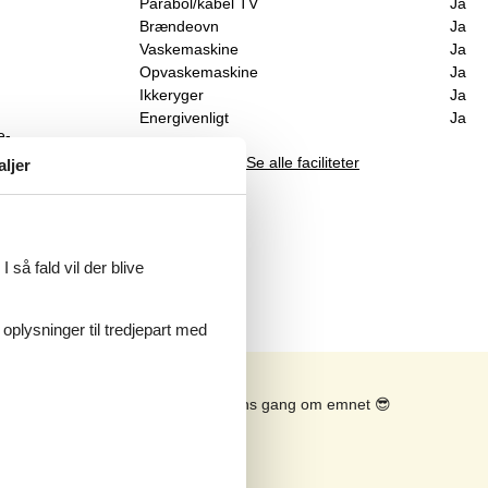
Parabol/kabel TV
Ja
Brændeovn
Ja
Vaskemaskine
Ja
Opvaskemaskine
Ja
Ikkeryger
Ja
Energivenligt
Ja
e-
Se alle faciliteter
aljer
 så fald vil der blive
 oplysninger til tredjepart med
Se solens gang om emnet
😎