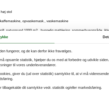
høj stol
, kaffemaskine, opvaskemask., vaskemaskine
grill, naturgrund 1000 m2 , hyggelig møblering, sommerhusområde, ikk
ykke
Det
sdagen.
den fungerer, og de kan derfor ikke fravælges.
 må opsamle statistik, hjælper du os med at forbedre og udvikle siden. I
ninger til vores underleverandører.
ookies, giver du (ud over statistik) samtykke til, at vi må videresende
dsføring.
 tilbagekalde dit samtykke vedr. statistik og/eller markedsføring.
Se nabo emner