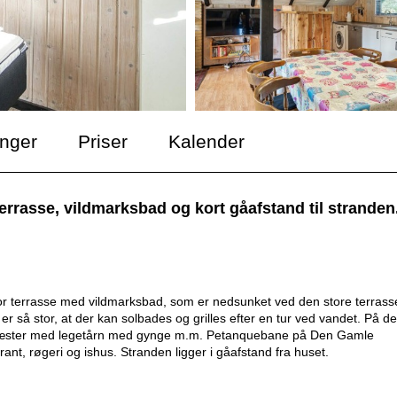
inger
Priser
Kalender
asse, vildmarksbad og kort gåafstand til stranden
r terrasse med vildmarksbad, som er nedsunket ved den store terrass
 er så stor, at der kan solbades og grilles efter en tur ved vandet. På d
må gæster med legetårn med gynge m.m. Petanquebane på Den Gamle
ant, røgeri og ishus. Stranden ligger i gåafstand fra huset.