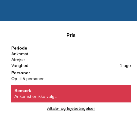
Pris
Periode
Ankomst
Afrejse
Varighed
1 uge
Personer
Op til 5 personer
Bemærk
Ankomst er ikke valgt.
Aftale- og lejebetingelser