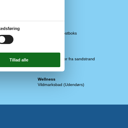
Køkken
El-komfur
Emhætte
Kaffemaskine
Køleskab
edsføring
Køleskab m/frostboks
Mikroovn
Opvaskemask.
Udendørs
Bademuligheder fra sandstrand
Havegrill
Terrasse
Wellness
Vildmarksbad (Udendørs)