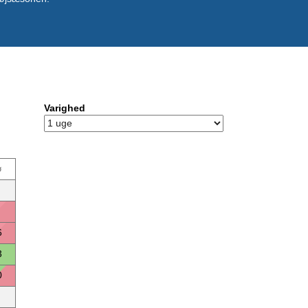
Varighed
ø
6
3
0