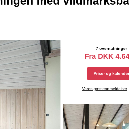
ngen med vildmarksbad
7 overnatninger
Fra
DKK
4.64
Priser og kalende
Vores gæsteanmeldelser