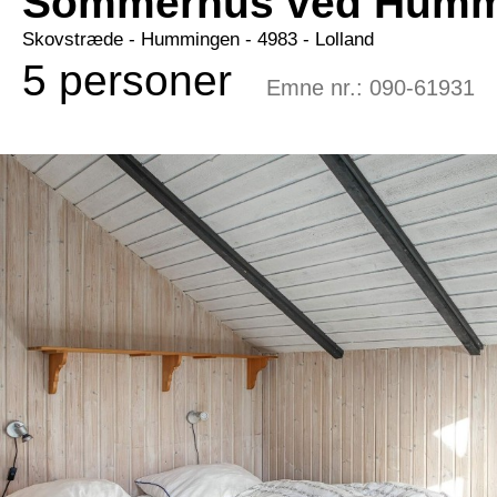
Sommerhus ved Hummi
Skovstræde
 - Hummingen
 - 4983
 - Lolland
5 personer
Emne nr.:
090-61931