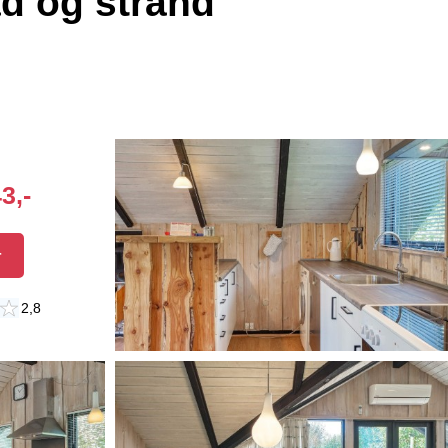
 og strand
3,-
r
2,8