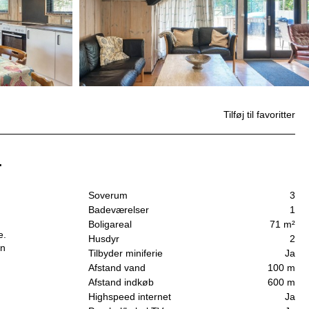
Tilføj til favoritter
.
Soverum
3
Badeværelser
1
Boligareal
71 m²
e.
Husdyr
2
en
Tilbyder miniferie
Ja
Afstand vand
100 m
Afstand indkøb
600 m
Highspeed internet
Ja