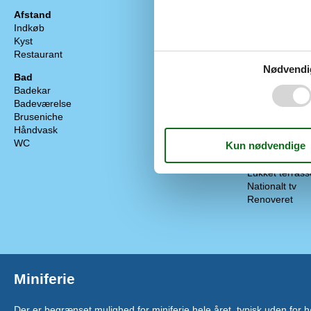
Afstand
Diverse
Indkøb
600 m
Antal badevær
Kyst
100 m
Antal sovevær
Restaurant
100 m
Boligareal
Byggeår
Nødvendi
Bad
Energihus
Badekar
Husdyr tilladt
Badeværelse
Høj stol
Bruseniche
Højhastigheds
Håndvask
Ikke ryger
WC
Internet
Luft/luft var
Lukket terrass
Nationalt tv
Renoveret
Miniferie
Der er begrænset mulighed for miniferie hele året, typisk uden for