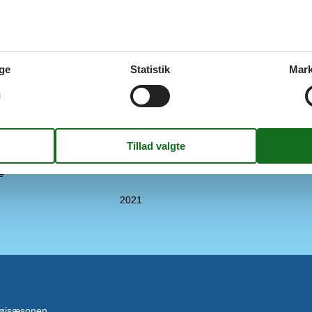
Indendørs
elser
1
Barneseng
elser
3
CD afspiller
71 m²
DVD-afspiller
1978
Internetadgang
ge
Statistik
Mark
Legeredskaber
Parabol
Pejs / brændeovn
internet
Stereoanlæg
TV
Vaskemaskine
mepumpe
e
2021
 højsæsonen.