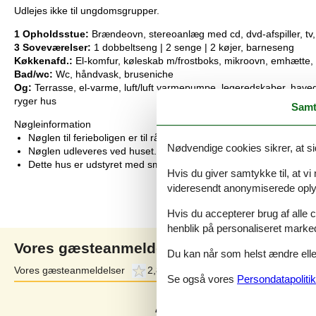
Udlejes ikke til ungdomsgrupper.
1 Opholdsstue:
Brændeovn, stereoanlæg med cd, dvd-afspiller, tv, 
3 Soveværelser:
1 dobbeltseng | 2 senge | 2 køjer, barneseng
Køkkenafd.:
El-komfur, køleskab m/frostboks, mikroovn, emhætte
Bad/wc:
Wc, håndvask, bruseniche
Og:
Terrasse, el-varme, luft/luft varmepumpe, legeredskaber, have
ryger hus
Samt
Nøgleinformation
Nøglen til ferieboligen er til rådighed fra kl. 16:00 på indflytning
Nødvendige cookies sikrer, at si
Nøglen udleveres ved huset.
Dette hus er udstyret med smart lock
Hvis du giver samtykke til, at vi
videresendt anonymiserede oplys
Hvis du accepterer brug af alle c
henblik på personaliseret marke
Vores gæsteanmeldelser
Du kan når som helst ændre eller
Vores gæsteanmeldelser
2,8
Eksterne anmeldelser
3,6
Se også vores
Persondatapolitik
Baseret på
4
vurderinger