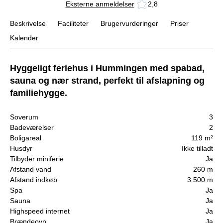
Eksterne anmeldelser
2,8
Beskrivelse
Faciliteter
Brugervurderinger
Priser
Kalender
Hyggeligt feriehus i Hummingen med spabad,
sauna og nær strand, perfekt til afslapning og
familiehygge.
Soverum
3
Badeværelser
2
Boligareal
119 m²
Husdyr
Ikke tilladt
Tilbyder miniferie
Ja
Afstand vand
260 m
Afstand indkøb
3.500 m
Spa
Ja
Sauna
Ja
Highspeed internet
Ja
Brændeovn
Ja