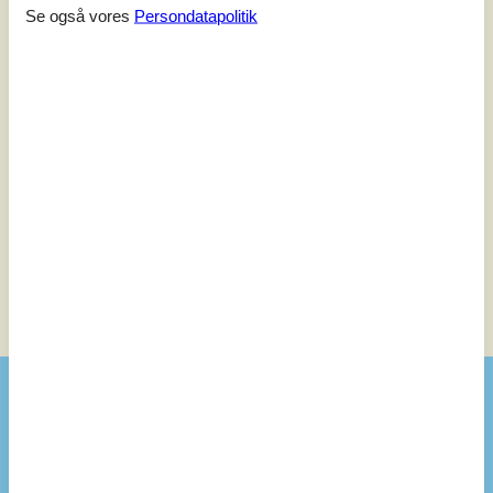
Se også vores
Persondatapolitik
Eksterne anmeldelser
Vores gæsteanmeldelser
Eksterne anmeldelser
2,8
Eksterne anmeldelser
Ingen detaljerede eksterne anmeldelser
Se nabo emner
Se solens gang om emnet
😎
Faciliteter
Afstand
Indkøb
3,5 km