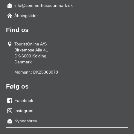
info@sommerhusedanmark.dk
Åbningstider
Find os
TouristOnline A/S
Birkemose Alle 41
DK-6000
Kolding
Danmark
Momsnr.:
DK25363078
Følg os
Facebook
os
Instagram
på
os
Nyhedsbrev
facebook
på
Instagram