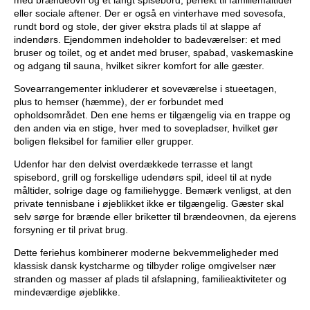
med brændeovn og et langt spisebord, perfekt til familiemåltider
eller sociale aftener. Der er også en vinterhave med sovesofa,
rundt bord og stole, der giver ekstra plads til at slappe af
indendørs. Ejendommen indeholder to badeværelser: et med
bruser og toilet, og et andet med bruser, spabad, vaskemaskine
og adgang til sauna, hvilket sikrer komfort for alle gæster.
Sovearrangementer inkluderer et soveværelse i stueetagen,
plus to hemser (hæmme), der er forbundet med
opholdsområdet. Den ene hems er tilgængelig via en trappe og
den anden via en stige, hver med to sovepladser, hvilket gør
boligen fleksibel for familier eller grupper.
Udenfor har den delvist overdækkede terrasse et langt
spisebord, grill og forskellige udendørs spil, ideel til at nyde
måltider, solrige dage og familiehygge. Bemærk venligst, at den
private tennisbane i øjeblikket ikke er tilgængelig. Gæster skal
selv sørge for brænde eller briketter til brændeovnen, da ejerens
forsyning er til privat brug.
Dette feriehus kombinerer moderne bekvemmeligheder med
klassisk dansk kystcharme og tilbyder rolige omgivelser nær
stranden og masser af plads til afslapning, familieaktiviteter og
mindeværdige øjeblikke.