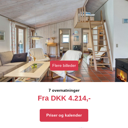
Flere billeder
7 overnatninger
Fra
DKK
4.214,-
Priser og kalender