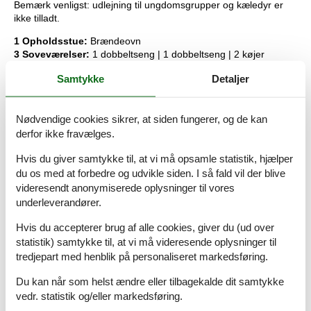
Bemærk venligst: udlejning til ungdomsgrupper og kæledyr er
ikke tilladt.
1 Opholdsstue:
Brændeovn
3 Soveværelser:
1 dobbeltseng | 1 dobbeltseng | 2 køjer
2 Hems:
1 dobbeltopredning | 1 dobbeltopredning
Samtykke
Detaljer
Køkken:
Ovn, køleskab m/frostboks, induktionskomfur,
kaffemaskine, opvaskemask.
Bad/wc:
Wc, håndvask, bruser
Nødvendige cookies sikrer, at siden fungerer, og de kan
Bad/wc:
Vaskemaskine, bruser
derfor ikke fravælges.
1 Udeareal:
Havemøbler, kulgrill, Terrasse
1 Udestue:
Hvis du giver samtykke til, at vi må opsamle statistik, hjælper
Og:
El-varme, legeredskaber, naturgrund 2500 m2 ,
du os med at forbedre og udvikle siden. I så fald vil der blive
sommerhusområde, ikke-ryger hus
videresendt anonymiserede oplysninger til vores
Nøgleinformation
underleverandører.
Nøglen til ferieboligen er til rådighed fra kl. 16:00 på
indflytningsdagen.
Hvis du accepterer brug af alle cookies, giver du (ud over
Nøglen udleveres ved huset.
statistik) samtykke til, at vi må videresende oplysninger til
Dette hus er udstyret med smart lock
tredjepart med henblik på personaliseret markedsføring.
Du kan når som helst ændre eller tilbagekalde dit samtykke
vedr. statistik og/eller markedsføring.