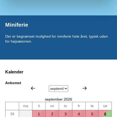
Miniferie
Der er begrænset mulighed for miniferie hele året, typisk uden
for højsæsonen.
Kalender
Ankomst
september 2026
ma
ti
on
to
fr
lø
sø
36
1
2
3
4
5
6