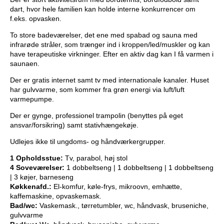
dart, hvor hele familien kan holde interne konkurrencer om
f.eks. opvasken.
To store badeværelser, det ene med spabad og sauna med
infrarøde stråler, som trænger ind i kroppen/led/muskler og kan
have terapeutiske virkninger. Efter en aktiv dag kan I få varmen i
saunaen.
Der er gratis internet samt tv med internationale kanaler. Huset
har gulvvarme, som kommer fra grøn energi via luft/luft
varmepumpe.
Der er gynge, professionel trampolin (benyttes på eget
ansvar/forsikring) samt stativhængekøje.
Udlejes ikke til ungdoms- og håndværkergrupper.
1 Opholdsstue:
Tv, parabol, høj stol
4 Soveværelser:
1 dobbeltseng | 1 dobbeltseng | 1 dobbeltseng
| 3 køjer, barneseng
Køkkenafd.:
El-komfur, køle-frys, mikroovn, emhætte,
kaffemaskine, opvaskemask.
Bad/wc:
Vaskemask., tørretumbler, wc, håndvask, bruseniche,
gulvvarme