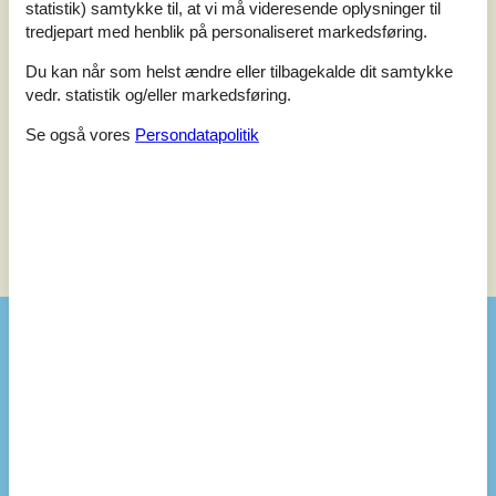
Vurderet d. 24-09-2024
statistik) samtykke til, at vi må videresende oplysninger til
tredjepart med henblik på personaliseret markedsføring.
5
(0)
4
(1)
Du kan når som helst ændre eller tilbagekalde dit samtykke
3
(0)
2
(0)
vedr. statistik og/eller markedsføring.
1
(0)
Se også vores
Persondatapolitik
Kommentarer
Ingen vurderinger har kommentarer.
Se nabo emner
Se solens gang om emnet
😎
Faciliteter
Afstand
Indkøb
6 km
Kyst
280 m
Restaurant
300 m