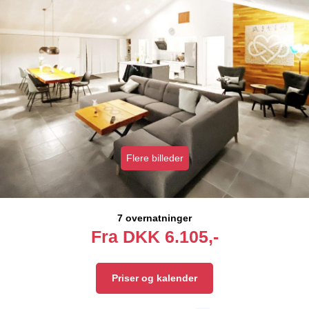
Flere billeder
7 overnatninger
Fra
DKK
6.105,-
Priser og kalender