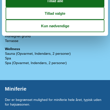
Kaffemaskine
Køle-frys
Mikroovn
Opvaskemask.
Udendørs
Bademuligheder fra sandstrand
Havegrill
Indhegnet grund
Terrasse
Wellness
Sauna (Opvarmet, Indendørs, 2 personer)
Spa
Spa (Opvarmet, Indendørs, 2 personer)
Miniferie
Der er begrænset mulighed for miniferie hele året, typisk uden
for højsæsonen.