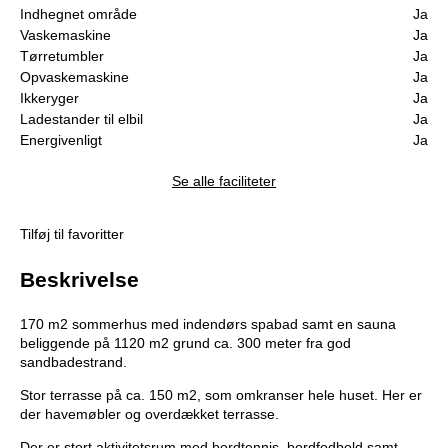
Indhegnet område
Ja
Vaskemaskine
Ja
Tørretumbler
Ja
Opvaskemaskine
Ja
Ikkeryger
Ja
Ladestander til elbil
Ja
Energivenligt
Ja
Se alle faciliteter
Tilføj til favoritter
Beskrivelse
170 m2 sommerhus med indendørs spabad samt en sauna
beliggende på 1120 m2 grund ca. 300 meter fra god
sandbadestrand.
Stor terrasse på ca. 150 m2, som omkranser hele huset. Her er
der havemøbler og overdækket terrasse.
Der er stort aktivitetsrum med bordtennis, bordfodbold samt