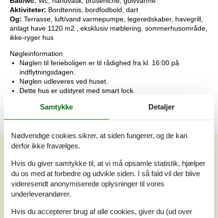
Bad/wc:
Wc, håndvask, bruseniche, gulvvarme
Aktiviteter:
Bordtennis, bordfodbold, dart
Og:
Terrasse, luft/vand varmepumpe, legeredskaber, havegrill,
anlagt have 1120 m2 , eksklusiv møblering, sommerhusområde,
ikke-ryger hus
Nøgleinformation
Nøglen til ferieboligen er til rådighed fra kl. 16:00 på
indflytningsdagen.
Nøglen udleveres ved huset.
Dette hus er udstyret med smart lock
Samtykke
Detaljer
Nødvendige cookies sikrer, at siden fungerer, og de kan
derfor ikke fravælges.
Vores gæsteanmeldelser
Hvis du giver samtykke til, at vi må opsamle statistik, hjælper
Vores gæsteanmeldelser
Eksterne anmeldelser
du os med at forbedre og udvikle siden. I så fald vil der blive
videresendt anonymiserede oplysninger til vores
4,0
Baseret på
1
vurdering
underleverandører.
Hvis du accepterer brug af alle cookies, giver du (ud over