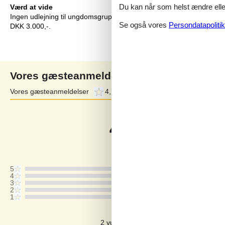
Du kan når som helst ændre eller
Værd at vide
Ingen udlejning til ungdomsgrupper, hvor alle er 15-25 år. Rygning
Se også vores
Persondatapolitik
DKK 3.000,-.
Vores gæsteanmeldelser
Vores gæsteanmeldelser
4,7
Eksterne anmeldelser
4,4
4,7
Baseret på
3
vurderinger
Sidste vurdering fra d. 15-04-2024
5
4
3
2
1
Kommentarer
2 vurderinger har kommentarer på dan