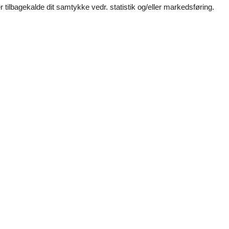
 tilbagekalde dit samtykke vedr. statistik og/eller markedsføring.
 ikke tilladt. Ved overtrædelse af forbuddet opkræves et gebyr på mini
Se nabo emner
(2)
(1)
(0)
(0)
(0)
sk.