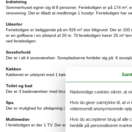
Indretning
Sommerhuset egner sig til 8 personer. Ferieboligen er på 174 m², er
renovering. Det er tilladt at medbringe 1 husdyr. Ferieboligen har v
Udenfor
Ferieboligen er beliggende på en 926 m² stor klitgrund. Der er 100 
er en golfbane i en afstand af 20 m. Til ferieboligen hører 25 m² ter
ved ferieboligen.
Soveforhold
Der er i alt 4 soveværelser. Sovepladserne fordeler sig på: 6 sovep
Køkken
Samt
Køkkenet er udstyret med 1 køleskab. Der er 4 keramiske kogepla
Toilet og bad
Nødvendige cookies sikrer, at si
Der er 3 badeværelser med bruseniche og 3 toiletter I saunaen er d
Hvis du giver samtykke til, at vi
Spa
videresendt anonymiserede oplys
Der er mulighed for afslapning i indendørs spa til 1 person.
Hvis du accepterer brug af alle c
Multimedier
henblik på personaliseret marke
I ferieboligen er der 1 TV. Der er 1-3 danske kanaler. 1-3 tyske kanal