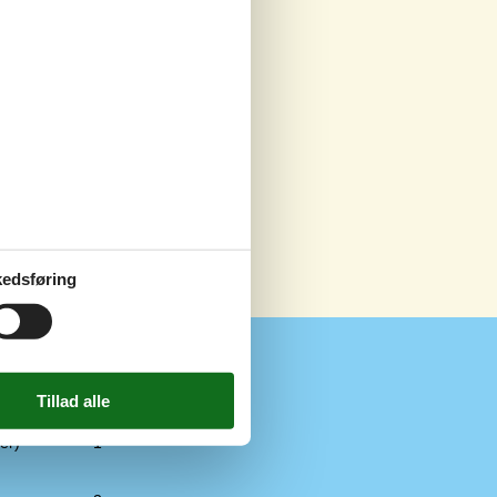
edsføring
er)
1