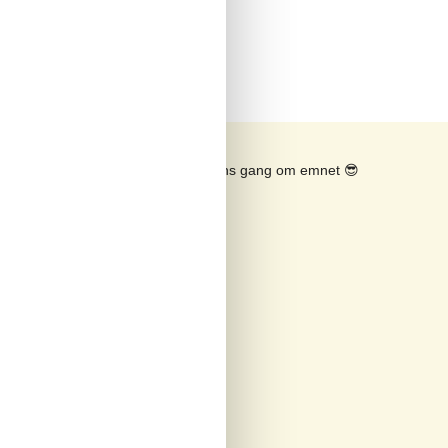
mum
Se solens gang om emnet
😎