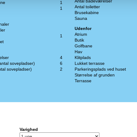
Antal badeværelser
ine
1
Antal toiletter
1
Brusekabine
Sauna
naler
Udenfor
ler
Atrium
1
Butik
et
Golfbane
Hav
elser
4
Klitplads
antal sovepladser)
6
Lukket terrasse
tal sovepladser)
2
Parkeringsplads ved huset
Størrelse af grunden
Terrasse
Varighed