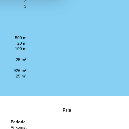
3
3
500 m
20 m
100 m
25 m²
926 m²
25 m²
Pris
Periode
Ankomst