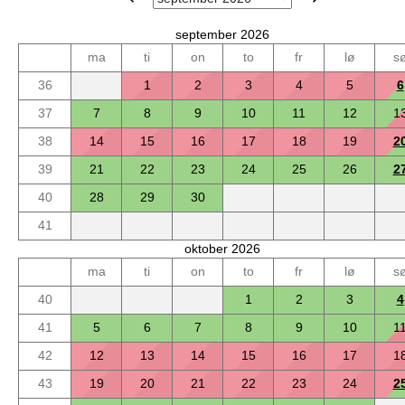
september 2026
ma
ti
on
to
fr
lø
s
36
1
2
3
4
5
6
37
7
8
9
10
11
12
1
38
14
15
16
17
18
19
2
39
21
22
23
24
25
26
2
40
28
29
30
41
oktober 2026
ma
ti
on
to
fr
lø
s
40
1
2
3
4
41
5
6
7
8
9
10
1
42
12
13
14
15
16
17
1
43
19
20
21
22
23
24
2