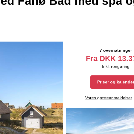
ed Fanø Bad med spa o
7 overnatninger
Fra
DKK
13.3
Inkl. rengøring
Priser og kalende
Vores gæsteanmeldelser