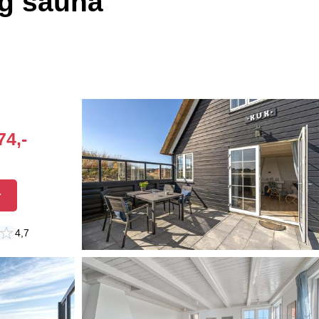
g sauna
74,-
r
4,7