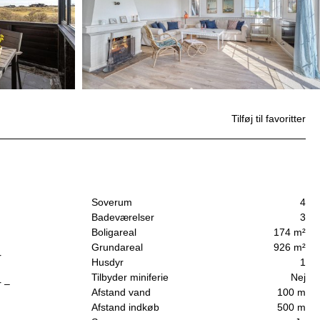
Tilføj til favoritter
Soverum
4
Badeværelser
3
Boligareal
174 m²
Grundareal
926 m²
r
Husdyr
1
Tilbyder miniferie
Nej
r –
Afstand vand
100 m
Afstand indkøb
500 m