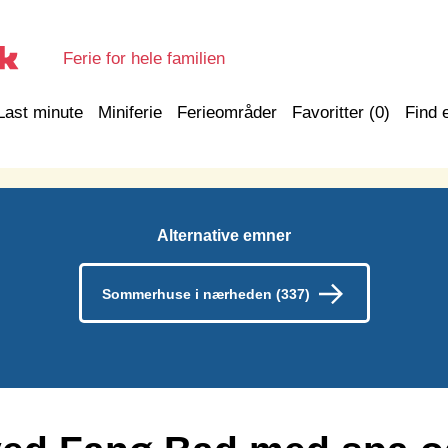
Ferie for hele familien
Last minute
Miniferie
Ferieområder
Favoritter (
0
)
Find 
Alternative emner
Sommerhuse i nærheden (337)