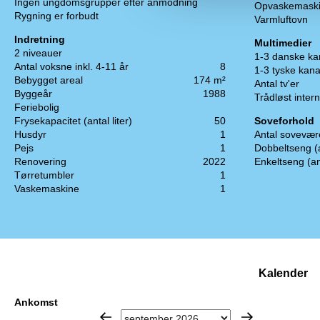
Ingen ungdomsgrupper efter anmodning
Opvaskemask
Rygning er forbudt
Varmluftovn
Indretning
Multimedier
2 niveauer
1-3 danske ka
Antal voksne inkl. 4-11 år
8
1-3 tyske kana
Bebygget areal
174 m²
Antal tv'er
Byggeår
1988
Trådløst intern
Feriebolig
Frysekapacitet (antal liter)
50
Soveforhold
Husdyr
1
Antal sovevær
Pejs
1
Dobbeltseng (
Renovering
2022
Enkeltseng (an
Tørretumbler
1
Vaskemaskine
1
Kalender
Ankomst