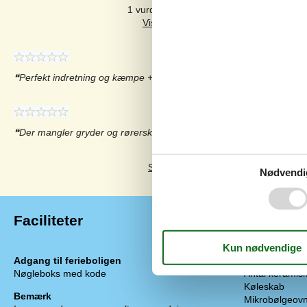
1 vurdering har kommentar på et andet s
Perfekt indretning og kæmpe + med 3 badeværelser
Der mangler gryder og rørerskeer
Se 12 eksterne anmeldelser i stedet.
Nødvendi
Faciliteter
Adgang til ferieboligen
Køkken
Nøgleboks med kode
Antal keramis
Køleskab
Bemærk
Mikrobølgeov