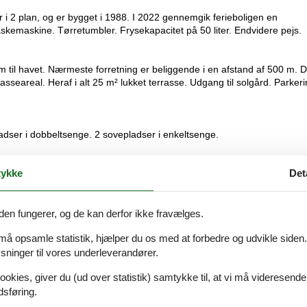
 i 2 plan, og er bygget i 1988. I 2022 gennemgik ferieboligen en
askemaskine. Tørretumbler. Frysekapacitet på 50 liter. Endvidere pejs.
m til havet. Nærmeste forretning er beliggende i en afstand af 500 m. 
rasseareal. Heraf i alt 25 m² lukket terrasse. Udgang til solgård. Parker
ladser i dobbeltsenge. 2 sovepladser i enkeltsenge.
ykke
Det
der, varmluftovn, mikrobølgeovn samt opvaskemaskine.
den fungerer, og de kan derfor ikke fravælges.
er mulighed for afslapning.
 må opsamle statistik, hjælper du os med at forbedre og udvikle siden. I
ninger til vores underleverandører.
ookies, giver du (ud over statistik) samtykke til, at vi må videresende
dsføring.
er. Der er trådløst internet til rådighed.