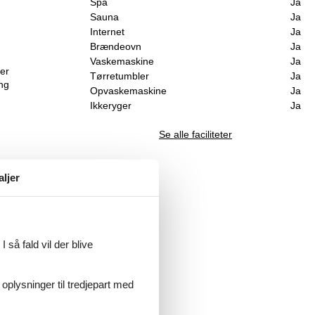
Spa
Ja
Sauna
Ja
Internet
Ja
Brændeovn
Ja
Vaskemaskine
Ja
Der
Tørretumbler
Ja
ing
Opvaskemaskine
Ja
Ikkeryger
Ja
Se alle faciliteter
aljer
 så fald vil der blive
 oplysninger til tredjepart med