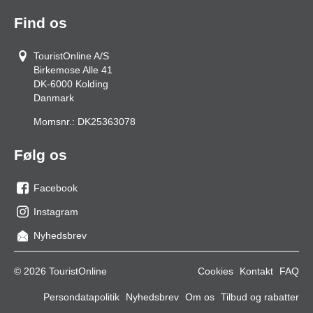
Find os
TouristOnline A/S
Birkemose Alle 41
DK-6000
Kolding
Danmark
Momsnr.:
DK25363078
Følg os
Facebook
os
Instagram
på
os
Nyhedsbrev
facebook
på
Instagram
© 2026 TouristOnline
Cookies
Kontakt
FAQ
Persondatapolitik
Nyhedsbrev
Om os
Tilbud og rabatter