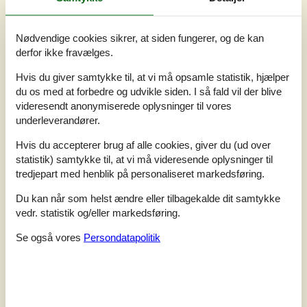
Nødvendige cookies sikrer, at siden fungerer, og de kan
derfor ikke fravælges.
7 overnatninger
Fra
DKK
5.416,-
Hvis du giver samtykke til, at vi må opsamle statistik, hjælper
du os med at forbedre og udvikle siden. I så fald vil der blive
videresendt anonymiserede oplysninger til vores
Soverum
4
underleverandører.
Husdyr
1
Afstand vand
500 m
Hvis du accepterer brug af alle cookies, giver du (ud over
Boligareal
197 m²
statistik) samtykke til, at vi må videresende oplysninger til
Grundareal
2.500 m²
tredjepart med henblik på personaliseret markedsføring.
Internet
Ja
Du kan når som helst ændre eller tilbagekalde dit samtykke
vedr. statistik og/eller markedsføring.
På en sjældent højt beliggende klitgrund, tilbydes dette
hyggelige og rummelige sommerhus med højt til loftet,
Se også vores
Persondatapolitik
spa og plads til 8 personer. Der er havkig fra såvel hus
som grund. Et arkitektonisk pænt hus med flere plan og
spændende detaljer. I forhøjet plan findes der to stuer,
med kig til henholdsvis Vesterhavet og fastlandet.
Køkkenet er veludstyret med bl.a. opvaskemaskine,