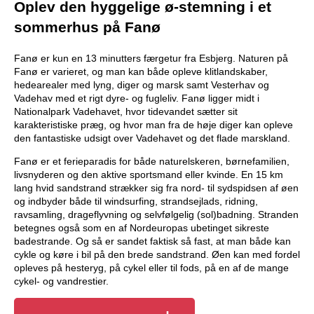
Oplev den hyggelige ø-stemning i et
sommerhus på Fanø
Fanø er kun en 13 minutters færgetur fra Esbjerg. Naturen på
Fanø er varieret, og man kan både opleve klitlandskaber,
hedearealer med lyng, diger og marsk samt Vesterhav og
Vadehav med et rigt dyre- og fugleliv. Fanø ligger midt i
Nationalpark Vadehavet, hvor tidevandet sætter sit
karakteristiske præg, og hvor man fra de høje diger kan opleve
den fantastiske udsigt over Vadehavet og det flade marskland.
Fanø er et ferieparadis for både naturelskeren, børnefamilien,
livsnyderen og den aktive sportsmand eller kvinde. En 15 km
lang hvid sandstrand strækker sig fra nord- til sydspidsen af øen
og indbyder både til windsurfing, strandsejlads, ridning,
ravsamling, drageflyvning og selvfølgelig (sol)badning. Stranden
betegnes også som en af Nordeuropas ubetinget sikreste
badestrande. Og så er sandet faktisk så fast, at man både kan
cykle og køre i bil på den brede sandstrand. Øen kan med fordel
opleves på hesteryg, på cykel eller til fods, på en af de mange
cykel- og vandrestier.