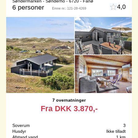
Søndermarken - Sønderho - 6720 - Fanø
4,0
6 personer
Emne nr.:
121-28-4269
7 overnatninger
Fra
DKK
3.870,-
Soverum
3
Husdyr
Ikke tilladt
Afstand vand
1 km