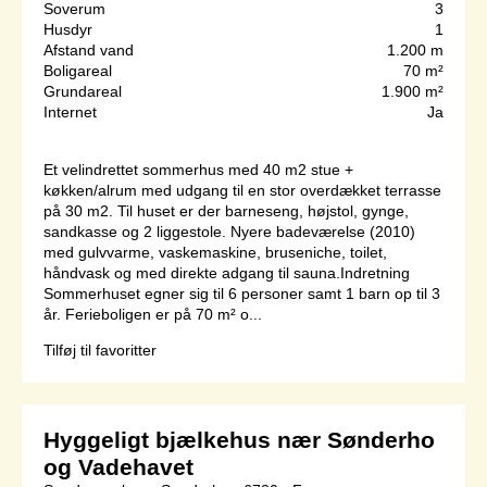
Soverum
3
Husdyr
1
Afstand vand
1.200 m
Boligareal
70 m²
Grundareal
1.900 m²
Internet
Ja
Et velindrettet sommerhus med 40 m2 stue +
køkken/alrum med udgang til en stor overdækket terrasse
på 30 m2. Til huset er der barneseng, højstol, gynge,
sandkasse og 2 liggestole. Nyere badeværelse (2010)
med gulvvarme, vaskemaskine, bruseniche, toilet,
håndvask og med direkte adgang til sauna.Indretning
Sommerhuset egner sig til 6 personer samt 1 barn op til 3
år. Ferieboligen er på 70 m² o...
Tilføj til favoritter
Hyggeligt bjælkehus nær Sønderho
og Vadehavet