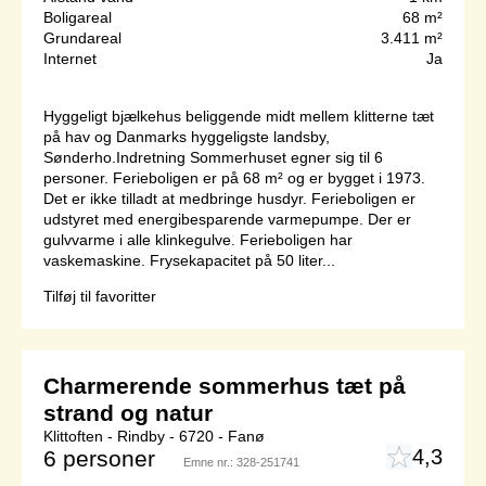
Boligareal
68 m²
Grundareal
3.411 m²
Internet
Ja
Hyggeligt bjælkehus beliggende midt mellem klitterne tæt
på hav og Danmarks hyggeligste landsby,
Sønderho.Indretning Sommerhuset egner sig til 6
personer. Ferieboligen er på 68 m² og er bygget i 1973.
Det er ikke tilladt at medbringe husdyr. Ferieboligen er
udstyret med energibesparende varmepumpe. Der er
gulvvarme i alle klinkegulve. Ferieboligen har
vaskemaskine. Frysekapacitet på 50 liter...
Tilføj til favoritter
Charmerende sommerhus tæt på
strand og natur
Klittoften - Rindby - 6720 - Fanø
4,3
6 personer
Emne nr.:
328-251741