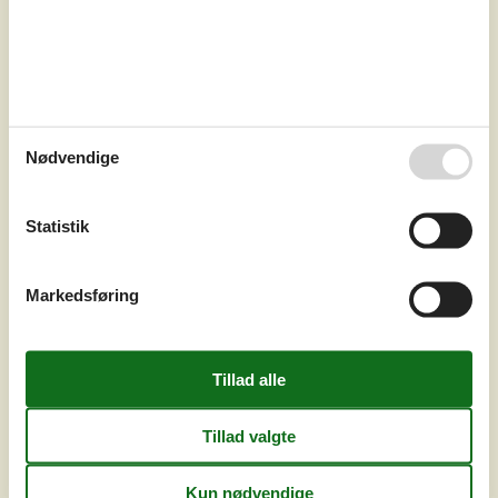
Energirigtigt sommerhus med pool
og sauna
Plantagevej - Fanø Bad - 6720 - Fanø
5,0
10 personer
Emne nr.:
121-28-2018
Nødvendige
Statistik
Markedsføring
7 overnatninger
Fra
DKK
8.426,-
Inkl. rengøring