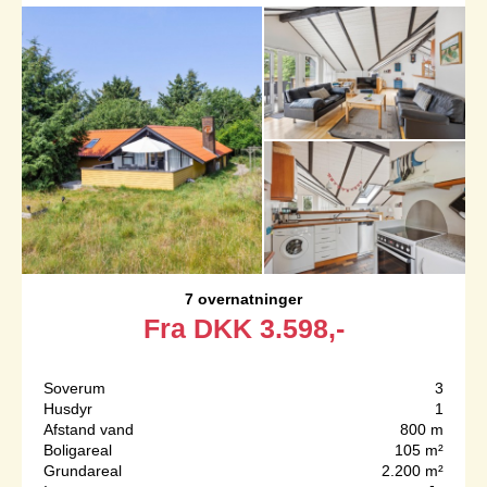
7 overnatninger
Fra
DKK
3.598,-
Soverum
3
Husdyr
1
Afstand vand
800 m
Boligareal
105 m²
Grundareal
2.200 m²