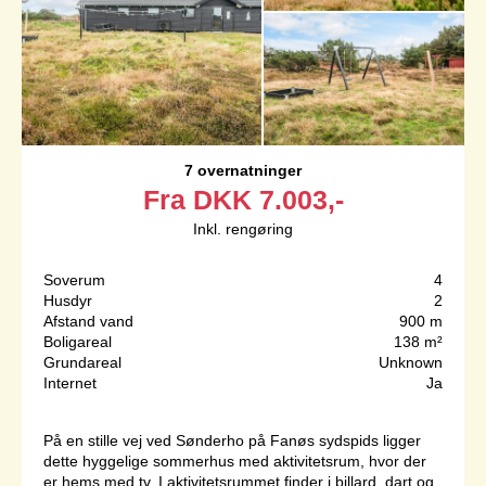
7 overnatninger
Fra
DKK
7.003,-
Inkl. rengøring
Soverum
4
Husdyr
2
Afstand vand
900 m
Boligareal
138 m²
Grundareal
Unknown
Internet
Ja
På en stille vej ved Sønderho på Fanøs sydspids ligger
dette hyggelige sommerhus med aktivitetsrum, hvor der
er hems med tv. I aktivitetsrummet finder i billard, dart og