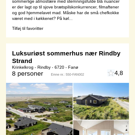
sommerlige atmosfære med stemningsfulde blå nuancer
er der lagt op til sjove brætspilskonkurrencer, filmaftener
og god hjemmelavet mad. Måske har de små chefkokke
været med i køkkenet? På køl...
Tilføj til favoritter
Luksuriøst sommerhus nær Rindby
Strand
Krinkelkrog - Rindby - 6720 - Fanø
4,8
8 personer
Emne nr.:
550-FAN002