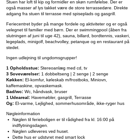
Stuen har loft til kip og formidler en skøn rumfølelse. Der er
også masser af lys takket være de store terrassedøre. Direkte
adgang fra stuen til terrasse med spiseplads og gasgrill.
Feriecentret byder på mange fordele og aktiviteter og er også
velegnet til familier med børn. Der er swimmingpool (åben fra
slutningen af juni til uge 42), sauna, billard, bordtennis, vaskeri,
legeplads, minigolf, beachvolley, petanque og en restaurant på
stedet.
Ingen udlejning til ungdomsgrupper!
1 Opholdsstue:
Stereoanlæg med cd, tv
3 Soveværelser:
1 dobbeltseng | 2 senge | 2 senge
Køkken:
El-komfur, køleskab m/frostboks, Miniovn,
kaffemaskine, opvaskemask.
Bad/wc:
Wc, håndvask, bruser
1 Udeareal:
Havemøbler, gasgrill, Terrasse
Og:
El-varme, Lejlighed, sommerhusområde, ikke-ryger hus
Nøgleinformation
Nøglen til ferieboligen er til rådighed fra kl. 16:00 på
indflytningsdagen.
Nøglen udleveres ved huset.
Dette hus er udstyret med smart lock