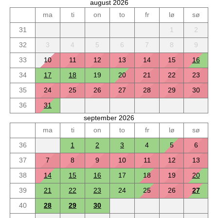
august 2026
ma
ti
on
to
fr
lø
sø
31
1
2
32
3
4
5
6
7
8
9
33
10
11
12
13
14
15
16
34
17
18
19
20
21
22
23
35
24
25
26
27
28
29
30
36
31
september 2026
ma
ti
on
to
fr
lø
sø
36
1
2
3
4
5
6
37
7
8
9
10
11
12
13
38
14
15
16
17
18
19
20
39
21
22
23
24
25
26
27
40
28
29
30