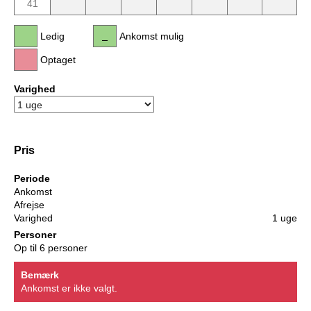
41
Ledig
Ankomst mulig
Optaget
Varighed
Pris
Periode
Ankomst
Afrejse
Varighed
1 uge
Personer
Op til 6 personer
Bemærk
Ankomst er ikke valgt.