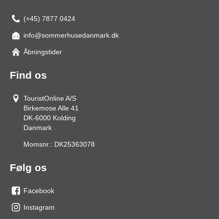
(+45) 7877 0424
info@sommerhusedanmark.dk
Åbningstider
Find os
TouristOnline A/S
Birkemose Alle 41
DK-6000
Kolding
Danmark
Momsnr.:
DK25363078
Følg os
Facebook
os
Instagram
på
os