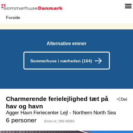
Forside
Alternative emner
Sommerhuse i nærheden (164)
Charmerende ferielejlighed tæt på
Del
hav og havn
Agger Havn Feriecenter Lejl
 - Northern North Sea
 - Agger
 - 7770
6 personer
Emne nr.:
090-48384