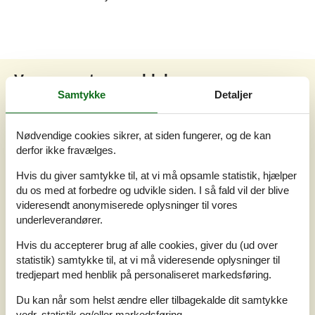
Vores gæsteanmeldelser
Samtykke
Detaljer
Vores gæsteanmeldelser
Eksterne anmeldelser
4,0
Nødvendige cookies sikrer, at siden fungerer, og de kan
Baseret på
4
vurderinger
derfor ikke fravælges.
Hvis du giver samtykke til, at vi må opsamle statistik, hjælper
Sidste vurdering fra d. 26-07-2026
du os med at forbedre og udvikle siden. I så fald vil der blive
videresendt anonymiserede oplysninger til vores
5
(1)
4
(2)
underleverandører.
3
(1)
2
(0)
Hvis du accepterer brug af alle cookies, giver du (ud over
1
(0)
statistik) samtykke til, at vi må videresende oplysninger til
Kommentarer
tredjepart med henblik på personaliseret markedsføring.
3 vurderinger har kommentarer på dansk.
Du kan når som helst ændre eller tilbagekalde dit samtykke
vedr. statistik og/eller markedsføring.