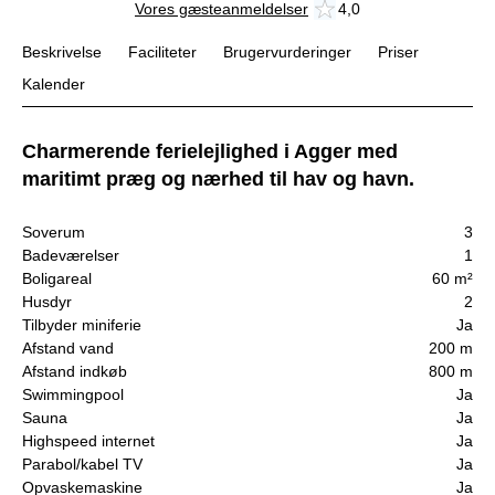
Vores gæsteanmeldelser
4,0
Beskrivelse
Faciliteter
Brugervurderinger
Priser
Kalender
Charmerende ferielejlighed i Agger med
maritimt præg og nærhed til hav og havn.
Soverum
3
Badeværelser
1
Boligareal
60 m²
Husdyr
2
Tilbyder miniferie
Ja
Afstand vand
200 m
Afstand indkøb
800 m
Swimmingpool
Ja
Sauna
Ja
Highspeed internet
Ja
Parabol/kabel TV
Ja
Opvaskemaskine
Ja