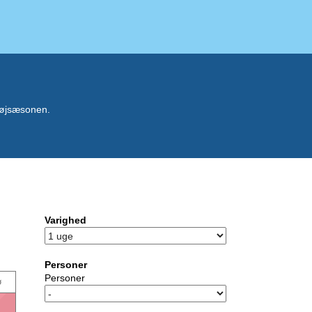
 højsæsonen.
Varighed
Personer
Personer
ø