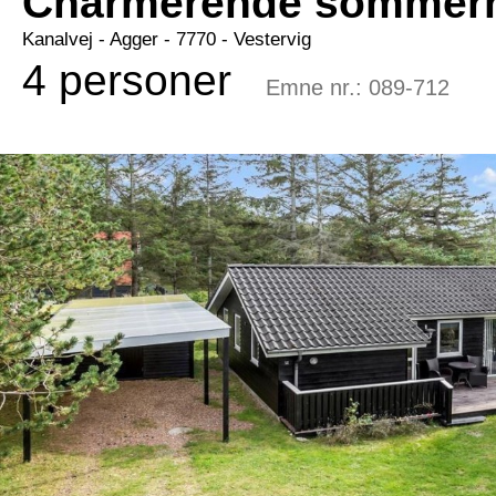
Charmerende sommerhu
Kanalvej
 - Agger
 - 7770
 - Vestervig
4 personer
Emne nr.:
089-712