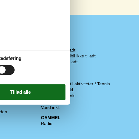
Regler
Husdyr ikke tilladt
Opladning af elbil ikke tilladt
edsføring
Rygning ikke tilladt
Pris inklusiv
Forbrug inkl.
2
Gratis adgang til aktiviteter / Tennis
1
Opvarmning inkl.
Slutrengøring inkl.
Strøm inkl.
Vand inkl.
eden
GAMMEL
Radio