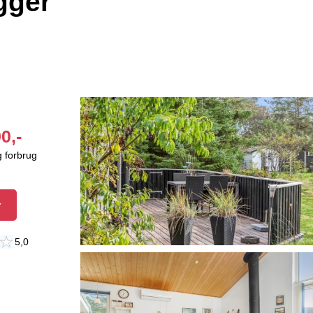
gger
0,-
g forbrug
r
5,0