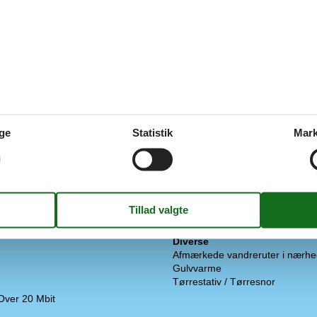
arer
Ekstra
Vandrevenlig
ge
Statistik
Mark
Udenfor
2 x Terrasse / Åben terrasse
Carport
frys
86 l
Havemøbler
Liggestole
ine
Parasol
Parkering på grunden
Diverse
Afmærkede vandreruter i nærh
Gulvvarme
Tørrestativ / Tørresnor
 Over 20 Mbit