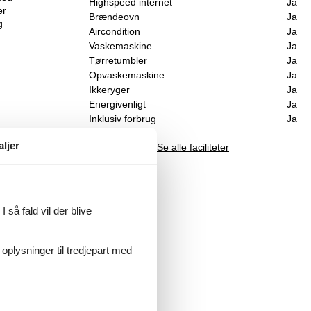
Highspeed internet
Ja
er
Brændeovn
Ja
g
Aircondition
Ja
Vaskemaskine
Ja
Tørretumbler
Ja
Opvaskemaskine
Ja
Ikkeryger
Ja
Energivenligt
Ja
Inklusiv forbrug
Ja
aljer
Se alle faciliteter
and
nd
 så fald vil der blive
gen,
 oplysninger til tredjepart med