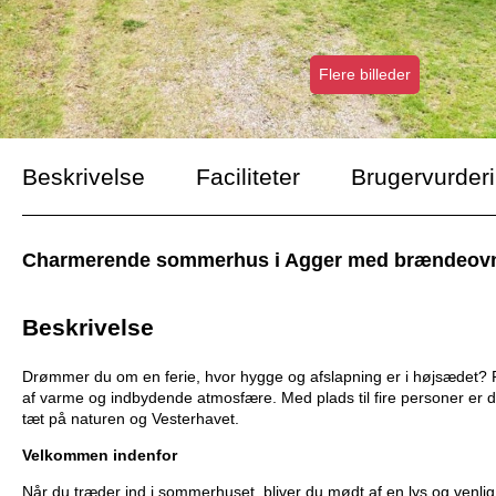
Flere billeder
Beskrivelse
Faciliteter
Brugervurder
Charmerende sommerhus i Agger med brændeovn, t
Beskrivelse
Drømmer du om en ferie, hvor hygge og afslapning er i højsædet?
af varme og indbydende atmosfære. Med plads til fire personer er det 
tæt på naturen og Vesterhavet.
Velkommen indenfor
Når du træder ind i sommerhuset, bliver du mødt af en lys og venlig