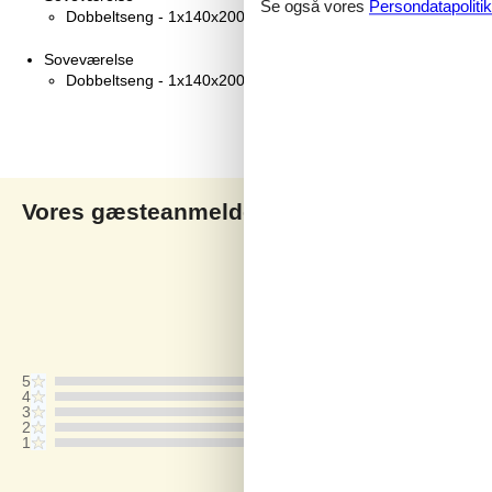
Se også vores
Persondatapolitik
Dobbeltseng - 1x140x200
Soveværelse
Dobbeltseng - 1x140x200
Vores gæsteanmeldelser
V
5,0
Baseret på
1
vurdering
Vurderet d. 02-05-2024
5
4
3
2
1
Kommentarer