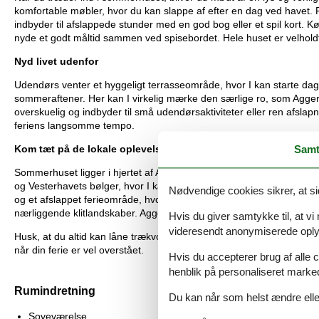
komfortable møbler, hvor du kan slappe af efter en dag ved havet.
indbyder til afslappede stunder med en god bog eller et spil kort. 
nyde et godt måltid sammen ved spisebordet. Hele huset er velholdt o
Nyd livet udenfor
Udendørs venter et hyggeligt terrasseområde, hvor I kan starte dage
sommeraftener. Her kan I virkelig mærke den særlige ro, som Agger ti
overskuelig og indbyder til små udendørsaktiviteter eller ren afslap
feriens langsomme tempo.
Samt
Kom tæt på de lokale oplevelser
Sommerhuset ligger i hjertet af Agger, en lille kystby omgivet af Na
og Vesterhavets bølger, hvor I kan tage en frisk dukkert eller gå l
Nødvendige cookies sikrer, at si
og et afslappet ferieområde, hvor naturen er i centrum. For de aktive
nærliggende klitlandskaber. Agger er et ideelt sted for dem, der øns
Hvis du giver samtykke til, at vi
videresendt anonymiserede oplys
Husk, at du altid kan låne trækvogne, barnestole og barnesenge hos
når din ferie er vel overstået.
Hvis du accepterer brug af alle c
henblik på personaliseret marke
Rumindretning
Du kan når som helst ændre eller
Soveværelse