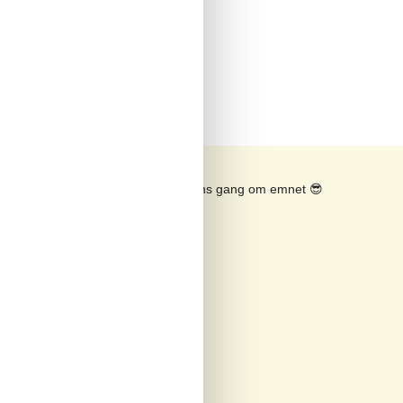
Se solens gang om emnet
😎