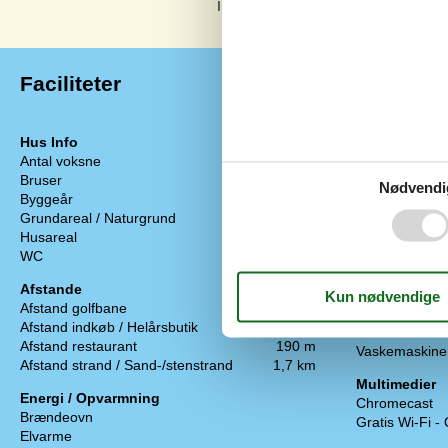
Ingen vurderinger har kommentarer.
Faciliteter
Hus Info
Hårde hvidev
Antal voksne
4
Elkedel
Bruser
Emhætte
Nødvendi
Byggeår
2001
Kaffemaskine
Grundareal / Naturgrund
1200 m²
Komfur
Husareal
68 m²
Køleskab med 
WC
Mikroovn
Opvaskemask
Afstande
Strygebræt
Afstand golfbane
11,3 km
Strygejern
Afstand indkøb / Helårsbutik
1,5 km
Tørretumbler
Afstand restaurant
190 m
Vaskemaskine
Afstand strand / Sand-/stenstrand
1,7 km
Multimedier
Energi / Opvarmning
Chromecast
Brændeovn
Gratis Wi-Fi -
Elvarme