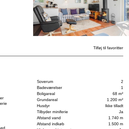
Tilføj til favoritter
Soverum
2
Badeværelser
1
Boligareal
68 m²
er
Grundareal
1.200 m²
erie
Husdyr
Ikke tilladt
Tilbyder miniferie
Ja
Afstand vand
1.740 m
Afstand indkøb
1.500 m
med