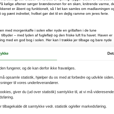
 På kølige aftener sørger brændeovnen for en skøn, knitrende varme, d
Køkkenet er åbent og funktionelt, så I let kan samles om madlavningen o
g pænt indrettet, hvilket gør det til en dejlig ramme om jeres ferie.
n med morgenkaffe i solen eller nyde en grillaften i de lune
lbyder – med lyden af fuglefløjt og den friske luft fra havet. Haven er
ning med en god bog i solen. Her kan I trække jer tilbage og bare nyde
ykke
Det
tionalpark Thy. Kun en kort gåtur fra huset finder I den smukke sandstr
ange ture langs kysten. Agger byder også på små caféer, en lokal købma
den fungerer, og de kan derfor ikke fravælges.
 er der gode muligheder for surfing i Krik Vig eller vandreture i de
ker at kombinere natur, ro og hyggelige oplevelser.
 må opsamle statistik, hjælper du os med at forbedre og udvikle siden. I
ninger til vores underleverandører.
 os i . Du kan hente dem direkte på bureauet og returnere dem til os i
ookies, giver du (ud over statistik) samtykke til, at vi må videresende
dsføring.
 tilbagekalde dit samtykke vedr. statistik og/eller markedsføring.