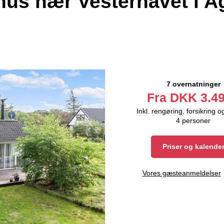
s nær Vesterhavet i A
7 overnatninger
Fra
DKK
3.49
Inkl. rengøring, forsikring o
4
personer
Priser og kalende
Vores gæsteanmeldelser