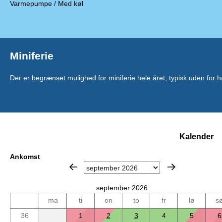
Varmepumpe / Med køl
Miniferie
Der er begrænset mulighed for miniferie hele året, typisk uden for
Kalender
Ankomst
september 2026
ma
ti
on
to
fr
lø
s
36
1
2
3
4
5
6