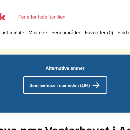
Ferie for hele familien
Last minute
Miniferie
Ferieområder
Favoritter (
0
)
Find 
Alternative emner
Sommerhuse i nærheden (164)