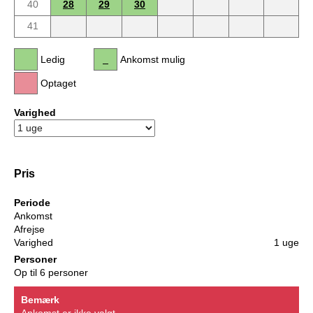
40
28
29
30
41
Ledig
Ankomst mulig
Optaget
Varighed
Pris
Periode
Ankomst
Afrejse
Varighed
1 uge
Personer
Op til 6 personer
Bemærk
Ankomst er ikke valgt.