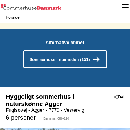
Forside
Alternative emner
Sommerhuse i nærheden (151)
Hyggeligt sommerhus i
Del
naturskønne Agger
Fuglsøvej
 - Agger
 - 7770
 - Vestervig
6 personer
Emne nr.:
089-190