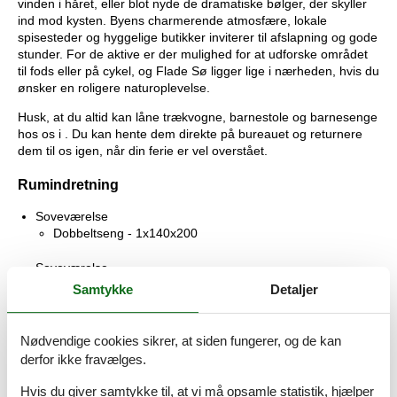
vinden i håret, eller blot nyde de dramatiske bølger, der skyller
ind mod kysten. Byens charmerende atmosfære, lokale
spisesteder og hyggelige butikker inviterer til afslapning og gode
stunder. For de aktive er der mulighed for at udforske området
til fods eller på cykel, og Flade Sø ligger lige i nærheden, hvis du
ønsker en roligere naturoplevelse.
Husk, at du altid kan låne trækvogne, barnestole og barnesenge
hos os i . Du kan hente dem direkte på bureauet og returnere
dem til os igen, når din ferie er vel overstået.
Rumindretning
Soveværelse
Dobbeltseng - 1x140x200
Soveværelse
Enkelt seng - 1x80x180
Samtykke
Detaljer
Enkelt seng - 1x80x180
Soveværelse
Nødvendige cookies sikrer, at siden fungerer, og de kan
Dobbeltseng - 1x180x200
derfor ikke fravælges.
Soveværelse
Hvis du giver samtykke til, at vi må opsamle statistik, hjælper