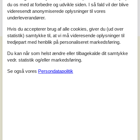
Enkelt seng - 1x80x180
du os med at forbedre og udvikle siden. I så fald vil der blive
Enkelt seng - 1x80x180
videresendt anonymiserede oplysninger til vores
underleverandører.
Hvis du accepterer brug af alle cookies, giver du (ud over
statistik) samtykke til, at vi må videresende oplysninger til
tredjepart med henblik på personaliseret markedsføring.
Vores gæsteanmeldelser
Vores gæsteanmeldelser
Du kan når som helst ændre eller tilbagekalde dit samtykke
4,0
vedr. statistik og/eller markedsføring.
Baseret på
2
vurderinger
Se også vores
Persondatapolitik
Sidste vurdering fra d. 26-07-2026
5
(0)
4
(2)
3
(0)
2
(0)
1
(0)
Kommentarer
Ingen vurderinger har kommentarer.