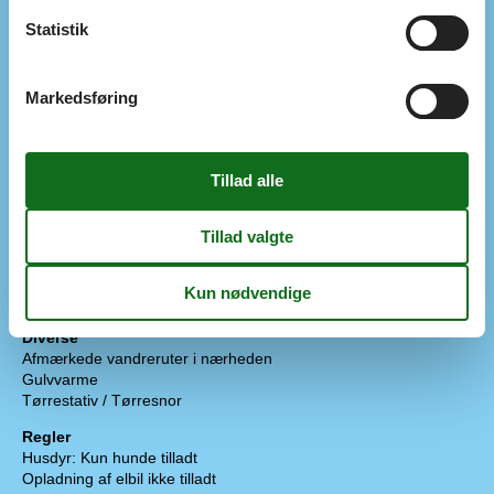
Statistik
Ekstra
Barnestol
Børnevenlig
Golfferie
Markedsføring
Vandrevenlig
Udenfor
Grill
Gasgrill
Gynge
Havemøbler
Liggestole
2
Parkering på grunden
Shelter
Terrasse
Diverse
Afmærkede vandreruter i nærheden
Gulvvarme
Tørrestativ / Tørresnor
Regler
Husdyr: Kun hunde tilladt
Opladning af elbil ikke tilladt