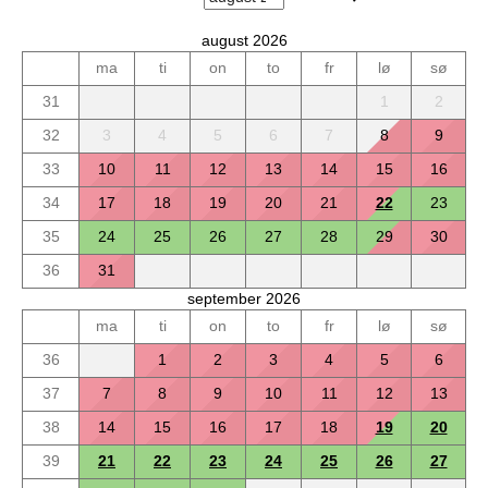
august 2026
ma
ti
on
to
fr
lø
sø
31
1
2
32
3
4
5
6
7
8
9
33
10
11
12
13
14
15
16
34
17
18
19
20
21
22
23
35
24
25
26
27
28
29
30
36
31
september 2026
ma
ti
on
to
fr
lø
sø
36
1
2
3
4
5
6
37
7
8
9
10
11
12
13
38
14
15
16
17
18
19
20
39
21
22
23
24
25
26
27