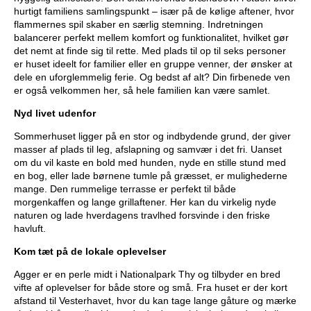
hurtigt familiens samlingspunkt – især på de kølige aftener, hvor
flammernes spil skaber en særlig stemning. Indretningen
balancerer perfekt mellem komfort og funktionalitet, hvilket gør
det nemt at finde sig til rette. Med plads til op til seks personer
er huset ideelt for familier eller en gruppe venner, der ønsker at
dele en uforglemmelig ferie. Og bedst af alt? Din firbenede ven
er også velkommen her, så hele familien kan være samlet.
Nyd livet udenfor
Sommerhuset ligger på en stor og indbydende grund, der giver
masser af plads til leg, afslapning og samvær i det fri. Uanset
om du vil kaste en bold med hunden, nyde en stille stund med
en bog, eller lade børnene tumle på græsset, er mulighederne
mange. Den rummelige terrasse er perfekt til både
morgenkaffen og lange grillaftener. Her kan du virkelig nyde
naturen og lade hverdagens travlhed forsvinde i den friske
havluft.
Kom tæt på de lokale oplevelser
Agger er en perle midt i Nationalpark Thy og tilbyder en bred
vifte af oplevelser for både store og små. Fra huset er der kort
afstand til Vesterhavet, hvor du kan tage lange gåture og mærke