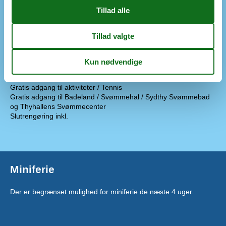
Tørrestativ / Tørresnor
Regler
Husdyr ikke tilladt
Opladning af elbil tilladt / Lader til elbil forefindes (Type 2 stik,
inklusiv kabel)
Rygning ikke tilladt
Pris inklusiv
Gratis adgang til aktiviteter / Tennis
Gratis adgang til Badeland / Svømmehal / Sydthy Svømmebad
og Thyhallens Svømmecenter
Slutrengøring inkl.
Miniferie
Der er begrænset mulighed for miniferie de næste 4 uger.