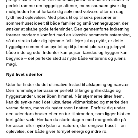
perfekt ramme om hyggelige aftener, mens saunaen giver dig
muligheden for at forkæle dig selv med velvære efter en dag
fyldt med oplevelser. Med plads til op til seks personer er
sommerhuset ideelt til både familier og små vennegrupper, der
ønsker at skabe gode ferieminder. Den gennemførte indretning
forener moderne komfort med en klassisk sommerhusstemning,
så du straks føler dig hjemme. Vil i fejre jul og nytår, er dette
hyggelige sommerhus pyntet op til jul med juletræ og julepynt,
både inde og ude. Indenfor kan pejsen tændes og hyggen kan
begynde – det perfekte sted at nyde både vinterens og julens
magi.
Nyd livet udenfor
Udenfor finder du det ultimative fristed til afslapning og nærvær.
Den rummelige terrasse er perfekt til lange grillmiddage og
hyggestunder under åben himmel. Når stjernerne titter frem,
kan du synke ned i det luksuriøse vildmarksbad og mærke den
varme damp, mens du nyder roen i natten. Forfrisk dig under
den udendørs bruser efter en tur til stranden, som ligger blot en
kort gåtur væk. Her kan du starte dagen med morgenkaffe på
terrassen eller nyde lyden af naturen, der omgiver huset – en
oplevelse, der både giver fornyet energi og indre ro.