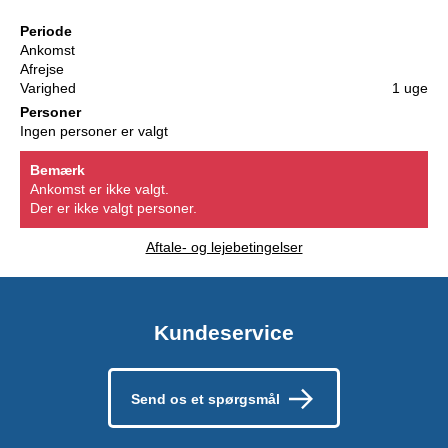
Periode
Ankomst
Afrejse
Varighed
1 uge
Personer
Ingen personer er valgt
Bemærk
Ankomst er ikke valgt.
Der er ikke valgt personer.
Aftale- og lejebetingelser
Kundeservice
Send os et spørgsmål