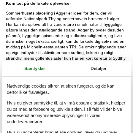
Kom tæt på de lokale oplevelser
Sommerhusets placering i Agger er ideel for dem, der vil
udforske Nationalpark Thy og Vesterhavets brusende bølger.
Her kan du opleve alt fra vandreture i smuk natur til hyggelige
gåture langs den nærliggende strand. Agger by byder desuden
på små, hyggelige spisesteder og indkøbsmuligheder, og hvis
du ønsker noget ekstra særligt, kan du forkæle dig selv med en
middag på Michelin-restauranten TRI. De omkringliggende søer
og vige indbyder til aktiviteter som surfing, fiskeri og roligt
strandliv, mens golfentusiaster kun har en kort køretur til Sydthy
Golfklub.
Samtykke
Detaljer
Husk, at du altid GRATIS kan låne trækvogne, barnestole og
barnesenge hos os i . Du kan hente dem direkte på bureauet og
returnere dem til os igen, når din ferie er vel overstået.
Nødvendige cookies sikrer, at siden fungerer, og de kan
derfor ikke fravælges.
Rumindretning
Hvis du giver samtykke til, at vi må opsamle statistik, hjælper
Soveværelse
du os med at forbedre og udvikle siden. I så fald vil der blive
Dobbeltseng - 1x180x200
videresendt anonymiserede oplysninger til vores
underleverandører.
Soveværelse
Dobbeltseng - 1x180x200
Hvis du accepterer brug af alle cookies, giver du (ud over