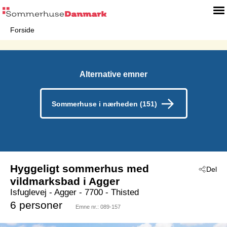
Forside
Alternative emner
Sommerhuse i nærheden (151)
Hyggeligt sommerhus med
Del
vildmarksbad i Agger
Isfuglevej
 - Agger
 - 7700
 - Thisted
6 personer
Emne nr.:
089-157