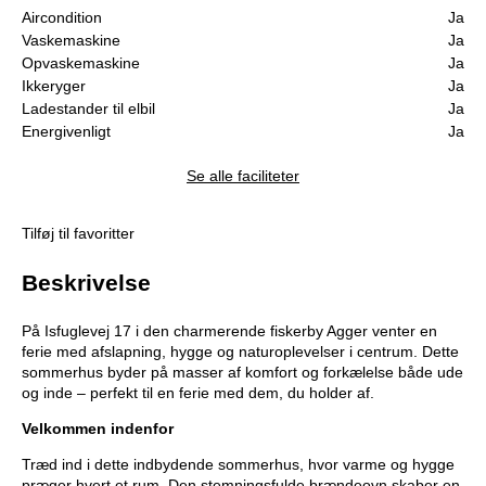
Aircondition
Ja
Vaskemaskine
Ja
Opvaskemaskine
Ja
Ikkeryger
Ja
Ladestander til elbil
Ja
Energivenligt
Ja
Se alle faciliteter
Tilføj til favoritter
Beskrivelse
På Isfuglevej 17 i den charmerende fiskerby Agger venter en
ferie med afslapning, hygge og naturoplevelser i centrum. Dette
sommerhus byder på masser af komfort og forkælelse både ude
og inde – perfekt til en ferie med dem, du holder af.
Velkommen indenfor
Træd ind i dette indbydende sommerhus, hvor varme og hygge
præger hvert et rum. Den stemningsfulde brændeovn skaber en