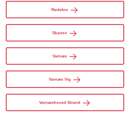
Rødekro
Skarrev
Varnæs
Varnæs Vig
Varnæshoved Strand