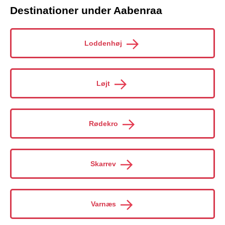
Destinationer under Aabenraa
Loddenhøj
Løjt
Rødekro
Skarrev
Varnæs