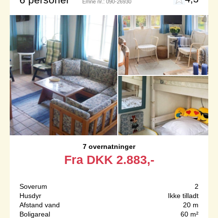
Emne nr.:
090-26930
7 overnatninger
Fra
DKK
2.883,-
Soverum
2
Husdyr
Ikke tilladt
Afstand vand
20 m
Boligareal
60 m²