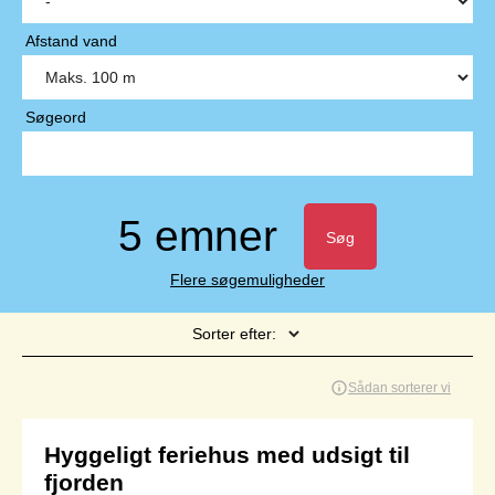
Afstand vand
Søgeord
5 emner
Søg
Flere søgemuligheder
Sorter efter:
Side 1 af 1
Sådan sorterer vi
Hyggeligt feriehus med udsigt til
fjorden