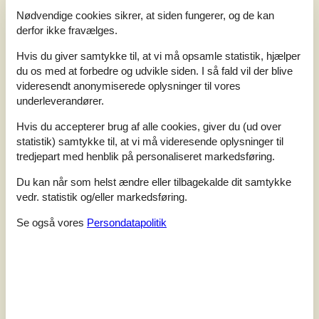
Nødvendige cookies sikrer, at siden fungerer, og de kan
derfor ikke fravælges.
Hvis du giver samtykke til, at vi må opsamle statistik, hjælper
du os med at forbedre og udvikle siden. I så fald vil der blive
videresendt anonymiserede oplysninger til vores
underleverandører.
Hvis du accepterer brug af alle cookies, giver du (ud over
statistik) samtykke til, at vi må videresende oplysninger til
tredjepart med henblik på personaliseret markedsføring.
7 overnatninger
Du kan når som helst ændre eller tilbagekalde dit samtykke
Fra
DKK
2.708,-
vedr. statistik og/eller markedsføring.
Se også vores
Persondatapolitik
Soverum
1
Husdyr
Ikke tilladt
Afstand vand
50 m
Boligareal
60 m²
Grundareal
200 m²
Internet
Ja