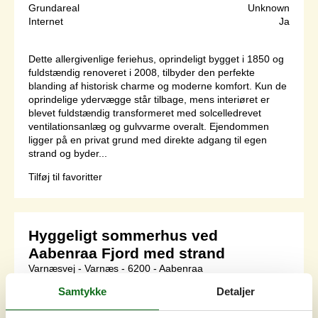
Grundareal
Unknown
Internet
Ja
Dette allergivenlige feriehus, oprindeligt bygget i 1850 og
fuldstændig renoveret i 2008, tilbyder den perfekte
blanding af historisk charme og moderne komfort. Kun de
oprindelige ydervægge står tilbage, mens interiøret er
blevet fuldstændig transformeret med solcelledrevet
ventilationsanlæg og gulvvarme overalt. Ejendommen
ligger på en privat grund med direkte adgang til egen
strand og byder...
Tilføj til favoritter
Hyggeligt sommerhus ved
Aabenraa Fjord med strand
Varnæsvej - Varnæs - 6200 - Aabenraa
4,0
4 personer
Emne nr.:
121-64-0801
Samtykke
Detaljer