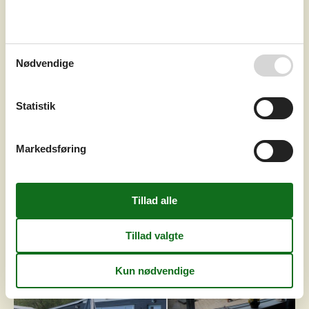
fantastisk udsigt over Aabenraa Fjord og det naturskønne
område. Foran huset ligger en børnevenlig badestrand,
og lige i nærheden kan man opleve den flotte
vandmølle.Indretning Sommerhuset egner sig til 4
personer. Ferieboligen er på 58 m² og er bygget i 1932. I
Nødvendige
2015 gennemgik ferieboligen en delvis renovering. Det er
ikke tilladt at medbringe h...
Tilføj til favoritter
Statistik
Markedsføring
Hyggeligt sommerhus med
havudsigt ved Varnæsvig
Varnæsvej - Varnæs - 6200 - Aabenraa
3,0
6 personer
Emne nr.:
121-64-0807