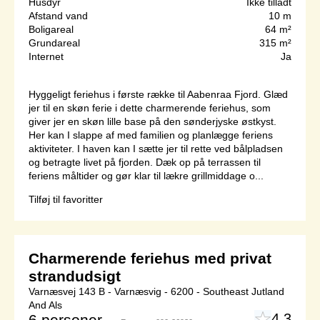
Husdyr
Ikke tilladt
Afstand vand
10 m
Boligareal
64 m²
Grundareal
315 m²
Internet
Ja
Hyggeligt feriehus i første række til Aabenraa Fjord. Glæd
jer til en skøn ferie i dette charmerende feriehus, som
giver jer en skøn lille base på den sønderjyske østkyst.
Her kan I slappe af med familien og planlægge feriens
aktiviteter. I haven kan I sætte jer til rette ved bålpladsen
og betragte livet på fjorden. Dæk op på terrassen til
feriens måltider og gør klar til lækre grillmiddage o...
Tilføj til favoritter
Charmerende feriehus med privat
strandudsigt
Varnæsvej 143 B - Varnæsvig - 6200 - Southeast Jutland
And Als
4,3
6 personer