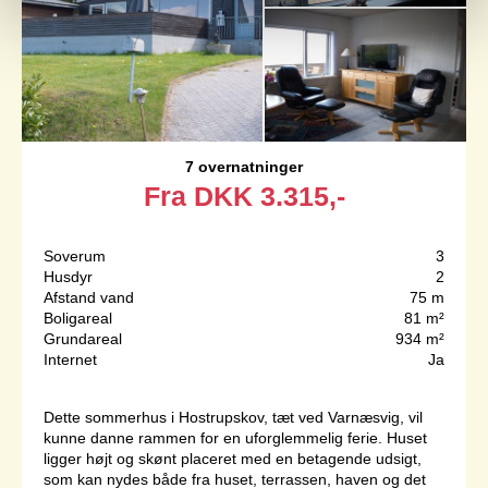
7 overnatninger
Fra
DKK
3.315,-
Soverum
3
Husdyr
2
Afstand vand
75 m
Boligareal
81 m²
Grundareal
934 m²
Internet
Ja
Dette sommerhus i Hostrupskov, tæt ved Varnæsvig, vil
kunne danne rammen for en uforglemmelig ferie. Huset
ligger højt og skønt placeret med en betagende udsigt,
som kan nydes både fra huset, terrassen, haven og det