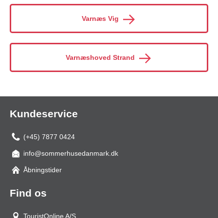
Varnæs Vig
Varnæshoved Strand
Kundeservice
(+45) 7877 0424
info@sommerhusedanmark.dk
Åbningstider
Find os
TouristOnline A/S