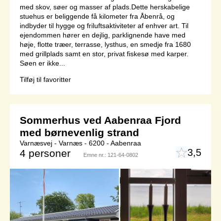
med skov, søer og masser af plads.Dette herskabelige
stuehus er beliggende få kilometer fra Åbenrå, og
indbyder til hygge og friluftsaktiviteter af enhver art. Til
ejendommen hører en dejlig, parklignende have med
høje, flotte træer, terrasse, lysthus, en smedje fra 1680
med grillplads samt en stor, privat fiskesø med karper.
Søen er ikke...
Tilføj til favoritter
Sommerhus ved Aabenraa Fjord
med børnevenlig strand
Varnæsvej - Varnæs - 6200 - Aabenraa
3,5
4 personer
Emne nr.:
121-64-0802