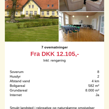
7 overnatninger
Fra
DKK
12.105,-
Inkl. rengøring
Soverum
8
Husdyr
2
Afstand vand
4 km
Boligareal
582 m²
Grundareal
8.000 m²
Internet
Ja
Smukt landsted i rekreative og naturskønne omgivelser