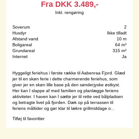
Fra
DKK
3.489,-
Inkl. rengøring
Soverum
2
Husdyr
Ikke tilladt
Afstand vand
10 m
Boligareal
64 m²
Grundareal
315 m²
Internet
Ja
Hyggeligt feriehus i første række til Aabenraa Fjord. Glæd
jer til en skøn ferie i dette charmerende feriehus, som
giver jer en skøn lille base på den sønderjyske østkyst.
Her kan I slappe af med familien og planlægge feriens
aktiviteter. I haven kan I sætte jer til rette ved bålpladsen
og betragte livet på fjorden. Dæk op på terrassen til
feriens måltider og gør klar til lækre grillmiddage o...
Tilføj til favoritter
Side 1 af 1