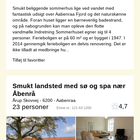
Smukt beliggende sommerhus lige ved vandet med
fantastisk udsigt over Aabenraa Fjord og det naturskønne
område. Foran huset ligger en børnevenlig badestrand,
og på nabogrunden kan man opleve den flotte
vandmølle.Indretning Sommerhuset egner sig til 4
personer. Ferieboligen er på 60 m² og er bygget i 1947. I
2014 gennemgik ferieboligen en delvis renovering. Det er
ikke tilladt at medbringe hu...
Tilføj til favoritter
Smukt landsted med sø og spa nær
Åbenrå
Årup Skovvej - 6200 - Aabenraa
4,7
23 personer
Emne nr.:
121-63-1200