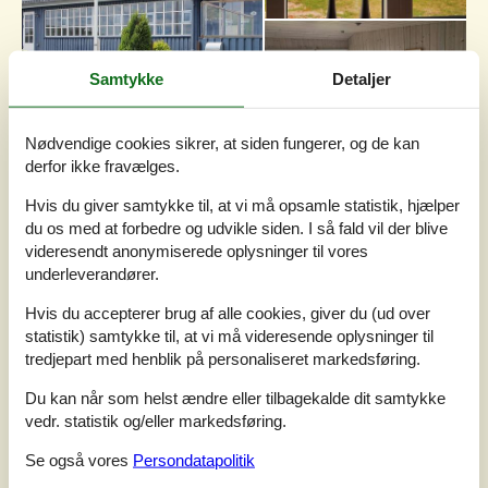
Samtykke
Detaljer
Nødvendige cookies sikrer, at siden fungerer, og de kan
derfor ikke fravælges.
7 overnatninger
Fra
DKK
3.198,-
Hvis du giver samtykke til, at vi må opsamle statistik, hjælper
du os med at forbedre og udvikle siden. I så fald vil der blive
videresendt anonymiserede oplysninger til vores
Soverum
2
underleverandører.
Husdyr
Ikke tilladt
Afstand vand
50 m
Hvis du accepterer brug af alle cookies, giver du (ud over
Boligareal
58 m²
statistik) samtykke til, at vi må videresende oplysninger til
Grundareal
200 m²
tredjepart med henblik på personaliseret markedsføring.
Internet
Ja
Du kan når som helst ændre eller tilbagekalde dit samtykke
vedr. statistik og/eller markedsføring.
Smukt beliggende sommerhus lige ved vandet med
fantastisk udsigt over Aabenraa Fjord og det naturskønne
Se også vores
Persondatapolitik
område. Foran huset ligger en børnevenlig badestrand,