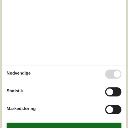
vennegrupper, der ønsker ro, nærhed til vandet og
hyggelige omgivelser. Sommer...
Tilføj til favoritter
Hyggeligt sommerhus tæt på
vandet i Aabenraa
Styrtom Bygade - Aabenraa Strand - 6200 - Aabenraa
3,5
6 personer
Emne nr.:
130-F08107
Nødvendige
Statistik
Markedsføring