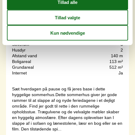
7 overnatninger
Fra
DKK
2.697,-
Soverum
3
Husdyr
2
Afstand vand
140 m
Boligareal
113 m²
Grundareal
512 m²
Internet
Ja
Sæt hverdagen på pause og få jeres base i dette
hyggelige sommerhus.Dette sommerhus giver jer gode
rammer til at slappe af og nyde feriedagene i et dejligt
område. Find jer godt til rette i den rummelige
opholdsstue. Trægulvene og de velvalgte møbler skaber
en hyggelig atmosfære. Efter dagens oplevelser kan I
slappe af i sofaen og lænestolene, læsr en bog eller se en
film. Den tilstødende spi...