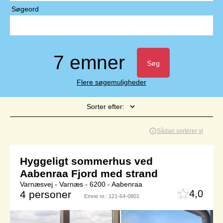
Søgeord
7 emner
Søg
Flere søgemuligheder
Sorter efter:
Side 1 af 1
Sådan sorterer vi
Hyggeligt sommerhus ved
Aabenraa Fjord med strand
Varnæsvej - Varnæs - 6200 - Aabenraa
4,0
4 personer
Emne nr.:
121-64-0801