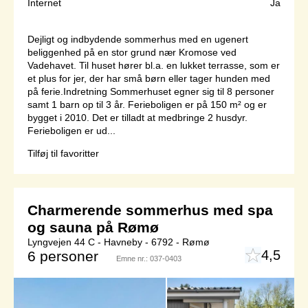
Internet
Ja
Dejligt og indbydende sommerhus med en ugenert
beliggenhed på en stor grund nær Kromose ved
Vadehavet. Til huset hører bl.a. en lukket terrasse, som er
et plus for jer, der har små børn eller tager hunden med
på ferie.Indretning Sommerhuset egner sig til 8 personer
samt 1 barn op til 3 år. Ferieboligen er på 150 m² og er
bygget i 2010. Det er tilladt at medbringe 2 husdyr.
Ferieboligen er ud...
Tilføj til favoritter
Charmerende sommerhus med spa
og sauna på Rømø
Lyngvejen 44 C - Havneby - 6792 - Rømø
4,5
6 personer
Emne nr.:
037-0403