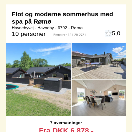
Flot og moderne sommerhus med
spa på Rømø
Havnebyvej - Havneby - 6792 - Rømø
5,0
10 personer
Emne nr.:
121-29-2731
7 overnatninger
Fra
DKK
6.878,-