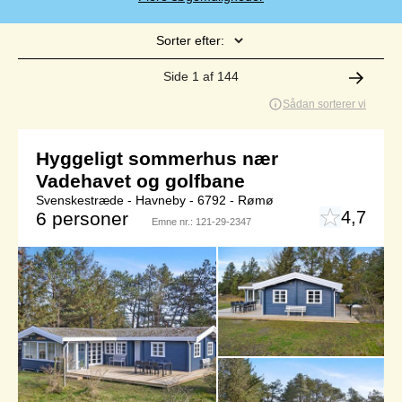
Sorter efter:
Side 1 af 144
Sådan sorterer vi
Hyggeligt sommerhus nær
Vadehavet og golfbane
Svenskestræde - Havneby - 6792 - Rømø
4,7
6 personer
Emne nr.:
121-29-2347