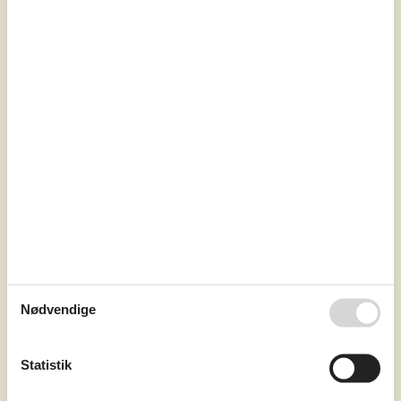
Godthåbsvej - Kongsmark - 6792 - Rømø
4,7
12 personer
Emne nr.:
121-29-2282
7 overnatninger
Nødvendige
Fra
DKK
7.161,-
Soverum
6
Statistik
Husdyr
3
Afstand vand
2.600 m