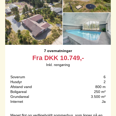
7 overnatninger
Fra
DKK
10.749,-
Inkl. rengøring
Soverum
6
Husdyr
2
Afstand vand
800 m
Boligareal
250 m²
Grundareal
3.500 m²
Internet
Ja
Meget flot og vedligeholdt sommerhus, som ligger på en