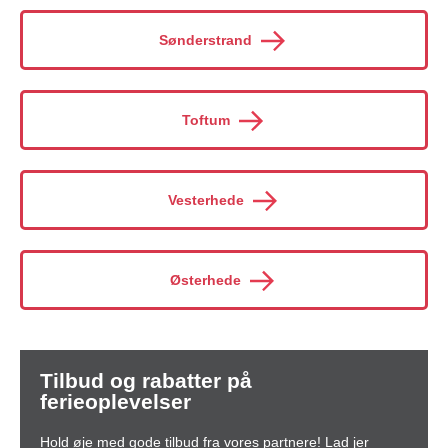
Sønderstrand
Toftum
Vesterhede
Østerhede
Tilbud og rabatter på
ferieoplevelser
Hold øje med gode tilbud fra vores partnere! Lad jer