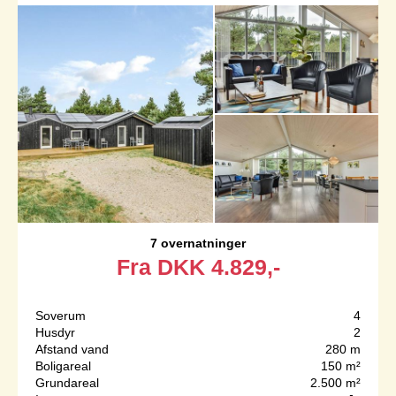
7 overnatninger
Fra
DKK
4.829,-
Soverum
4
Husdyr
2
Afstand vand
280 m
Boligareal
150 m²
Grundareal
2.500 m²