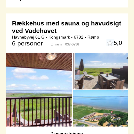
Rækkehus med sauna og havudsigt
ved Vadehavet
Havnebyvej 61 G - Kongsmark - 6792 - Rømø
5,0
6 personer
Emne nr.:
037-0236
7 overnatninger