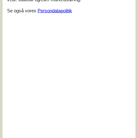
Vadehavet
Se også vores
Persondatapolitik
Nordre Havnevej - Havneby - 6792 - Rømø
4,3
6 personer
Emne nr.:
037-0245
7 overnatninger
Fra
DKK
4.680,-
Inkl. rengøring, forsikring og forbrug
6
personer