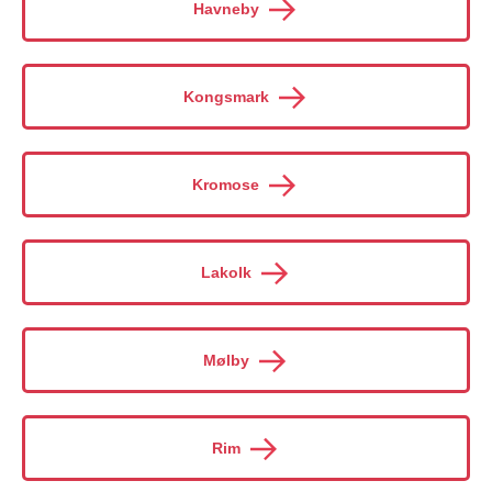
Havneby
Kongsmark
Kromose
Lakolk
Mølby
Rim