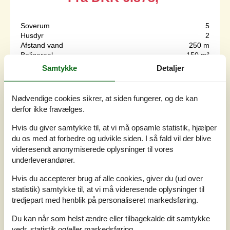
Soverum
5
Husdyr
2
Afstand vand
250 m
Boligareal
150 m²
Grundareal
1.200 m²
Samtykke
Detaljer
Internet
Ja
Nødvendige cookies sikrer, at siden fungerer, og de kan
Et flot sommerhus til 10 personer med 5 gode
derfor ikke fravælges.
soveværelser og stort disponibelt rum, hvor man kan finde
poolbord, bordtennis og arkadespil mm. Fra den dejlige
Hvis du giver samtykke til, at vi må opsamle statistik, hjælper
opholdsstue er der direkte adgang til terrassen, hvor der
du os med at forbedre og udvikle siden. I så fald vil der blive
er god plads til hygge samt et vildmarksbad til ren
videresendt anonymiserede oplysninger til vores
afslapning.Indretning Sommerhuset egner sig til 10
underleverandører.
personer samt 1 barn op til 3 år. Ferieboligen er på 150
m² og er bygget i...
Hvis du accepterer brug af alle cookies, giver du (ud over
Tilføj til favoritter
statistik) samtykke til, at vi må videresende oplysninger til
tredjepart med henblik på personaliseret markedsføring.
Du kan når som helst ændre eller tilbagekalde dit samtykke
Ferielejlighed med udsigt over
vedr. statistik og/eller markedsføring.