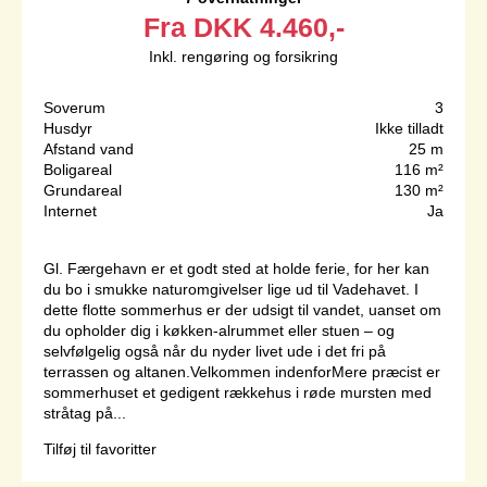
Fra
DKK
4.460,-
Inkl. rengøring og forsikring
Soverum
3
Husdyr
Ikke tilladt
Afstand vand
25 m
Boligareal
116 m²
Grundareal
130 m²
Internet
Ja
Gl. Færgehavn er et godt sted at holde ferie, for her kan
du bo i smukke naturomgivelser lige ud til Vadehavet. I
dette flotte sommerhus er der udsigt til vandet, uanset om
du opholder dig i køkken-alrummet eller stuen – og
selvfølgelig også når du nyder livet ude i det fri på
terrassen og altanen.Velkommen indenforMere præcist er
sommerhuset et gedigent rækkehus i røde mursten med
stråtag på...
Tilføj til favoritter