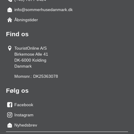
info@sommerhusedanmark.dk
Åbningstider
Find os
TouristOnline A/S
Birkemose Alle 41
DK-6000
Kolding
Danmark
Momsnr.:
DK25363078
Følg os
Facebook
os
Instagram
på
os
Nyhedsbrev
facebook
på