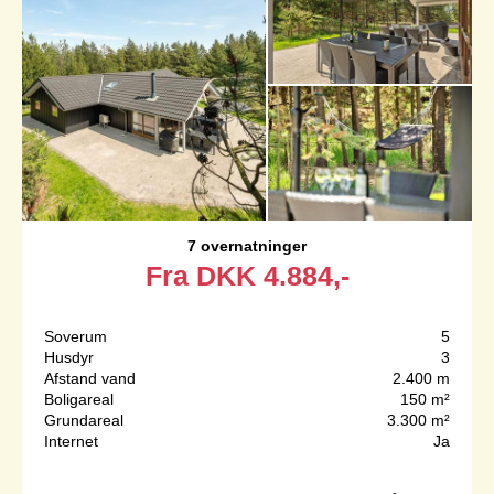
7 overnatninger
Fra
DKK
4.884,-
Soverum
5
Husdyr
3
Afstand vand
2.400 m
Boligareal
150 m²
Grundareal
3.300 m²
Internet
Ja