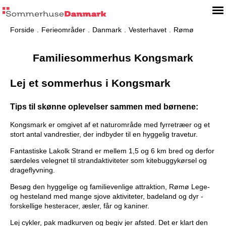
Forside
Ferieområder
Danmark
Vesterhavet
Rømø
Familiesommerhus Kongsmark
Lej et sommerhus i Kongsmark
Tips til skønne oplevelser sammen med børnene:
Kongsmark er omgivet af et naturområde med fyrretræer og et
stort antal vandrestier, der indbyder til en hyggelig travetur.
Fantastiske Lakolk Strand er mellem 1,5 og 6 km bred og derfor
særdeles velegnet til strandaktiviteter som kitebuggykørsel og
drageflyvning.
Besøg den hyggelige og familievenlige attraktion, Rømø Lege-
og hesteland med mange sjove aktiviteter, badeland og dyr -
forskellige hesteracer, æsler, får og kaniner.
Lej cykler, pak madkurven og begiv jer afsted. Det er klart den