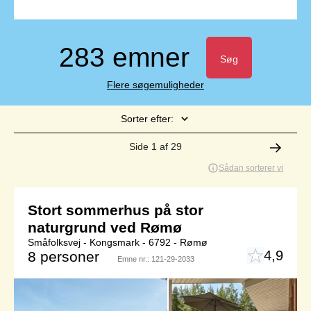
283 emner
Søg
Flere søgemuligheder
Sorter efter:
Side 1 af 29
Sådan sorterer vi
Stort sommerhus på stor
naturgrund ved Rømø
Småfolksvej - Kongsmark - 6792 - Rømø
4,9
8 personer
Emne nr.:
121-29-2033