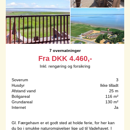
7 overnatninger
Fra
DKK
4.460,-
Inkl. rengøring og forsikring
Soverum
3
Husdyr
Ikke tilladt
Afstand vand
25 m
Boligareal
116 m²
Grundareal
130 m²
Internet
Ja
Gl. Færgehavn er et godt sted at holde ferie, for her kan
du bo i smukke naturomgivelser lige ud til Vadehavet. I