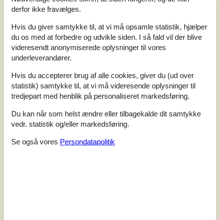
derfor ikke fravælges.
Hvis du giver samtykke til, at vi må opsamle statistik, hjælper
du os med at forbedre og udvikle siden. I så fald vil der blive
videresendt anonymiserede oplysninger til vores
7 overnatninger
underleverandører.
Fra
DKK
7.161,-
Hvis du accepterer brug af alle cookies, giver du (ud over
statistik) samtykke til, at vi må videresende oplysninger til
tredjepart med henblik på personaliseret markedsføring.
Soverum
6
Husdyr
3
Du kan når som helst ændre eller tilbagekalde dit samtykke
Afstand vand
2.600 m
vedr. statistik og/eller markedsføring.
Boligareal
216 m²
Grundareal
2.500 m²
Se også vores
Persondatapolitik
Internet
Ja
Pragtfuldt sommerhus med stråtag beliggende på en
meget stor grund - midt i det pragtfulde hedeområde.
Huset er særdeles rummeligt og velindrettet og derfor
velegnet til flere familier.Der er installeret
energibesparende luft til luft varmepumpe i stuen og
energibesparende luft til vand varmepumpe til