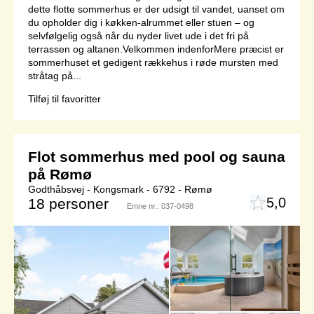
dette flotte sommerhus er der udsigt til vandet, uanset om
du opholder dig i køkken-alrummet eller stuen – og
selvfølgelig også når du nyder livet ude i det fri på
terrassen og altanen.Velkommen indenforMere præcist er
sommerhuset et gedigent rækkehus i røde mursten med
stråtag på...
Tilføj til favoritter
Flot sommerhus med pool og sauna
på Rømø
Godthåbsvej - Kongsmark - 6792 - Rømø
5,0
18 personer
Emne nr.:
037-0498