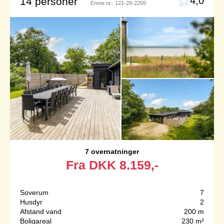
4,0
14 personer
Emne nr.:
121-29-2259
7 overnatninger
Fra
DKK
8.159,-
Soverum
7
Husdyr
2
Afstand vand
200 m
Boligareal
230 m²