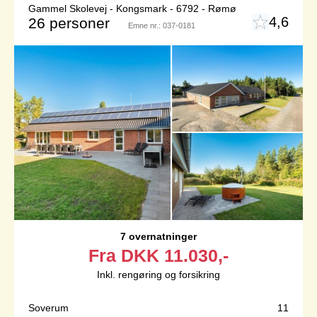
Gammel Skolevej - Kongsmark - 6792 - Rømø
4,6
26 personer
Emne nr.:
037-0181
7 overnatninger
Fra
DKK
11.030,-
Inkl. rengøring og forsikring
Soverum
11