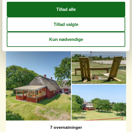
Charmerende sommerhus med spa
og havudsigt
Havnebyvej - Kongsmark - 6792 - Rømø
4,5
10 personer
Emne nr.:
121-29-2187
7 overnatninger