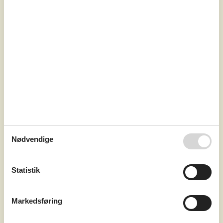
7 overnatninger
Fra
DKK
11.730,-
Soverum
6
Husdyr
2
Afstand vand
100 m
Boligareal
365 m²
Grundareal
8.400 m²
Internet
Ja
Dejligt og rummeligt luksussommerhus beliggende på en
Nødvendige
meget stor grund lige ud til Vadehavet med fantastisk
panorama-udsigt over vandet fra såvel hus som grund.
På terrassen findes der en skøn udendørs spa med
standvand og en svømmespa med svømmetræner - også
Statistik
herfra kan udsigten over vandet nydes. Ferieboligen er på
365 m², er i 2 plan, og er bygget i 1675. I 2019
gennemgik ferieboligen en to...
Markedsføring
Tilføj til favoritter