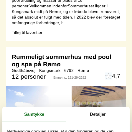
pool afdeling og masser af plads til 18
personer.Velkommen indenforSommerhuset ligger i
Kongsmark midt på Rømø, og er løbede blevet renoveret,
så det absolut er fulgt med tiden. I 2022 blev der foretaget
omfangsrige forbedringer, h...
Tilføj til favoritter
Rummeligt sommerhus med pool
og spa på Rømø
Godthåbsvej - Kongsmark - 6792 - Rømø
4,7
12 personer
Emne nr.:
121-29-2282
Samtykke
Detaljer
Nødvendige cookies sikrer, at siden fungerer, og de kan