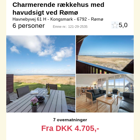
Charmerende rækkehus med
havudsigt ved Rømø
Havnebyvej 61 H - Kongsmark - 6792 - Rømø
5,0
6 personer
Emne nr.:
121-29-2535
7 overnatninger
Fra
DKK
4.705,-