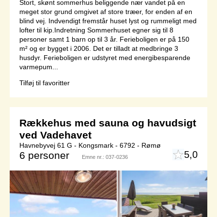
Stort, skønt sommerhus beliggende nær vandet på en
meget stor grund omgivet af store træer, for enden af en
blind vej. Indvendigt fremstår huset lyst og rummeligt med
lofter til kip.Indretning Sommerhuset egner sig til 8
personer samt 1 barn op til 3 år. Ferieboligen er på 150
m² og er bygget i 2006. Det er tilladt at medbringe 3
husdyr. Ferieboligen er udstyret med energibesparende
varmepum...
Tilføj til favoritter
Rækkehus med sauna og havudsigt
ved Vadehavet
Havnebyvej 61 G - Kongsmark - 6792 - Rømø
5,0
6 personer
Emne nr.:
037-0236