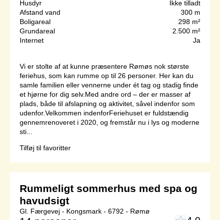
Husdyr
Ikke tilladt
Afstand vand
300 m
Boligareal
298 m²
Grundareal
2.500 m²
Internet
Ja
Vi er stolte af at kunne præsentere Rømøs nok største
feriehus, som kan rumme op til 26 personer. Her kan du
samle familien eller vennerne under ét tag og stadig finde
et hjørne for dig selv.Med andre ord – der er masser af
plads, både til afslapning og aktivitet, såvel indenfor som
udenfor.Velkommen indenforFeriehuset er fuldstændig
gennemrenoveret i 2020, og fremstår nu i lys og moderne
sti...
Tilføj til favoritter
Rummeligt sommerhus med spa og
havudsigt
Gl. Færgevej - Kongsmark - 6792 - Rømø