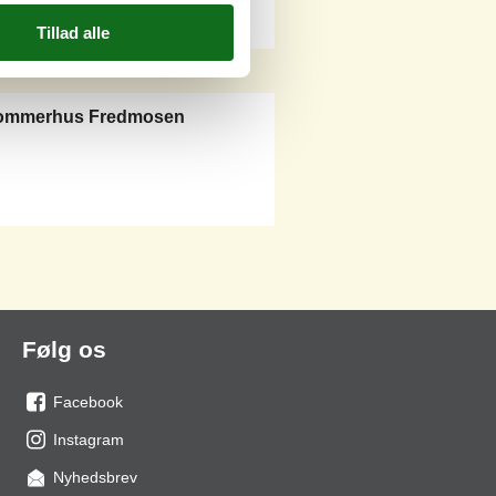
sommerhus Fredmosen
Følg os
Facebook
os
Instagram
på
os
Nyhedsbrev
facebook
på