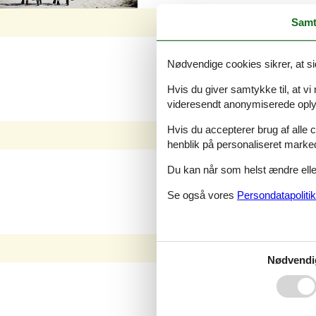
Samt
Familiesommerhus Snøde
Nødvendige cookies sikrer, at si
Hvis du giver samtykke til, at vi
videresendt anonymiserede oplys
Hvis du accepterer brug af alle c
henblik på personaliseret marke
Familiesommerhus Stoense
Du kan når som helst ændre eller
Se også vores
Persondatapolitik
Nødvendi
Familiesommerhus Hov