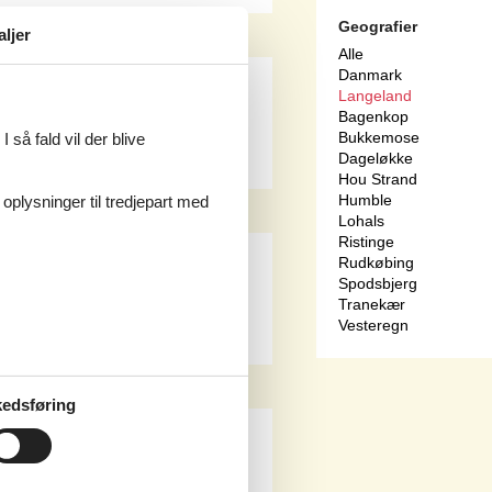
Geografier
aljer
Alle
Danmark
sommerhus Lohals
Langeland
Bagenkop
Bukkemose
 så fald vil der blive
Dageløkke
Hou Strand
Humble
 oplysninger til tredjepart med
Lohals
Ristinge
sommerhus Hou Strand
Rudkøbing
Spodsbjerg
Tranekær
Vesteregn
edsføring
ommerhus Ristinge