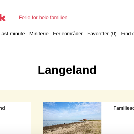
Ferie for hele familien
Last minute
Miniferie
Ferieområder
Favoritter (
0
)
Find 
Langeland
nd
Familie