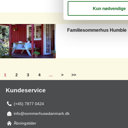
Familiesommerhus Humble
1
2
3
4
...
>
>>
Kundeservice
(+45) 7877 0424
info@sommerhusedanmark.dk
Åbningstider