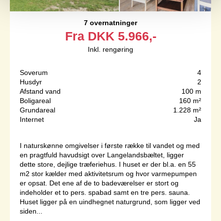
7 overnatninger
Fra
DKK
5.966,-
Inkl. rengøring
Soverum
4
Husdyr
2
Afstand vand
100 m
Boligareal
160 m²
Grundareal
1.228 m²
Internet
Ja
I naturskønne omgivelser i første række til vandet og med
en pragtfuld havudsigt over Langelandsbæltet, ligger
dette store, dejlige træferiehus. I huset er der bl.a. en 55
m2 stor kælder med aktivitetsrum og hvor varmepumpen
er opsat. Det ene af de to badeværelser er stort og
indeholder et to pers. spabad samt en tre pers. sauna.
Huset ligger på en uindhegnet naturgrund, som ligger ved
siden...