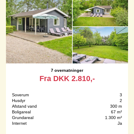
7 overnatninger
Fra
DKK
2.810,-
Soverum
3
Husdyr
2
Afstand vand
300 m
Boligareal
67 m²
Grundareal
1.300 m²
Internet
Ja