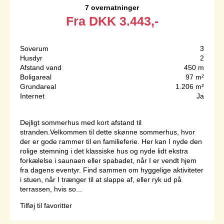
7 overnatninger
Fra
DKK
3.443,-
Soverum
3
Husdyr
2
Afstand vand
450 m
Boligareal
97 m²
Grundareal
1.206 m²
Internet
Ja
Dejligt sommerhus med kort afstand til
stranden.Velkommen til dette skønne sommerhus, hvor
der er gode rammer til en familieferie. Her kan I nyde den
rolige stemning i det klassiske hus og nyde lidt ekstra
forkælelse i saunaen eller spabadet, når I er vendt hjem
fra dagens eventyr. Find sammen om hyggelige aktiviteter
i stuen, når I trænger til at slappe af, eller ryk ud på
terrassen, hvis so...
Tilføj til favoritter