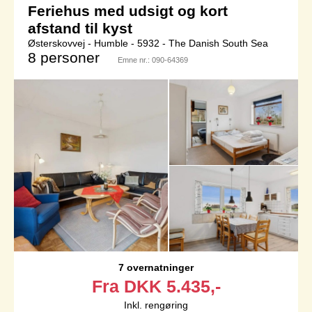
Feriehus med udsigt og kort
afstand til kyst
Østerskovvej - Humble - 5932 - The Danish South Sea
8 personer
Emne nr.:
090-64369
7 overnatninger
Fra
DKK
5.435,-
Inkl. rengøring