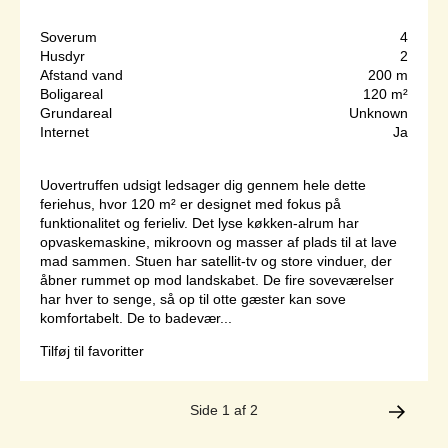
Soverum
4
Husdyr
2
Afstand vand
200 m
Boligareal
120 m²
Grundareal
Unknown
Internet
Ja
Uovertruffen udsigt ledsager dig gennem hele dette
feriehus, hvor 120 m² er designet med fokus på
funktionalitet og ferieliv. Det lyse køkken-alrum har
opvaskemaskine, mikroovn og masser af plads til at lave
mad sammen. Stuen har satellit-tv og store vinduer, der
åbner rummet op mod landskabet. De fire soveværelser
har hver to senge, så op til otte gæster kan sove
komfortabelt. De to badevær...
Tilføj til favoritter
Side 1 af 2