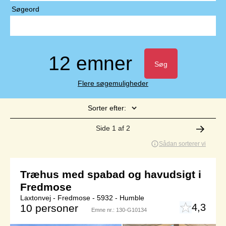
Søgeord
12 emner
Søg
Flere søgemuligheder
Sorter efter:
Side 1 af 2
Sådan sorterer vi
Træhus med spabad og havudsigt i
Fredmose
Laxtonvej - Fredmose - 5932 - Humble
4,3
10 personer
Emne nr.:
130-G10134