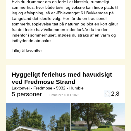
Hvis du drømmer om en ferie i et klassisk, rummeligt
sommerhus, hvor både børn og voksne kan finde plads til
leg og afslapning, så er Æblevænget 6 i Bukkemose på
Langeland det ideelle valg. Her får du en traditionel
sommerhusoplevelse tæt på naturen og blot en kort gåtur
fra det friske hav.Velkommen indenforNår du træder
indenfor i sommerhuset, mødes du straks af en varm og
indbydende atmosfæ...
Tilføj til favoritter
Hyggeligt feriehus med havudsigt
ved Fredmose Strand
Laxtonvej - Fredmose - 5932 - Humble
2,8
5 personer
Emne nr.:
160-E1073