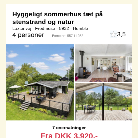
Hyggeligt sommerhus tæt på
stenstrand og natur
Laxtonvej - Fredmose - 5932 - Humble
3,5
4 personer
Emne nr.:
557-LL252
7 overnatninger
Fra
DKK
3.920,-