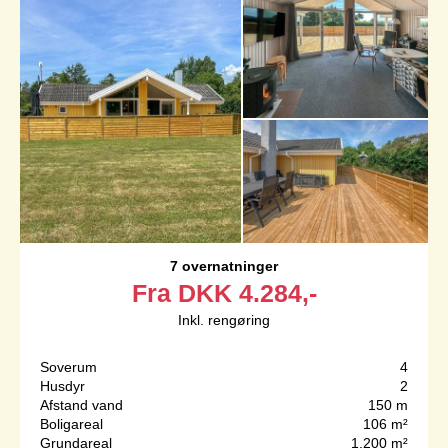
7 overnatninger
Fra
DKK
4.284,-
Inkl. rengøring
Soverum
4
Husdyr
2
Afstand vand
150 m
Boligareal
106 m²
Grundareal
1.200 m²