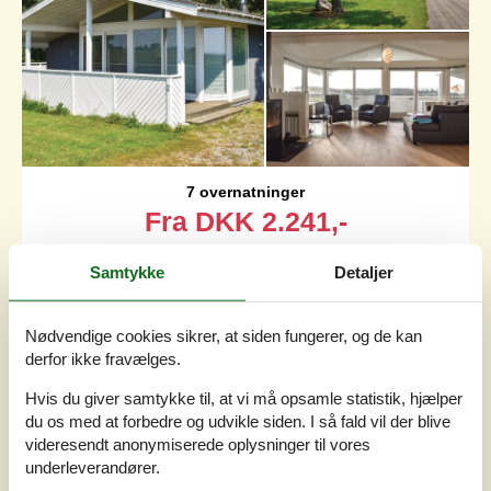
7 overnatninger
Fra
DKK
2.241,-
Samtykke
Detaljer
Soverum
3
Husdyr
Ikke tilladt
Afstand vand
300 m
Nødvendige cookies sikrer, at siden fungerer, og de kan
Boligareal
73 m²
derfor ikke fravælges.
Grundareal
1.205 m²
Internet
Ja
Hvis du giver samtykke til, at vi må opsamle statistik, hjælper
du os med at forbedre og udvikle siden. I så fald vil der blive
Sydfyn og Langeland er nogle af Danmarks smukkeste
videresendt anonymiserede oplysninger til vores
oaser. Oplev en anderledes verden af øer, holme, skove,
underleverandører.
meterhøje levende hegn, fynske haver, idylliske