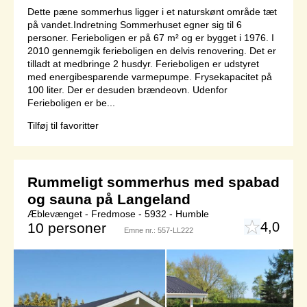
Dette pæne sommerhus ligger i et naturskønt område tæt
på vandet.Indretning Sommerhuset egner sig til 6
personer. Ferieboligen er på 67 m² og er bygget i 1976. I
2010 gennemgik ferieboligen en delvis renovering. Det er
tilladt at medbringe 2 husdyr. Ferieboligen er udstyret
med energibesparende varmepumpe. Frysekapacitet på
100 liter. Der er desuden brændeovn. Udenfor
Ferieboligen er be...
Tilføj til favoritter
Rummeligt sommerhus med spabad
og sauna på Langeland
Æblevænget - Fredmose - 5932 - Humble
4,0
10 personer
Emne nr.:
557-LL222