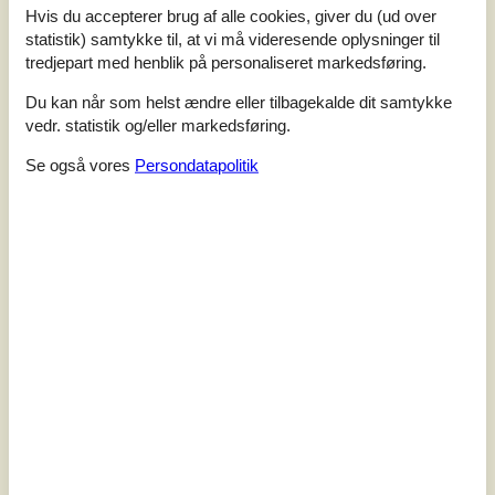
landsbyer, duftende frugtplantager, skipper- og
Hvis du accepterer brug af alle cookies, giver du (ud over
søfartsbyer, slotte og herregårde. Prøv f.eks.
statistik) samtykke til, at vi må videresende oplysninger til
veteranfærgen, som sejler fra Svendborg til skipperbyen
tredjepart med henblik på personaliseret markedsføring.
Troense og til Valdemars Slot på Tåsinge. På slottet
findes Danmarks Legetøjsmuseum, Jagt...
Du kan når som helst ændre eller tilbagekalde dit samtykke
vedr. statistik og/eller markedsføring.
Tilføj til favoritter
Se også vores
Persondatapolitik
Hyggeligt træhus med wellness og
havudsigt
Laxtonvej - Fredmose - 5932 - Humble
4,5
8 personer
Emne nr.:
130-G11263