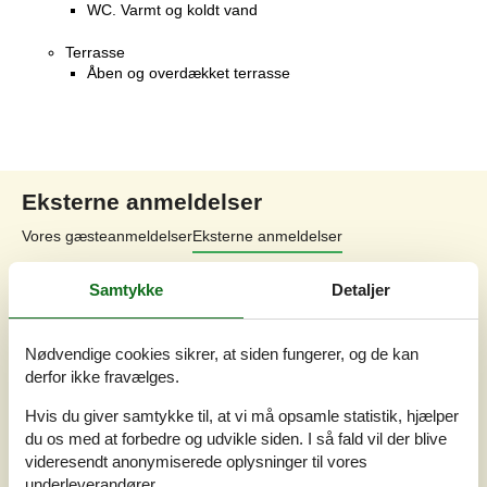
WC. Varmt og koldt vand
Terrasse
Åben og overdækket terrasse
Eksterne anmeldelser
Vores gæsteanmeldelser
Eksterne anmeldelser
4,5
Samtykke
Detaljer
Nødvendige cookies sikrer, at siden fungerer, og de kan
2 eksterne anmeldelser
derfor ikke fravælges.
Hvis du giver samtykke til, at vi må opsamle statistik, hjælper
4,0
august 2025
du os med at forbedre og udvikle siden. I så fald vil der blive
Tjek ind:
3
Rengøring:
4
Komfort:
5
videresendt anonymiserede oplysninger til vores
Faciliteter:
5
Beliggenhed:
5
Værdi for pengene:
5
underleverandører.