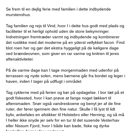
Se frem til en dejlig ferie med familien i dette indbydende
murstenshus.
Tag familien og rejs til Vind, hvor I i dette hus godt med plads og
faciliteter til et herligt ophold uden de store bekymringer.
Indretningen fremtræder varmt og indbydende og kombinerer
det rustikke med det moderne på en yderst vellykket facon. Find
blot roen her og gør det ekstra hyggeligt på de køligere dage
ved brændeovnen, som giver en rar varme og knitren til jeres
aftenaktiviteter.
På de varme dage kan I tage morgenmaden med udenfor på
terrassen og nyde solen, mens børnene går fra bordet og leger i
haven, inden I tager på udflugt i området.
Tag cyklerne med på ferien og kør på opdagelse. I bor tæt på et
godt fiskested, hvor I kan prøve at fange noget lækkert til
aftensmaden. Snør også vandreskoene og benyt jer af de fine
ruter, der fører igennem den fine natur. Skulle I få lyst til lidt
byliv, anbefales en afstikker til Holstebro eller Herning, og så må
I heller ikke snyde jer selv for en tur til det susende Vesterhav
eller Nissum Fjord, hvor I både kan bade, fiske og dyrke