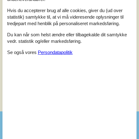
Generel:
At check-in, I had great difficulty finding the key, it took around
Hvis du accepterer brug af alle cookies, giver du (ud over
30 minutes, at night and in the rain. The instructions said it was
statistik) samtykke til, at vi må videresende oplysninger til
in the key box next to the door, but the key box was actually on
tredjepart med henblik på personaliseret markedsføring.
the garden gate. If this detail had been indicated in the
instructions, it would have been much easier. Moreover, I even
Du kan når som helst ændre eller tilbagekalde dit samtykke
asked the online service. Another issue is that the house is not
vedr. statistik og/eller markedsføring.
ventilated.
Se også vores
Persondatapolitik
5,0
juli 2025
Tjek ind:
4
Rengøring:
5
Komfort:
5
Faciliteter:
5
Beliggenhed:
4
Værdi for pengene:
5
Se nabo emner
Se solens gang om emnet
😎
Faciliteter