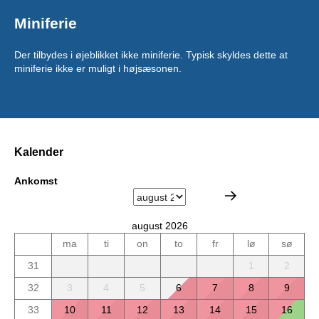
Miniferie
Der tilbydes i øjeblikket ikke miniferie. Typisk skyldes dette at
miniferie ikke er muligt i højsæsonen.
Kalender
Ankomst
august 2026
ma
ti
on
to
fr
lø
sø
31
1
2
32
3
4
5
6
7
8
9
33
10
11
12
13
14
15
16