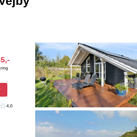
Vejby
5,-
kring
r
4,0