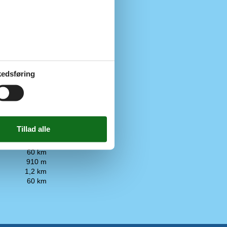
de
edsføring
ATM)
10 km
90 m
910 m
4 km
1,2 km
60 km
910 m
1,2 km
60 km