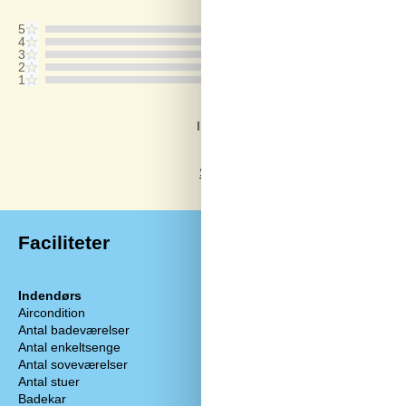
5
4
3
2
1
Kommentarer
Ingen vurderinger har kommentarer.
Se 3 eksterne anmeldelser i stedet.
Faciliteter
Indendørs
Køkken
Aircondition
Elkedel
Antal badeværelser
1
Fryser
Antal enkeltsenge
2
Gængse køkken
Antal soveværelser
2
Kaffemaskine
Antal stuer
1
Kapacitet fryser
Badekar
Krydderier