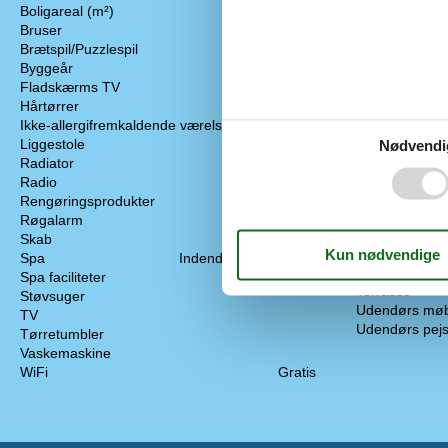
Boligareal (m²)
75
Køkken
Bruser
Køkken komfu
Brætspil/Puzzlespil
Køkkenredska
Byggeår
2021
Køleskab
Fladskærms TV
Mikrobølgeov
Hårtørrer
Opvaskemask
Ikke-allergifremkaldende værelse
Ovn
Liggestole
Sandwich mak
Nødvendi
Radiator
Toaster
Radio
Vinglas
Rengøringsprodukter
Udendørs
Røgalarm
Grill
Skab
Have
Spa
Indendørs tilgængelig
Parkering
Spa faciliteter
Terrasse
Støvsuger
Udendørs møb
TV
Udendørs pejs 
Tørretumbler
Vaskemaskine
WiFi
Gratis