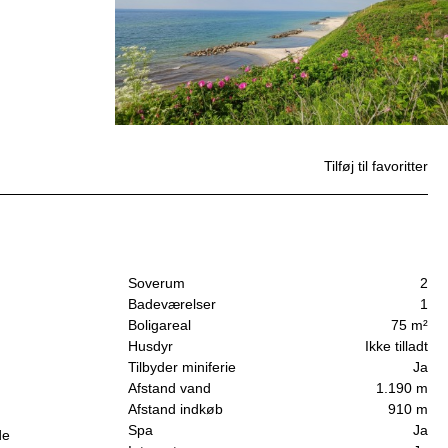
Tilføj til favoritter
Soverum
2
Badeværelser
1
Boligareal
75 m²
Husdyr
Ikke tilladt
Tilbyder miniferie
Ja
Afstand vand
1.190 m
Afstand indkøb
910 m
Spa
Ja
de