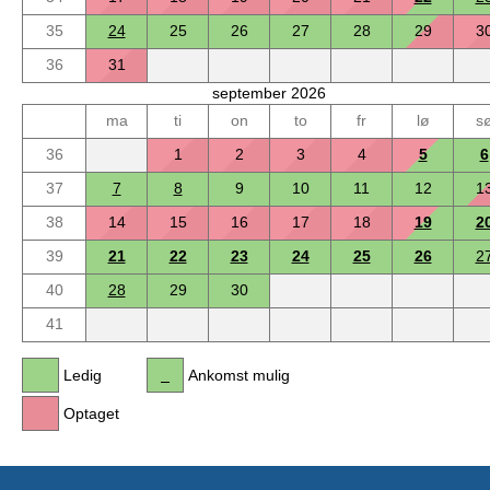
35
24
25
26
27
28
29
3
36
31
september 2026
ma
ti
on
to
fr
lø
s
36
1
2
3
4
5
6
37
7
8
9
10
11
12
1
38
14
15
16
17
18
19
2
39
21
22
23
24
25
26
2
40
28
29
30
41
Ledig
Ankomst mulig
Optaget