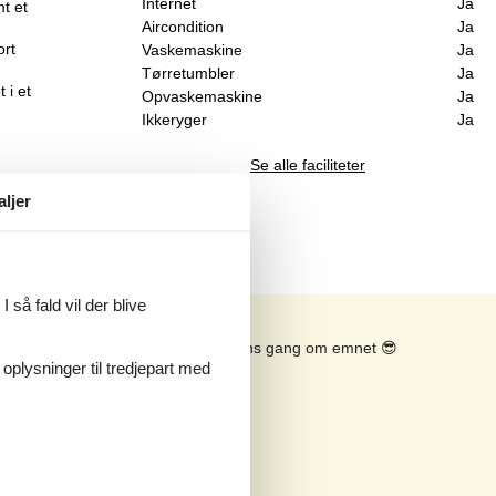
Internet
Ja
t et
Aircondition
Ja
ort
Vaskemaskine
Ja
Tørretumbler
Ja
 i et
Opvaskemaskine
Ja
Ikkeryger
Ja
Se alle faciliteter
aljer
 så fald vil der blive
Se solens gang om emnet
😎
 oplysninger til tredjepart med