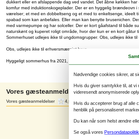
dukkert eller en afslappende dag ved vandet. Det åbne køkken har 
komfur med induktionskogeplader. Der er en hyggelig brændeovn i s
værelser; et med en dobbeltseng og et med to enkeltsenge, ideelt til 
spabad som kan anbefales. Eller man kan benytte brusenichen. De
med varmepumpe og har solceller. Der er kort gåafstand til både s
naturskønt og kuperet roligt område, hvor der kun er en kort gåtur 
Sommerhuset udlejes ikke til ungdomsgrupper. Obs, udlejes ikke ti
Obs, udlejes ikke til erhversmæssigt brug.
Samt
Hyggeligt sommerhus fra 2021, der er placeret på solrig naturgrund.
Nødvendige cookies sikrer, at si
Hvis du giver samtykke til, at vi
Vores gæsteanmeldelser
videresendt anonymiserede oplys
Vores gæsteanmeldelser
4,0
Eksterne anmeldelser
4,7
Hvis du accepterer brug af alle c
henblik på personaliseret marke
4,0
Baseret på
1
vurdering
Du kan når som helst ændre eller
Se også vores
Persondatapolitik
Vurderet d. 21-07-2024