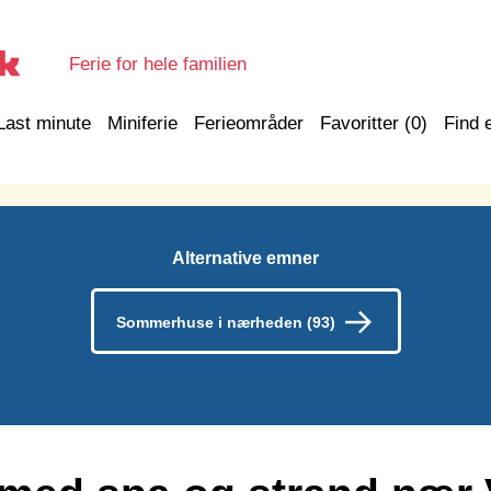
Ferie for hele familien
Last minute
Miniferie
Ferieområder
Favoritter (
0
)
Find 
Alternative emner
Sommerhuse i nærheden (93)