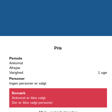
Pris
Periode
Ankomst
Afrejse
Varighed
1 uge
Personer
Ingen personer er valgt
Bemærk
Ankomst er ikke valgt.
Der er ikke valgt personer.