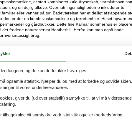
opvaskemaskine, et stort kombineret køle-/fryseskab, varmluftsovn sam
tuen, og en dejlig alkove. Overnatningsmulighederne inkluderer to
familier eller venner på tur. Badeværelset har et dejligt afslappende st
suden er der en kombi vaskemaskine og tørretumbler. Huset opvarmes
upermarkeder og gårdbutikker. Dette fine Kalmar sommerhus er placeret
til det fredede naturreservat Heatherhill. Herfra kan man også bade.
l erhversmæssigt brug.
ykke
Det
 Der er gåafstand til dejlig badestrand.
den fungerer, og de kan derfor ikke fravælges.
 må opsamle statistik, hjælper du os med at forbedre og udvikle siden. I
ninger til vores underleverandører.
Se nabo emner
ookies, giver du (ud over statistik) samtykke til, at vi må videresende
dsføring.
 tilbagekalde dit samtykke vedr. statistik og/eller markedsføring.