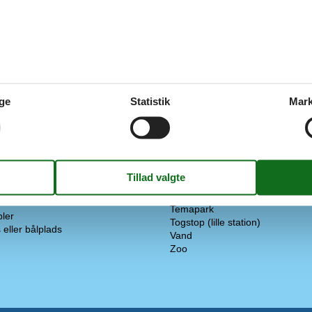
Strand
r
Induktion
Diverse
ber
Cykling
Huset har et romantisk udseen
n
Nærliggende Zoo
ine
Privat indgang
Udlejning kun til ferieudlejning
er
ge
Statistik
Mark
Vandreruter
Afstand
Automatiseret pengeautomat (
Busstoppested
Butikker
Restauranter
Privat parkeringsplads
Strand/hav/sø
Temapark
ler
Togstop (lille station)
eller bålplads
Vand
Zoo