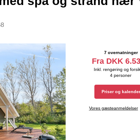
med spa og strand nær 
68
7 overnatninger
Fra
DKK
6.53
Inkl. rengøring og forsi
4
personer
Priser og kalende
Vores gæsteanmeldelser