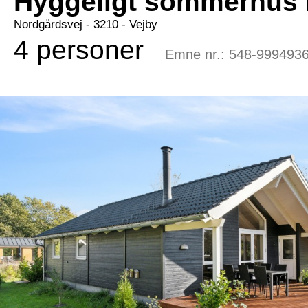
Hyggeligt sommerhus 
Nordgårdsvej
 - 3210
 - Vejby
4 personer
Emne nr.:
548-999493