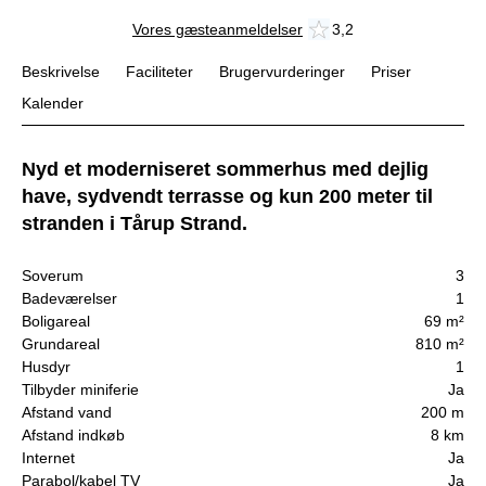
Vores gæsteanmeldelser
3,2
Beskrivelse
Faciliteter
Brugervurderinger
Priser
Kalender
Nyd et moderniseret sommerhus med dejlig
have, sydvendt terrasse og kun 200 meter til
stranden i Tårup Strand.
Soverum
3
Badeværelser
1
Boligareal
69 m²
Grundareal
810 m²
Husdyr
1
Tilbyder miniferie
Ja
Afstand vand
200 m
Afstand indkøb
8 km
Internet
Ja
Parabol/kabel TV
Ja