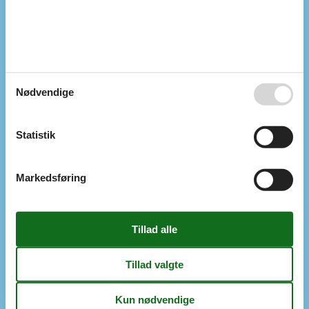
1-3 norske kanaler
1-3 svenske kanaler
Antal tv'er
1
Chromecast
1
Download
300
Smart-Tv
1
Trådløst internet
Nødvendige
Upload
300
Soveforhold
Antal soveværelser
3
Statistik
Dobbeltseng (antal sovepladser)
4
Enkeltseng (antal sovepladser)
2
Markedsføring
Toilet og bad
Antal badeværelser
1
Antal toiletter
1
Brusekabine
Gulvvarme
1
Udenfor
Anlagt have
Butik
8 km
Carport