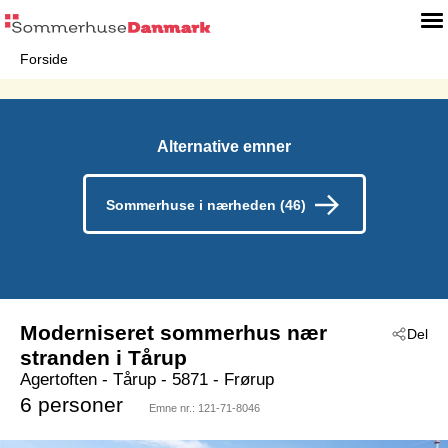
Forside
Alternative emner
Sommerhuse i nærheden (46)
Moderniseret sommerhus nær
Del
stranden i Tårup
Agertoften
 - Tårup
 - 5871
 - Frørup
6 personer
Emne nr.:
121-71-8046