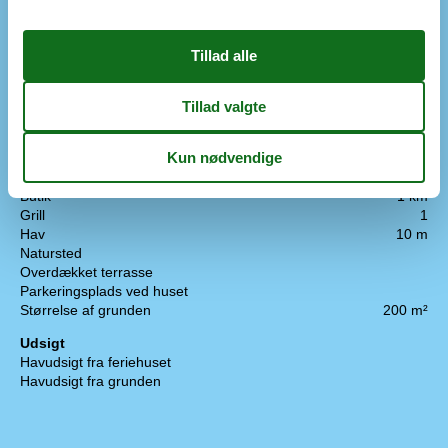
Madrasser (antal sovepladser)
2
Soveplads ikke i soveværelset
Toilet og bad
Antal badeværelser
1
Antal toiletter
1
Brusekabine
Gulvvarme
1
Udenfor
Butik
1 km
Grill
1
Hav
10 m
Natursted
Overdækket terrasse
Parkeringsplads ved huset
Størrelse af grunden
200 m²
Udsigt
Havudsigt fra feriehuset
Havudsigt fra grunden