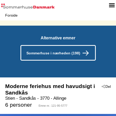
Forside
Alternative emner
Sommerhuse i nærheden (198)
Moderne feriehus med havudsigt i
Del
Sandkås
Stien
 - Sandkås
 - 3770
 - Allinge
6 personer
Emne nr.:
121-95-5777