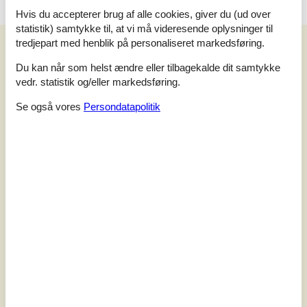
Hvis du accepterer brug af alle cookies, giver du (ud over
statistik) samtykke til, at vi må videresende oplysninger til
Vores gæsteanmeldelser
tredjepart med henblik på personaliseret markedsføring.
Vores gæsteanmeldelser
Eksterne anmeldelser
Du kan når som helst ændre eller tilbagekalde dit samtykke
vedr. statistik og/eller markedsføring.
5,0
Se også vores
Persondatapolitik
Baseret på
1
vurdering
Vurderet d. 07-09-2025
5
(1)
4
(0)
3
(0)
2
(0)
1
(0)
Kommentarer
1 vurdering har kommentar på dansk.
2
0
1
7
voksne
2025 august
børn
husdyr
overnat
Det bedste sommerhus vi har lejet