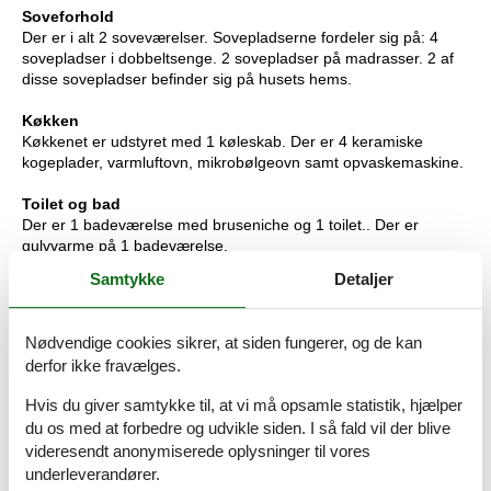
Soveforhold
Der er i alt 2 soveværelser. Sovepladserne fordeler sig på: 4
sovepladser i dobbeltsenge. 2 sovepladser på madrasser. 2 af
disse sovepladser befinder sig på husets hems.
Køkken
Køkkenet er udstyret med 1 køleskab. Der er 4 keramiske
kogeplader, varmluftovn, mikrobølgeovn samt opvaskemaskine.
Toilet og bad
Der er 1 badeværelse med bruseniche og 1 toilet.. Der er
gulvvarme på 1 badeværelse.
Samtykke
Detaljer
Multimedier
I ferieboligen er der 1 TV. Der er mindst 4 danske kanaler.
Mindst 4 tyske kanaler. Der er trådløst internet til rådighed.
Nødvendige cookies sikrer, at siden fungerer, og de kan
derfor ikke fravælges.
Værd at vide
Ingen udlejning til ungdomsgrupper, hvor alle er 15-25 år.
Hvis du giver samtykke til, at vi må opsamle statistik, hjælper
Rygning ikke tilladt. Ved overtrædelse af forbuddet opkræves et
du os med at forbedre og udvikle siden. I så fald vil der blive
gebyr på minimum DKK 3.000,-. Varmeudgifter samt brænde til
videresendt anonymiserede oplysninger til vores
brændeovnen er inkluderet i lejen.
underleverandører.