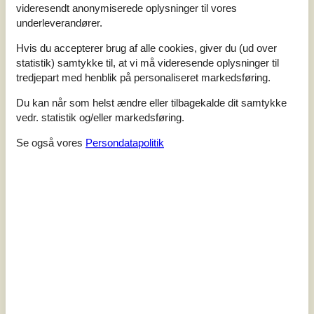
Vores gæsteanmeldelser
Eksterne anmeldelser
videresendt anonymiserede oplysninger til vores
underleverandører.
1,0
Baseret på
1
vurdering
Hvis du accepterer brug af alle cookies, giver du (ud over
statistik) samtykke til, at vi må videresende oplysninger til
tredjepart med henblik på personaliseret markedsføring.
Vurderet d. 24-07-2022
Du kan når som helst ændre eller tilbagekalde dit samtykke
5
(0)
vedr. statistik og/eller markedsføring.
4
(0)
3
(0)
2
(0)
Se også vores
Persondatapolitik
1
(1)
Kommentarer
1 vurdering har kommentar på dansk.
2
1
0
7
voksne
barn
husdyr
2022 juli
overnat
Møj beskidt og flere mangler
Se 2 eksterne anmeldelser i stedet.