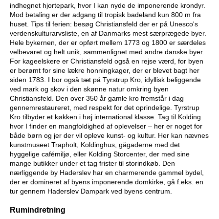
indhegnet hjortepark, hvor I kan nyde de imponerende krondyr.
Mod betaling er der adgang til tropisk badeland kun 800 m fra
huset. Tips til ferien: besøg Christiansfeld der er på Unesco's
verdenskulturarvsliste, en af Danmarks mest særprægede byer.
Hele bykernen, der er opført mellem 1773 og 1800 er særdeles
velbevaret og helt unik, sammenlignet med andre danske byer.
For kageelskere er Christiansfeld også en rejse værd, for byen
er berømt for sine lækre honningkager, der er blevet bagt her
siden 1783. I bor også tæt på Tyrstrup Kro, idyllisk beliggende
ved mark og skov i den skønne natur omkring byen
Christiansfeld. Den over 350 år gamle kro fremstår i dag
gennemrestaureret, med respekt for det oprindelige. Tyrstrup
Kro tilbyder et køkken i høj international klasse. Tag til Kolding
hvor I finder en mangfoldighed af oplevelser – her er noget for
både børn og jer der vil opleve kunst- og kultur. Her kan nævnes
kunstmuseet Trapholt, Koldinghus, gågaderne med det
hyggelige cafémiljø, eller Kolding Storcenter, der med sine
mange butikker under et tag frister til storindkøb. Den
nærliggende by Haderslev har en charmerende gammel bydel,
der er domineret af byens imponerende domkirke, gå f.eks. en
tur gennem Haderslev Dampark ved byens centrum.
Rumindretning