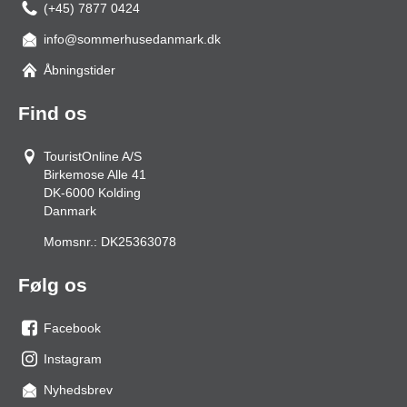
(+45) 7877 0424
info@sommerhusedanmark.dk
Åbningstider
Find os
TouristOnline A/S
Birkemose Alle 41
DK-6000
Kolding
Danmark
Momsnr.:
DK25363078
Følg os
Facebook
os
Instagram
på
os
Nyhedsbrev
facebook
på