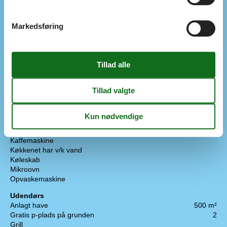
Indendørs
Brændeovn
Klimaanlæg
Markedsføring
Koncepter
Energispare hus
Kvalitetshavemøbler
Røgfrit hus
Tæt på havet
Udendørs ophold
Køkken
Elplader og miniovn
4 kogeplader
Emhætte
Fryser
30 l
Kaffemaskine
Køkkenet har v/k vand
Køleskab
Mikroovn
Opvaskemaskine
Udendørs
Anlagt have
500 m²
Gratis p-plads på grunden
2
Grill