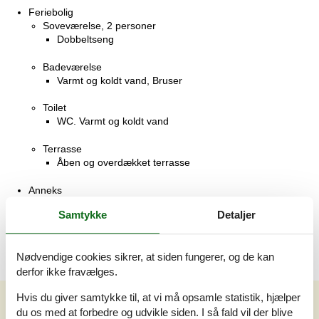
Feriebolig
Soveværelse, 2 personer
Dobbeltseng
Badeværelse
Varmt og koldt vand, Bruser
Toilet
WC. Varmt og koldt vand
Terrasse
Åben og overdækket terrasse
Anneks
Soveværelse, 6 m², 2 personer
Samtykke
Detaljer
Enkelt seng
Nødvendige cookies sikrer, at siden fungerer, og de kan
derfor ikke fravælges.
Hvis du giver samtykke til, at vi må opsamle statistik, hjælper
Vores gæsteanmeldelser
du os med at forbedre og udvikle siden. I så fald vil der blive