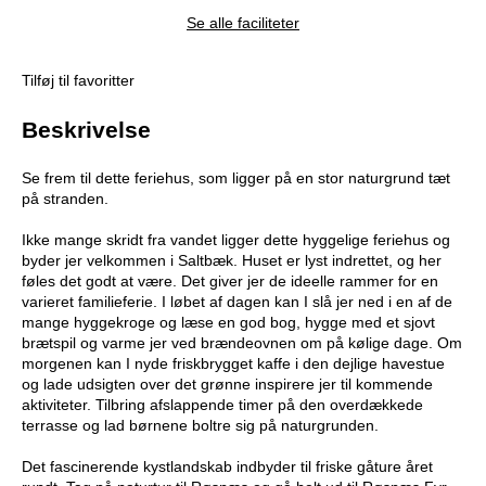
Se alle faciliteter
Tilføj til favoritter
Beskrivelse
Se frem til dette feriehus, som ligger på en stor naturgrund tæt
på stranden.
Ikke mange skridt fra vandet ligger dette hyggelige feriehus og
byder jer velkommen i Saltbæk. Huset er lyst indrettet, og her
føles det godt at være. Det giver jer de ideelle rammer for en
varieret familieferie. I løbet af dagen kan I slå jer ned i en af de
mange hyggekroge og læse en god bog, hygge med et sjovt
brætspil og varme jer ved brændeovnen om på kølige dage. Om
morgenen kan I nyde friskbrygget kaffe i den dejlige havestue
og lade udsigten over det grønne inspirere jer til kommende
aktiviteter. Tilbring afslappende timer på den overdækkede
terrasse og lad børnene boltre sig på naturgrunden.
Det fascinerende kystlandskab indbyder til friske gåture året