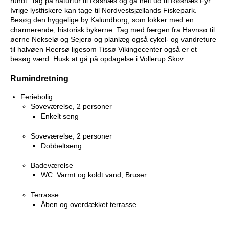
rundt. Tag på naturtur til Røsnæs og gå helt ud til Røsnæs Fyr.
Ivrige lystfiskere kan tage til Nordvestsjællands Fiskepark.
Besøg den hyggelige by Kalundborg, som lokker med en
charmerende, historisk bykerne. Tag med færgen fra Havnsø til
øerne Nekselø og Sejerø og planlæg også cykel- og vandreture
til halvøen Reersø ligesom Tissø Vikingecenter også er et
besøg værd. Husk at gå på opdagelse i Vollerup Skov.
Rumindretning
Feriebolig
Soveværelse, 2 personer
Enkelt seng
Soveværelse, 2 personer
Dobbeltseng
Badeværelse
WC. Varmt og koldt vand, Bruser
Terrasse
Åben og overdækket terrasse