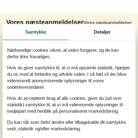
Vores gæsteanmeldelser
Vores gæsteanmeldelser
Samtykke
Detaljer
5,0
Baseret på
1
vurdering
Nødvendige cookies sikrer, at siden fungerer, og de kan
derfor ikke fravælges.
Vurderet d. 05-07-2026
Hvis du giver samtykke til, at vi må opsamle statistik, hjælper
5
(1)
du os med at forbedre og udvikle siden. I så fald vil der blive
4
(0)
3
(0)
videresendt anonymiserede oplysninger til vores
2
(0)
underleverandører.
1
(0)
Kommentarer
Hvis du accepterer brug af alle cookies, giver du (ud over
1 vurdering har kommentar på dansk.
statistik) samtykke til, at vi må videresende oplysninger til
tredjepart med henblik på personaliseret markedsføring.
2
0
0
14
voksne
børn
husdyr
2026 juni
overnatn
Du kan når som helst ændre eller tilbagekalde dit samtykke
Utroligt sødt hus. Smagfuldt indrettet med alt hvad man skal
vedr. statistik og/eller markedsføring.
bruge. Rigtig hyggeligt! Haven var stor og afskærmet med høje