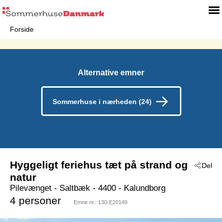
Forside
Alternative emner
Sommerhuse i nærheden (24)
Hyggeligt feriehus tæt på strand og
Del
natur
Pilevænget
 - Saltbæk
 - 4400
 - Kalundborg
4 personer
Emne nr.:
130-E20149