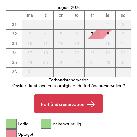
august 2026
ma
ti
on
to
fr
lø
sø
31
1
2
32
3
4
5
6
7
8
9
33
10
11
12
13
14
15
16
34
17
18
19
20
21
22
23
35
24
25
26
27
28
29
30
36
31
Forhåndsreservation
Ønsker du at lave en uforpligtigende forhåndsreservation?
Forhåndsreservation
Ledig
Ankomst mulig
Optaget