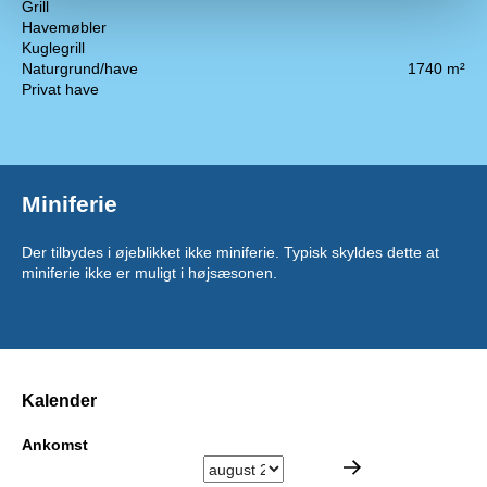
Grill
Havemøbler
Kuglegrill
Naturgrund/have
1740 m²
Privat have
Miniferie
Der tilbydes i øjeblikket ikke miniferie. Typisk skyldes dette at
miniferie ikke er muligt i højsæsonen.
Kalender
Ankomst