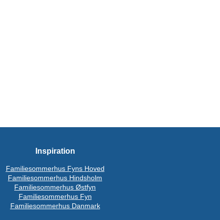
Inspiration
Familiesommerhus Fyns Hoved
Familiesommerhus Hindsholm
Familiesommerhus Østfyn
Familiesommerhus Fyn
Familiesommerhus Danmark