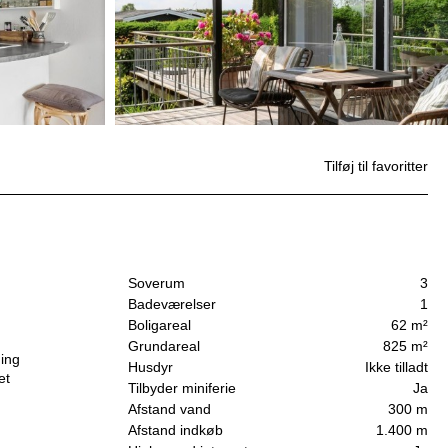
Tilføj til favoritter
Soverum
3
Badeværelser
1
Boligareal
62 m²
Grundareal
825 m²
ning
Husdyr
Ikke tilladt
et
Tilbyder miniferie
Ja
Afstand vand
300 m
Afstand indkøb
1.400 m