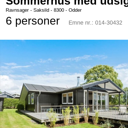
Sommerhus med udsigt
Ravnsager
 - Saksild
 - 8300
 - Odder
6 personer
Emne nr.:
014-30432