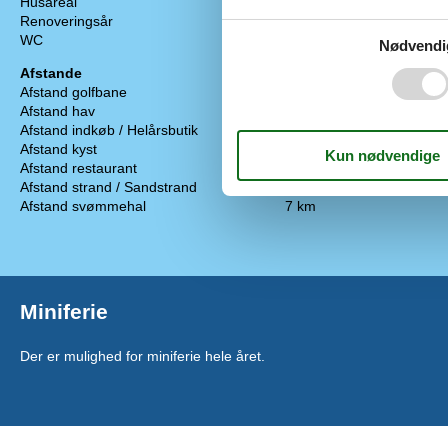
Husareal
62 m²
Elkedel
Renoveringsår
2010
Kaffemaskine
WC
Nødvendi
Kogeplader
Afstande
Køleskab med 
Afstand golfbane
12 km
Mikroovn
Afstand hav
300 m
Opvaskemask
Afstand indkøb / Helårsbutik
1,4 km
Ovn
Afstand kyst
300 m
Vaskemaskine
Afstand restaurant
300 m
Afstand strand / Sandstrand
300 m
Afstand svømmehal
7 km
Miniferie
Der er mulighed for miniferie hele året.