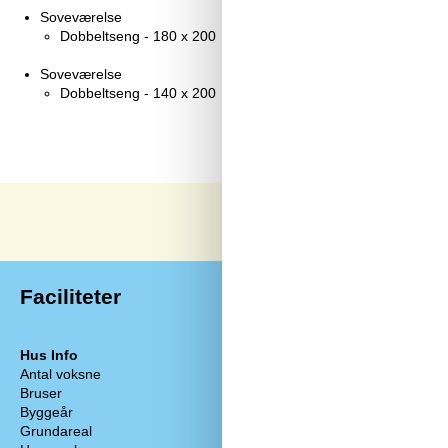
Soveværelse
Dobbeltseng - 180 x 200
Soveværelse
Dobbeltseng - 140 x 200
Faciliteter
Hus Info
Energi / Opv
Antal voksne
6
3 x Elvarme
Bruser
Brændeovn
Byggeår
1970
Varmepumpe /
Grundareal
825 m²
Hårde hvidev