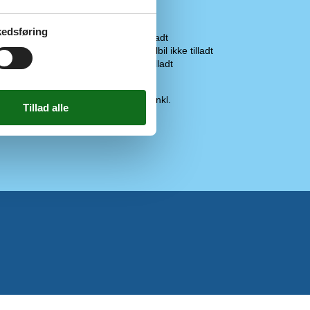
kanaler og TV2
Åbent køkken
Regler
Min. NRK1
edsføring
Husdyr ikke tilladt
• Min. SVT1
Opladning af elbil ikke tilladt
Rygning ikke tilladt
Min. ZDF, ARD
Pris inklusiv
Slutrengøring inkl.
Gasgrill
1