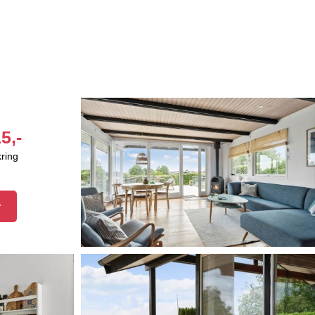
5,-
kring
r