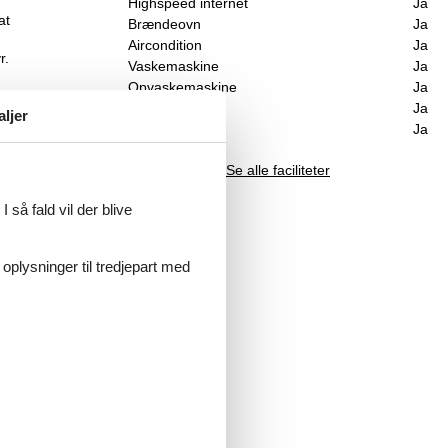
Highspeed internet
Ja
at
Brændeovn
Ja
Aircondition
Ja
r.
Vaskemaskine
Ja
Opvaskemaskine
Ja
Ikkeryger
Ja
aljer
n.
Energivenligt
Ja
n og
de
Se alle faciliteter
n.
 så fald vil der blive
 oplysninger til tredjepart med
,
okale