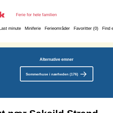
Ferie for hele familien
Last minute
Miniferie
Ferieområder
Favoritter (
0
)
Find 
Alternative emner
Sommerhuse i nærheden (176)