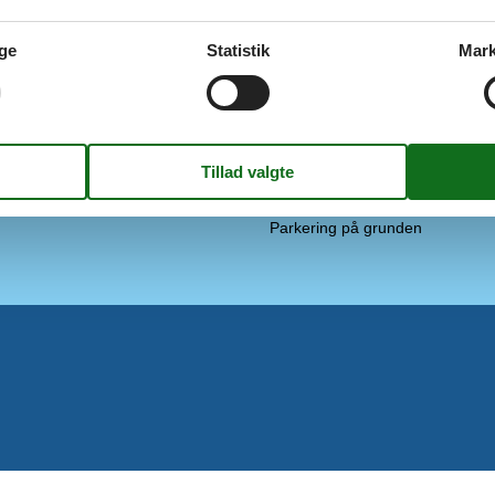
Dansk tv
Min. DR gratis 
Gratis Wi-Fi - Over 100 Mbit
Norsk TV
ge
Statistik
Mark
Svensk TV
frys
TV
Tysk TV
ine
Udenfor
2 x Terrasse / Åben terrasse
Grill
Parasol
Parkering på grunden