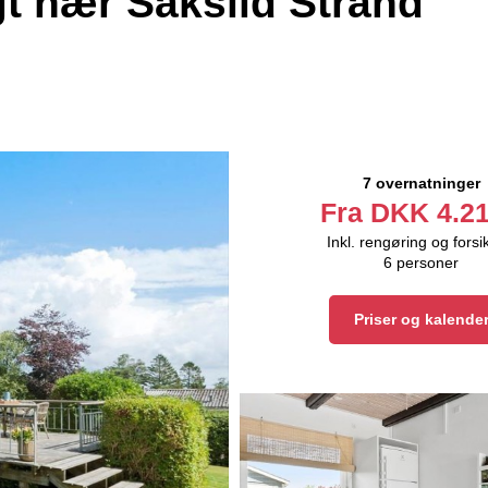
 nær Saksild Strand
7 overnatninger
Fra
DKK
4.21
Inkl. rengøring og forsi
6
personer
Priser og kalende