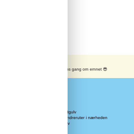
Se solens gang om emnet
😎
Diverse
5 x Træ-/parketgulv
 og
Afmærkede vandreruter i nærheden
s Chromecast
Flise-/klinkegulv
Gulvvarme