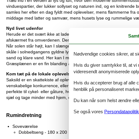
Træd ind i en verden af lys og luft, hvor den moderne sommerhusst
vinduespartier, der lukker sollyset og naturen ind, og en knitrende 
samles her efter en dag fyldt med oplevelser, mens flammerne fra 
middage med latter og samvær, mens husets lyse og rummelige værels
Nyd livet udenfor
Herude er det svært ikke at lade skuldrene falde helt ned. Huset ligg
Samt
afskærmet fra omverdenen. Den store terrasse er det perfekte ste
Når solen står højt, kan I slænge jer i havemøblerne eller nyde en læ
skåle i solnedgangens gyldne lys. Haven er som skabt til små event
Nødvendige cookies sikrer, at si
sand og klare vand. Her kan I mærke friheden, når I bygger sandslott
Græsplænen er en fin blanding af almindelig græsplæne og felter med 
Hvis du giver samtykke til, at vi
videresendt anonymiserede oplys
Kom tæt på de lokale oplevelser
Saksild er en skattekiste af oplevelser for hele familien. Besøg de
Hvis du accepterer brug af alle c
venskabelige konkurrence, eller lad jer forkæle med lækkerier på d
henblik på personaliseret marke
perfekte til cykel- eller gåture, hvor I kan udforske kystens charme 
sjæl og tage minder med hjem, der varer ved.
Du kan når som helst ændre eller
Se også vores
Persondatapolitik
Rumindretning
Soveværelse
Dobbeltseng - 180 x 200