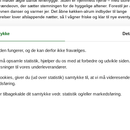
il møder ægte dansk feriehygge. Stuen er hjemmets hjerte – med store
brændeovn, der sætter stemningen for de hyggelige aftener. Forestil jer 
ovnen danser og varmer jer. Det åbne køkken-alrum indbyder til lange
er lover afslappende nætter, så I vågner friske og klar til nye eventy
er højt på grunden, så I kan nyde en vidunderlig udsigt og føle jer helt
ykke
Det
d at starte dagen med morgenkaffen i hånden og fuglesang i baggrunde
kker frokost al fresco, og når aftenen falder på, kan I tænde op i grille
yr og leg, mens stranden – blot en kort gåtur væk – lokker med sit blø
den fungerer, og de kan derfor ikke fravælges.
e, tager en dukkert eller blot nyder roen til lyden af bølgernes skvulpe
biodiversitet - "Vild med vilje"
 må opsamle statistik, hjælper du os med at forbedre og udvikle siden. I
ninger til vores underleverandører.
n historiske minigolfbane – Danmarks ældste – og sæt gang i den
ookies, giver du (ud over statistik) samtykke til, at vi må videresende
e hyggelige caféer i området. Området byder også på naturskønne stier
dsføring.
og nyde den friske havluft. Her bliver det let at komme helt tæt på den l
 tilbagekalde dit samtykke vedr. statistik og/eller markedsføring.