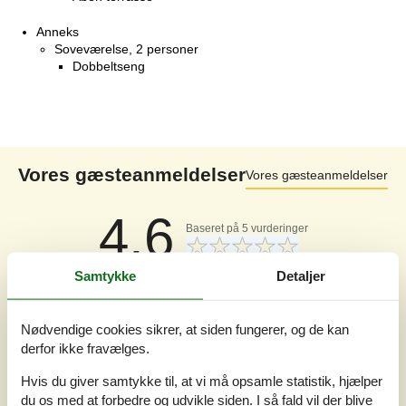
Anneks
Soveværelse, 2 personer
Dobbeltseng
Vores gæsteanmeldelser
Vores gæsteanmeldelser
4,6
Baseret på
5
vurderinger
Samtykke
Detaljer
Sidste vurdering fra d. 26-07-2026
5
(4)
4
(0)
Nødvendige cookies sikrer, at siden fungerer, og de kan
3
(1)
derfor ikke fravælges.
2
(0)
1
(0)
Hvis du giver samtykke til, at vi må opsamle statistik, hjælper
Kommentarer
du os med at forbedre og udvikle siden. I så fald vil der blive