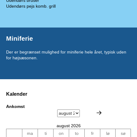
Udendørs bruser
Udendørs pejs komb. grill
Miniferie
Der er begrænset mulighed for miniferie hele året, typisk uden
for højsæsonen.
Kalender
Ankomst
august 2026
ma
ti
on
to
fr
lø
sø