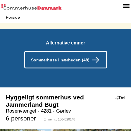
Forside
Alternative emner
Sommerhuse i nærheden (48)
Hyggeligt sommerhus ved
Del
Jammerland Bugt
Rosenvænget
 - 4281
 - Gørlev
 - Reersø- Bjerge Sydstrand
6 personer
Emne nr.:
130-E20148