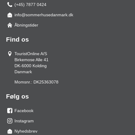
(+45) 7877 0424
info@sommerhusedanmark.dk
Åbningstider
Find os
TouristOnline A/S
Birkemose Alle 41
DK-6000
Kolding
Danmark
Momsnr.:
DK25363078
Følg os
Facebook
os
Instagram
på
os
Nyhedsbrev
facebook