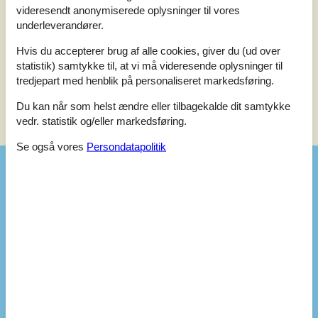
1 vurdering har kommentar på dansk.
videresendt anonymiserede oplysninger til vores
underleverandører.
5
0
0
4
voksne
børn
2024 maj
husdyr
overnat
Hvis du accepterer brug af alle cookies, giver du (ud over
der var ikke adgang til de 2 sovepladser i annekset
statistik) samtykke til, at vi må videresende oplysninger til
tredjepart med henblik på personaliseret markedsføring.
Du kan når som helst ændre eller tilbagekalde dit samtykke
vedr. statistik og/eller markedsføring.
Se nabo emner
Se solens gang om emnet
😎
Se også vores
Persondatapolitik
Faciliteter
Aktiviteter
Badmintonnet
Bålplads
Fiskemulighed, Hav
Kroket
Bad
WC. Varmt og koldt vand