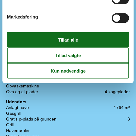
Gulvvarme på badeværelset
Røgalarm
Markedsføring
Koncepter
Energispare hus
Kvalitetshavemøbler
Røgfrit hus
Tæt på havet
Udendørs ophold
Køkken
Fryser
60 l
Kaffemaskine
Køkkenet har v/k vand
Køleskab
Opvaskemaskine
Ovn og el-plader
4 kogeplader
Udendørs
Anlagt have
1764 m²
Gasgrill
Gratis p-plads på grunden
3
Grill
Havemøbler