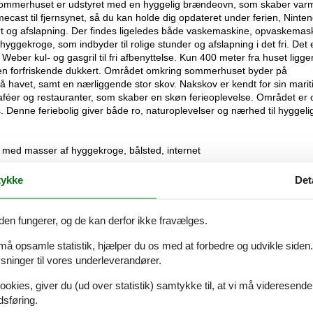
Sommerhuset er udstyret med en hyggelig brændeovn, som skaber var
ecast til fjernsynet, så du kan holde dig opdateret under ferien, Ninte
rt og afslapning. Der findes ligeledes både vaskemaskine, opvaskemas
ggekroge, som indbyder til rolige stunder og afslapning i det fri. Det e
Weber kul- og gasgril til fri afbenyttelse. Kun 400 meter fra huset ligge
er en forfriskende dukkert. Området omkring sommerhuset byder på
å havet, samt en nærliggende stor skov. Nakskov er kendt for sin mari
caféer og restauranter, som skaber en skøn ferieoplevelse. Området er
s. Denne feriebolig giver både ro, naturoplevelser og nærhed til hyggeli
med masser af hyggekroge, bålsted, internet
ykke
Det
den fungerer, og de kan derfor ikke fravælges.
Se nabo emner
 må opsamle statistik, hjælper du os med at forbedre og udvikle siden. I
ninger til vores underleverandører.
ookies, giver du (ud over statistik) samtykke til, at vi må videresende
dsføring.