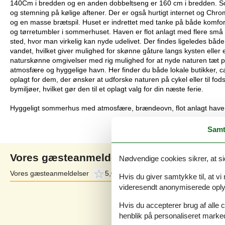
140Cm i bredden og en anden dobbeltseng er 160 cm i bredden. 
og stemning på kølige aftener. Der er også hurtigt internet og Chrom
og en masse brætspil. Huset er indrettet med tanke på både komfo
og tørretumbler i sommerhuset. Haven er flot anlagt med flere små hy
sted, hvor man virkelig kan nyde udelivet. Der findes ligeledes både 
vandet, hvilket giver mulighed for skønne gåture langs kysten ell
naturskønne omgivelser med rig mulighed for at nyde naturen tæt p
atmosfære og hyggelige havn. Her finder du både lokale butikker, 
oplagt for dem, der ønsker at udforske naturen på cykel eller til fod
bymiljøer, hvilket gør den til et oplagt valg for din næste ferie.
Hyggeligt sommerhus med atmosfære, brændeovn, flot anlagt have 
Samt
Vores gæsteanmeldelser
Nødvendige cookies sikrer, at si
Vores gæsteanmeldelser
5,0
Eksterne anmeldelser
4,4
Hvis du giver samtykke til, at vi
videresendt anonymiserede oplys
5,0
Baseret på
1
vurdering
Hvis du accepterer brug af alle c
henblik på personaliseret marke