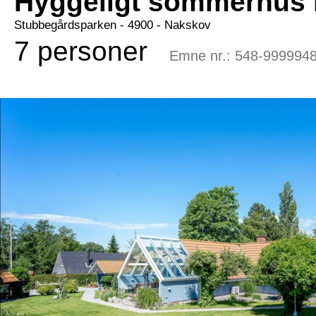
Hyggeligt sommerhus 
Stubbegårdsparken
 - 4900
 - Nakskov
7 personer
Emne nr.:
548-999994