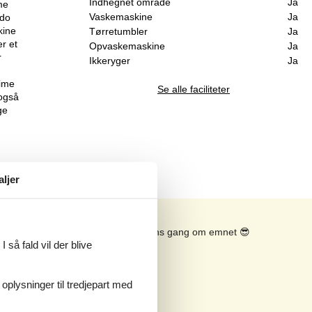
Indhegnet område
Ja
me
Vaskemaskine
Ja
ndo
kine
Tørretumbler
Ja
r et
Opvaskemaskine
Ja
r
Ikkeryger
Ja
time
Se alle faciliteter
 også
ge
aljer
Se solens gang om emnet
😎
 så fald vil der blive
 oplysninger til tredjepart med