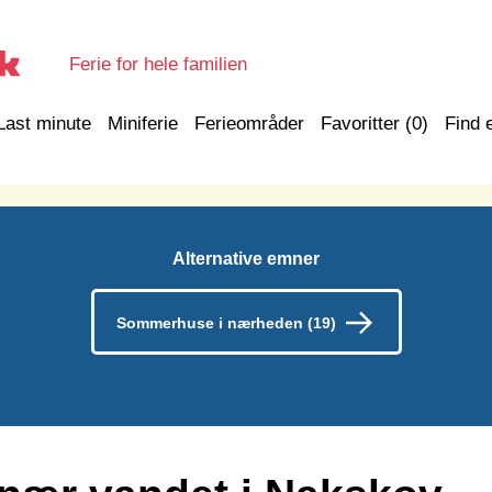
Ferie for hele familien
Last minute
Miniferie
Ferieområder
Favoritter (
0
)
Find 
Alternative emner
Sommerhuse i nærheden (19)