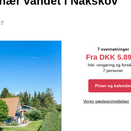
nær vandet i Nakskov
87
7 overnatninger
Fra
DKK
5.89
Inkl. rengøring og forsi
7
personer
Priser og kalende
Vores gæsteanmeldelser