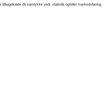
 tilbagekalde dit samtykke vedr. statistik og/eller markedsføring.
(1)
(0)
(0)
(0)
(0)
Egnethed
Huset er for ikke-rygere
Huset er ikke egnet til grupper 
Huset er velegnet til at sejle
udstyr (gryder og pander)
Huset er velegnet til at surfe
Normal
Huset er velegnet til børn