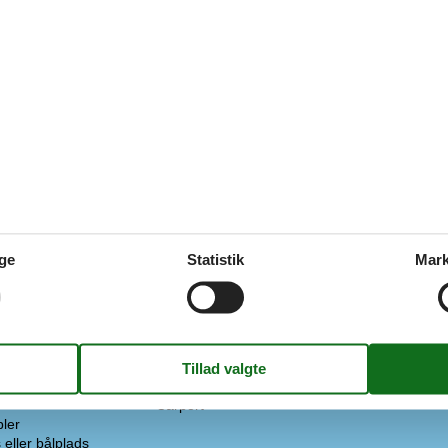
 (i liter)
60
Huset er velegnet til kæledyr
Strand
Strand
r
Keramisk
ber
Diverse
er til børn
Privat indgang
Windsurfing
n
ine
Afstand
Automatiseret pengeautomat (
er
Busstoppested
Butikker
Restauranter
ge
Statistik
Mark
Strand/hav/sø
Togstop (lille station)
Vand
råde
Carport
ler
eller bålplads