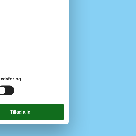
ATM)
12 km
4 km
12 km
10 km
edsføring
310 m
12 km
310 m