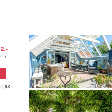
2,-
kring
r
5,0