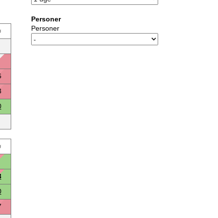
Personer
Personer
ø
6
3
0
ø
3
0
7