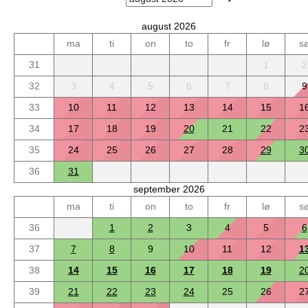
august 2026
ma
ti
on
to
fr
lø
s
31
1
2
32
3
4
5
6
7
8
9
33
10
11
12
13
14
15
1
34
17
18
19
20
21
22
2
35
24
25
26
27
28
29
3
36
31
september 2026
ma
ti
on
to
fr
lø
s
36
1
2
3
4
5
6
37
7
8
9
10
11
12
1
38
14
15
16
17
18
19
2
39
21
22
23
24
25
26
2