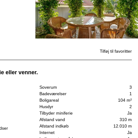
Tilføj til favoritter
e eller venner.
Soverum
3
Badeværelser
1
Boligareal
104 m²
Husdyr
2
Tilbyder miniferie
Ja
Afstand vand
310 m
Afstand indkøb
12.010 m
dser
Internet
Ja