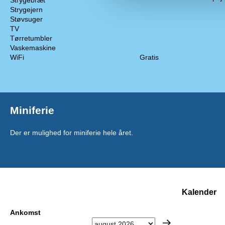
Strygebræt
Strygejern
Støvsuger
TV
Tørretumbler
Vaskemaskine
WiFi
Gratis
Miniferie
Der er mulighed for miniferie hele året.
Kalender
Ankomst