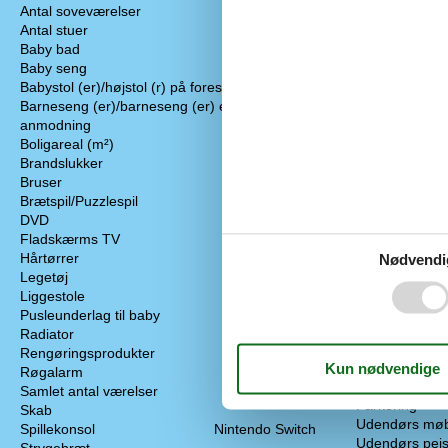
Antal soveværelser
3
Kapacitet fryser
Antal stuer
1
Krydderier
Baby bad
Køkken
Baby seng
Køkken komfu
Babystol (er)/højstol (r) på forespørgsel
Køkkenredska
Barneseng (er)/barneseng (er) efter
Køkkenredskab
anmodning
Køleskab
Boligareal (m²)
104
Mikrobølgeov
Brandslukker
Opvaskemask
Bruser
Ovn
Brætspil/Puzzlespil
Sandwich mak
DVD
Toaster
Fladskærms TV
Vinglas
Hårtørrer
Nødvendi
Udendørs
Legetøj
Grill
Liggestole
Gynge
Pusleunderlag til baby
Gårdhave
Radiator
Have
Rengøringsprodukter
Indhegnet om
Røgalarm
Legeplads
Samlet antal værelser
4
Parkering
Skab
Udendørs møb
Spillekonsol
Nintendo Switch
Udendørs pejs 