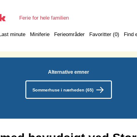
Ferie for hele familien
Last minute
Miniferie
Ferieområder
Favoritter (
0
)
Find 
Alternative emner
Sommerhuse i nærheden (65)