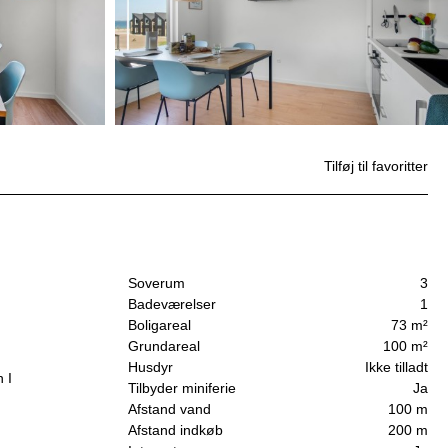
Tilføj til favoritter
Soverum
3
Badeværelser
1
Boligareal
73 m²
Grundareal
100 m²
Husdyr
Ikke tilladt
 I
Tilbyder miniferie
Ja
Afstand vand
100 m
Afstand indkøb
200 m