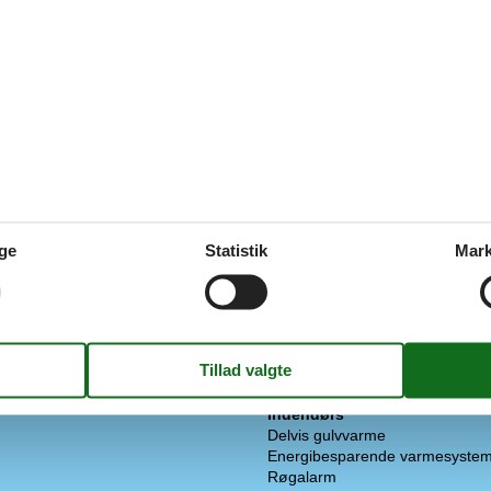
El artikler
e: Træ
1 TV
2022
Chromecast
Internet (trådløst)
Smart TV
73 m²
ge
Statistik
Mark
I nærheden
gt
Afs. til nærmeste vand/badning
Afstand til fiskemulighed
Afstand til indkøb
øretøjer
Golfbane
ternativ, Varmepumpe
Nærmeste by
gt over vand
Nærmeste restaurant
eck-in
Indendørs
Delvis gulvvarme
Energibesparende varmesyste
Røgalarm