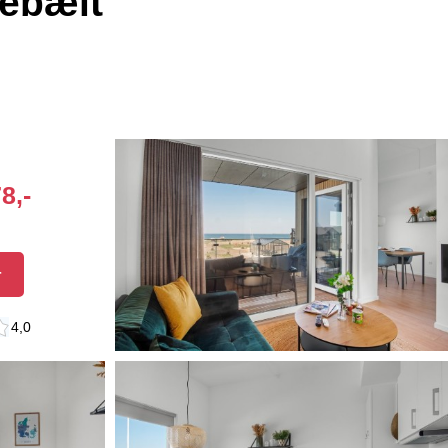
rebælt
8,-
r
4,0