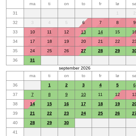
ma
ti
on
to
fr
lø
s
31
1
2
32
3
4
5
6
7
8
9
33
10
11
12
13
14
15
1
34
17
18
19
20
21
22
2
35
24
25
26
27
28
29
3
36
31
september 2026
ma
ti
on
to
fr
lø
s
36
1
2
3
4
5
6
37
7
8
9
10
11
12
1
38
14
15
16
17
18
19
2
39
21
22
23
24
25
26
2
40
28
29
30
41