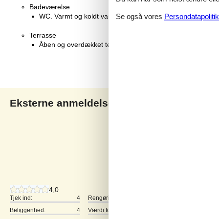
Badeværelse
WC. Varmt og koldt vand, Bruser
Se også vores
Persondatapolitik
Terrasse
Åben og overdækket terrasse
Eksterne anmeldelser
Vores gæsteanmeldelse
4,0
1 ekstern anmeldelse
4,0
Tjek ind:
4
Rengøring:
4
Komfort:
Beliggenhed:
4
Værdi for pengene:
3