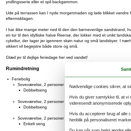
yndlingsserie eller et spil backgammon.
Ude på terrassen kan I nyde morgenmaden og lade blikket vandre he
eftermiddagen.
I har ikke mange meter ned til den den børnevenlige sandstrand, h
en tur til den idylliske halvø Reersø, der lokker med et unikt lands
cykeltur, der tager jer igennem skøn natur og små landsbyer. I nær
sikkert vil begejstre både store og små.
Glæd jer til dejlige feriedage her ved vandet!
Rumindretning
Samt
Feriebolig
Soveværelse, 2 personer
Nødvendige cookies sikrer, at si
Dobbeltseng
Hvis du giver samtykke til, at vi
Soveværelse, 2 personer
videresendt anonymiserede oplys
Dobbeltseng
Hvis du accepterer brug af alle c
Soveværelse, 2 personer
henblik på personaliseret marke
Enkelt seng
Du kan når som helst ændre eller