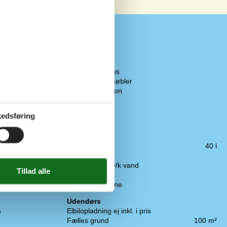
Koncepter
Energispare hus
Kvalitetshavemøbler
Luxury Collection
Røgfrit hus
Tæt på havet
edsføring
100 m
Køkken
100 m
Emhætte
200 m
Fryser
40 l
20 km
Kaffemaskine
10 km
Køkkenet har v/k vand
100 m
Køleskab
Opvaskemaskine
Udendørs
m
Elbilopladning ej inkl. i pris
Fælles grund
100 m²