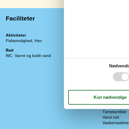
Faciliteter
Aktiviteter
Diverse
Fiskemulighed, Hav
Byggematerial
Byggeår
Bad
EL ekskl.
WC. Varmt og koldt vand
Etage 1. sal
Ferielejlighed
Nødvendi
Hav-/fjordudsi
Helårsisoleret
Kæledyr Nej
Oplader til elk
Opvarmning al
Panoramaudsi
Selvbetjent ch
Støvsuger
Tørretumbler
Vand inkl.
Vaskemaskine