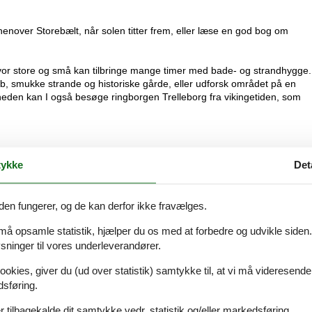
nover Storebælt, når solen titter frem, eller læse en god bog om
vor store og små kan tilbringe mange timer med bade- og strandhygge.
kab, smukke strande og historiske gårde, eller udforsk området på en
heden kan I også besøge ringborgen Trelleborg fra vikingetiden, som
ykke
Det
den fungerer, og de kan derfor ikke fravælges.
 må opsamle statistik, hjælper du os med at forbedre og udvikle siden. I
ninger til vores underleverandører.
ookies, giver du (ud over statistik) samtykke til, at vi må videresende
dsføring.
 tilbagekalde dit samtykke vedr. statistik og/eller markedsføring.