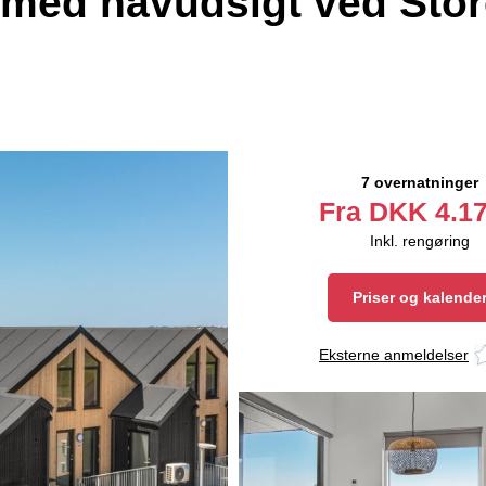
d med havudsigt ved Sto
7 overnatninger
Fra
DKK
4.17
Inkl. rengøring
Priser og kalende
Eksterne anmeldelser