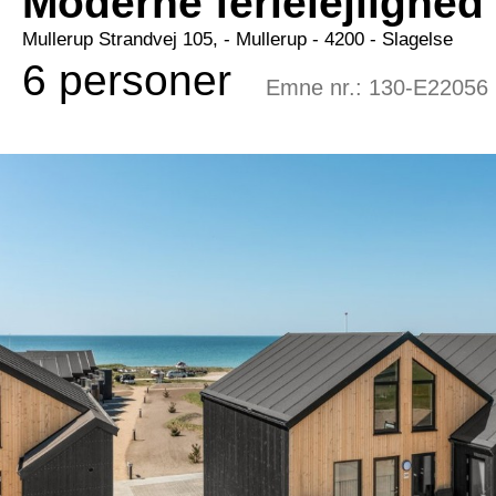
Moderne ferielejlighe
Mullerup Strandvej 105,
 - Mullerup
 - 4200
 - Slagelse
6 personer
Emne nr.:
130-E22056