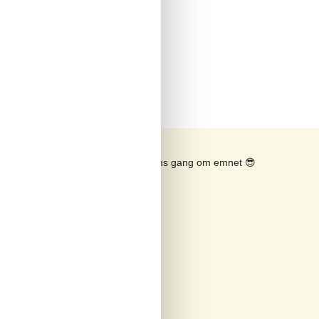
Se solens gang om emnet
😎