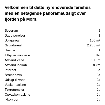
Velkommen til dette nyrenoverede feriehus
med en betagende panoramaudsigt over
fjorden på Mors.
Soverum
3
Badeværelser
1
Boligareal
150 m²
Grundareal
2.283 m²
Husdyr
1
Tilbyder miniferie
Nej
Afstand vand
100 m
Afstand indkøb
8 km
Internet
Ja
Brændeovn
Ja
Udsigt til vand
Ja
Vaskemaskine
Ja
Tørretumbler
Ja
Opvaskemaskine
Ja
Ikkeryger
Ja