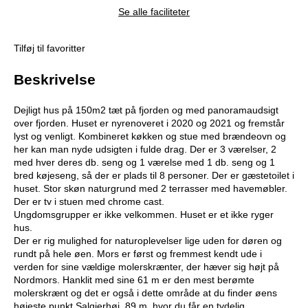
Se alle faciliteter
Tilføj til favoritter
Beskrivelse
Dejligt hus på 150m2 tæt på fjorden og med panoramaudsigt
over fjorden. Huset er nyrenoveret i 2020 og 2021 og fremstår
lyst og venligt. Kombineret køkken og stue med brændeovn og
her kan man nyde udsigten i fulde drag. Der er 3 værelser, 2
med hver deres db. seng og 1 værelse med 1 db. seng og 1
bred køjeseng, så der er plads til 8 personer. Der er gæstetoilet i
huset. Stor skøn naturgrund med 2 terrasser med havemøbler.
Der er tv i stuen med chrome cast.
Ungdomsgrupper er ikke velkommen. Huset er et ikke ryger
hus.
Der er rig mulighed for naturoplevelser lige uden for døren og
rundt på hele øen. Mors er først og fremmest kendt ude i
verden for sine vældige molerskrænter, der hæver sig højt på
Nordmors. Hanklit med sine 61 m er den mest berømte
molerskrænt og det er også i dette område at du finder øens
højeste punkt Salgjerhøj, 89 m, hvor du får en tydelig