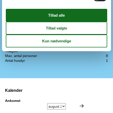
Bad
1
Gulvvarme i vådrum
Senge/soverum
Antal soverum
3
Dobbeltsenge
3
Køjeseng
1
Faciliteter
Barneseng / stol
Klinkegulv
Trægulv
Max. antal personer
8
Antal husdyr
1
Kalender
Ankomst