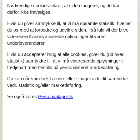
Nødvendige cookies sikrer, at siden fungerer, og de kan
derfor ikke fravælges.
Hvis du giver samtykke til, at vi må opsamle statistik, hjælper
du os med at forbedre og udvikle siden. I så fald vil der blive
Vores gæsteanmeldelser
Vores gæsteanmeldelser
videresendt anonymiserede oplysninger til vores
underleverandører.
4,2
Baseret på
5
vurderinger
Hvis du accepterer brug af alle cookies, giver du (ud over
statistik) samtykke til, at vi må videresende oplysninger til
tredjepart med henblik på personaliseret markedsføring.
Sidste vurdering fra d. 03-08-2025
Du kan når som helst ændre eller tilbagekalde dit samtykke
5
(2)
4
(2)
vedr. statistik og/eller markedsføring.
3
(1)
2
(0)
Se også vores
Persondatapolitik
1
(0)
Kommentarer
2 vurderinger har kommentarer på dansk.
3
0
0
7
voksne
2022 august
børn
husdyr
overnat
Lægger hus dejlig udsigt