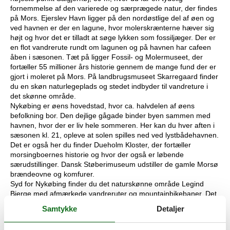
fornemmelse af den varierede og særprægede natur, der findes
på Mors. Ejerslev Havn ligger på den nordøstlige del af øen og
ved havnen er der en lagune, hvor molerskrænterne hæver sig
højt og hvor det er tilladt at søge lykken som fossiljæger. Der er
en flot vandrerute rundt om lagunen og på havnen har cafeen
åben i sæsonen. Tæt på ligger Fossil- og Molermuseet, der
fortæller 55 millioner års historie gennem de mange fund der er
gjort i moleret på Mors. På landbrugsmuseet Skarregaard finder
du en skøn naturlegeplads og stedet indbyder til vandreture i
det skønne område.
Nykøbing er øens hovedstad, hvor ca. halvdelen af øens
befolkning bor. Den dejlige gågade binder byen sammen med
havnen, hvor der er liv hele sommeren. Her kan du hver aften i
sæsonen kl. 21, opleve at solen spilles ned ved lystbådehavnen.
Det er også her du finder Dueholm Kloster, der fortæller
morsingboernes historie og hvor der også er løbende
særudstillinger. Dansk Støberimuseum udstiller de gamle Morsø
brændeovne og komfurer.
Syd for Nykøbing finder du det naturskønne område Legind
Bjerge med afmærkede vandreruter og mountainbikebaner. Det
er også i dette område at du finder øens største attraktion
Samtykke
Detaljer
Jesperhus Feriepark med oplevelser for hele familien.
Øen Mors rummer oplevelser til mange dage.