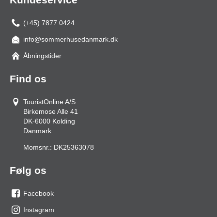
(+45) 7877 0424
info@sommerhusedanmark.dk
Åbningstider
Find os
TouristOnline A/S
Birkemose Alle 41
DK-6000
Kolding
Danmark
Momsnr.:
DK25363078
Følg os
Facebook
os
Instagram
på