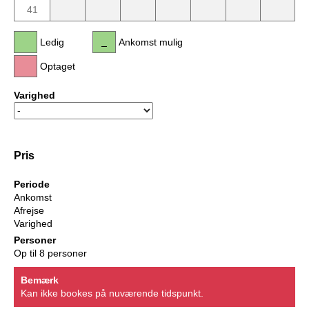
41
Ledig
Ankomst mulig
Optaget
Varighed
Pris
Periode
Ankomst
Afrejse
Varighed
Personer
Op til 8 personer
Bemærk
Kan ikke bookes på nuværende tidspunkt.