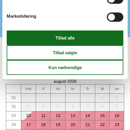
Faciliteter
Barneseng / stol
Markedsføring
Max. antal personer
5
Kalender
Ankomst
august 2026
ma
ti
on
to
fr
lø
sø
31
1
2
32
3
4
5
6
7
8
9
33
10
11
12
13
14
15
16
34
17
18
19
20
21
22
23