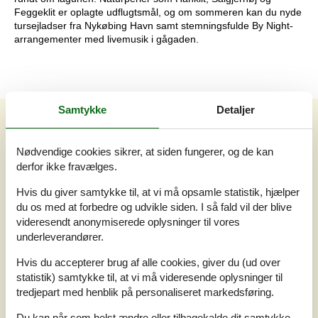
Feggeklit er oplagte udflugtsmål, og om sommeren kan du nyde
tursejladser fra Nykøbing Havn samt stemningsfulde By Night-
arrangementer med livemusik i gågaden.
Samtykke
Detaljer
Vores gæsteanmeldelser
Vores gæsteanmeldelser
Nødvendige cookies sikrer, at siden fungerer, og de kan
4,0
Baseret på
2
vurderinger
derfor ikke fravælges.
Hvis du giver samtykke til, at vi må opsamle statistik, hjælper
Sidste vurdering fra d. 15-09-2025
du os med at forbedre og udvikle siden. I så fald vil der blive
videresendt anonymiserede oplysninger til vores
5
(0)
underleverandører.
4
(2)
3
(0)
2
(0)
Hvis du accepterer brug af alle cookies, giver du (ud over
1
(0)
statistik) samtykke til, at vi må videresende oplysninger til
tredjepart med henblik på personaliseret markedsføring.
Kommentarer
1 vurdering har kommentar på dansk.
Du kan når som helst ændre eller tilbagekalde dit samtykke