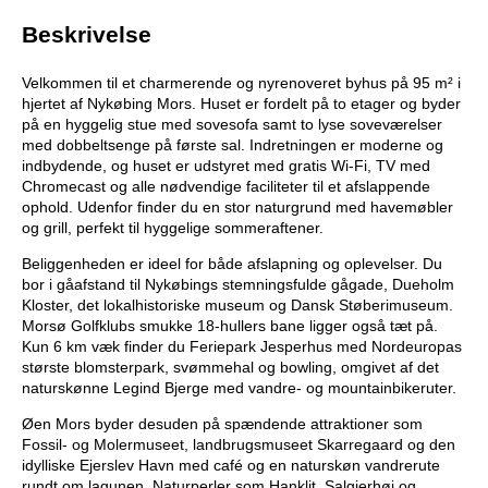
Beskrivelse
Velkommen til et charmerende og nyrenoveret byhus på 95 m² i
hjertet af Nykøbing Mors. Huset er fordelt på to etager og byder
på en hyggelig stue med sovesofa samt to lyse soveværelser
med dobbeltsenge på første sal. Indretningen er moderne og
indbydende, og huset er udstyret med gratis Wi-Fi, TV med
Chromecast og alle nødvendige faciliteter til et afslappende
ophold. Udenfor finder du en stor naturgrund med havemøbler
og grill, perfekt til hyggelige sommeraftener.
Beliggenheden er ideel for både afslapning og oplevelser. Du
bor i gåafstand til Nykøbings stemningsfulde gågade, Dueholm
Kloster, det lokalhistoriske museum og Dansk Støberimuseum.
Morsø Golfklubs smukke 18-hullers bane ligger også tæt på.
Kun 6 km væk finder du Feriepark Jesperhus med Nordeuropas
største blomsterpark, svømmehal og bowling, omgivet af det
naturskønne Legind Bjerge med vandre- og mountainbikeruter.
Øen Mors byder desuden på spændende attraktioner som
Fossil- og Molermuseet, landbrugsmuseet Skarregaard og den
idylliske Ejerslev Havn med café og en naturskøn vandrerute
rundt om lagunen. Naturperler som Hanklit, Salgjerhøj og