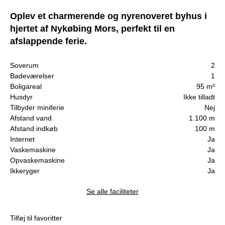
Oplev et charmerende og nyrenoveret byhus i
hjertet af Nykøbing Mors, perfekt til en
afslappende ferie.
Soverum
2
Badeværelser
1
Boligareal
95 m²
Husdyr
Ikke tilladt
Tilbyder miniferie
Nej
Afstand vand
1.100 m
Afstand indkøb
100 m
Internet
Ja
Vaskemaskine
Ja
Opvaskemaskine
Ja
Ikkeryger
Ja
Se alle faciliteter
Tilføj til favoritter