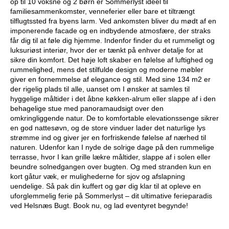
op til 10 voksne og 2 børn er Sommerlyst ideel til
familiesammenkomster, venneferier eller bare et tiltrængt
tilflugtssted fra byens larm. Ved ankomsten bliver du mødt af en
imponerende facade og en indbydende atmosfære, der straks
får dig til at føle dig hjemme. Indenfor finder du et rummeligt og
luksuriøst interiør, hvor der er tænkt på enhver detalje for at
sikre din komfort. Det høje loft skaber en følelse af luftighed og
rummelighed, mens det stilfulde design og moderne møbler
giver en fornemmelse af elegance og stil. Med sine 134 m2 er
der rigelig plads til alle, uanset om I ønsker at samles til
hyggelige måltider i det åbne køkken-alrum eller slappe af i den
behagelige stue med panoramaudsigt over den
omkringliggende natur. De to komfortable elevationssenge sikrer
en god nattesøvn, og de store vinduer lader det naturlige lys
strømme ind og giver jer en forfriskende følelse af nærhed til
naturen. Udenfor kan I nyde de solrige dage på den rummelige
terrasse, hvor I kan grille lækre måltider, slappe af i solen eller
beundre solnedgangen over bugten. Og med stranden kun en
kort gåtur væk, er mulighederne for sjov og afslapning
uendelige. Så pak din kuffert og gør dig klar til at opleve en
uforglemmelig ferie på Sommerlyst – dit ultimative ferieparadis
ved Helsnæs Bugt. Book nu, og lad eventyret begynde!