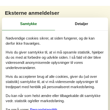
Eksterne anmeldelser
Vores gæsteanmeldelser
Eksterne anmeldelser
Samtykke
Detaljer
4,0
Nødvendige cookies sikrer, at siden fungerer, og de kan
derfor ikke fravælges.
3 eksterne anmeldelser
Hvis du giver samtykke til, at vi må opsamle statistik, hjælper
du os med at forbedre og udvikle siden. I så fald vil der blive
videresendt anonymiserede oplysninger til vores
4,6
september 2025
underleverandører.
Generelt:
4,5
Rengøring:
5
Beliggenhed:
4
Interiør:
5
Hvis du accepterer brug af alle cookies, giver du (ud over
Generel:
statistik) samtykke til, at vi må videresende oplysninger til
Nice house Nice weather throughout the week. Problems with
tredjepart med henblik på personaliseret markedsføring.
starting the sauna, were solved on the 3rd day. We in NL are
used to towels etc at arrival. Cleaning should also be inclyded in
Du kan når som helst ændre eller tilbagekalde dit samtykke
the price. But overall we were happy, with your holiday place
vedr. statistik og/eller markedsføring.
Se også vores
Persondatapolitik