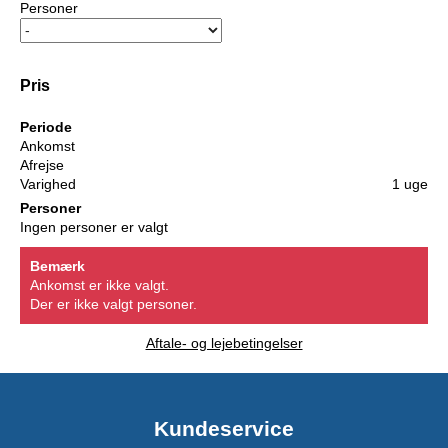
Personer
Pris
Periode
Ankomst
Afrejse
Varighed
1 uge
Personer
Ingen personer er valgt
Bemærk
Ankomst er ikke valgt.
Der er ikke valgt personer.
Aftale- og lejebetingelser
Kundeservice