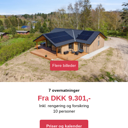
Flere billeder
7 overnatninger
Fra
DKK
9.301,-
Inkl. rengøring og forsikring
10
personer
Priser og kalender