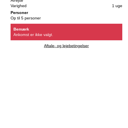
Afrejse
Varighed
1 uge
Personer
Op til 5 personer
Bemærk
Ankomst er ikke valgt.
Aftale- og lejebetingelser