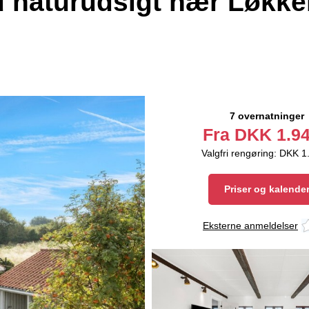
d naturudsigt nær Løkk
7 overnatninger
Fra
DKK
1.94
Valgfri rengøring: DKK 1
Priser og kalende
Eksterne anmeldelser