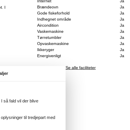
Internet
Ja
Brændeovn
Ja
t. I
Gode fiskeforhold
Ja
Indhegnet område
Ja
Aircondition
Ja
Vaskemaskine
Ja
Tørretumbler
Ja
Opvaskemaskine
Ja
Ikkeryger
Ja
Energivenligt
Ja
Se alle faciliteter
aljer
 så fald vil der blive
 oplysninger til tredjepart med