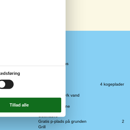
Koncepter
Energispare hus
Røgfrit hus
edsføring
Køkken
2,1 km
El-komfur
4 kogeplader
2,1 km
Emhætte
1,6 km
Køkkenet har v/k vand
23 km
Køleskab
8,7 km
Opvaskemaskine
8,7 km
Udendørs
Gratis p-plads på grunden
2
Grill