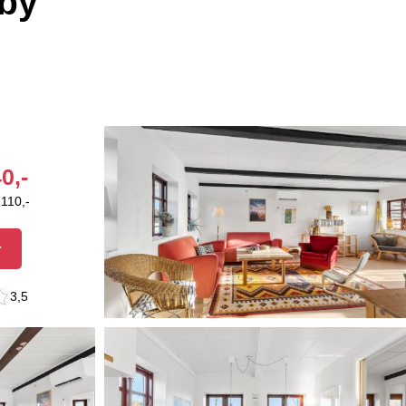
eby
0,-
.110,-
r
3,5