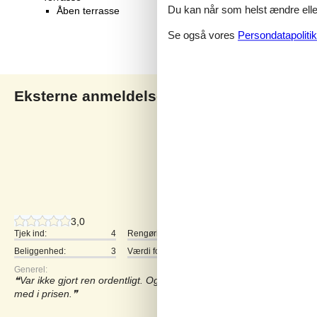
Du kan når som helst ændre eller
Åben terrasse
Se også vores
Persondatapolitik
Eksterne anmeldelser
Vores gæsteanmeldelse
3,5
2 eksterne anmeldelser
3,0
Tjek ind:
4
Rengøring:
2
Komfort:
Beliggenhed:
3
Værdi for pengene:
4
Generel:
Var ikke gjort ren ordentligt. Og når man er hel fra Grønland ma
med i prisen.