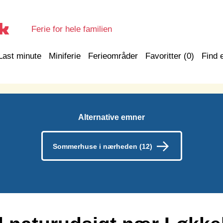
Ferie for hele familien
Last minute
Miniferie
Ferieområder
Favoritter (
0
)
Find 
Alternative emner
Sommerhuse i nærheden (12)