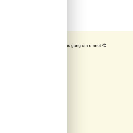
Se solens gang om emnet
😎