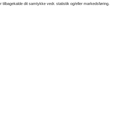
 tilbagekalde dit samtykke vedr. statistik og/eller markedsføring.
Eksterne anmeldelser
3,5
r
Se nabo emner
juli 2025
4
Faciliteter:
3
ngler man dynebetræk som er