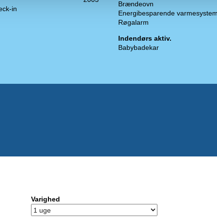
Brændeovn
eck-in
Energibesparende varmesyste
Røgalarm
Indendørs aktiv.
Babybadekar
Varighed