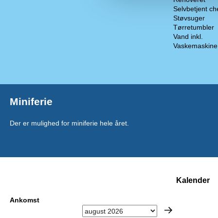
Selvbetjent ch
Støvsuger
Tørretumbler
Vand inkl.
Vaskemaskine
Miniferie
Der er mulighed for miniferie hele året.
Kalender
Ankomst