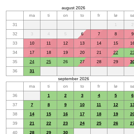
august 2026
ma
ti
on
to
fr
lø
s
31
1
2
32
3
4
5
6
7
8
9
33
10
11
12
13
14
15
1
34
17
18
19
20
21
22
2
35
24
25
26
27
28
29
3
36
31
september 2026
ma
ti
on
to
fr
lø
s
36
1
2
3
4
5
6
37
7
8
9
10
11
12
1
38
14
15
16
17
18
19
2
39
21
22
23
24
25
26
2
40
28
29
30