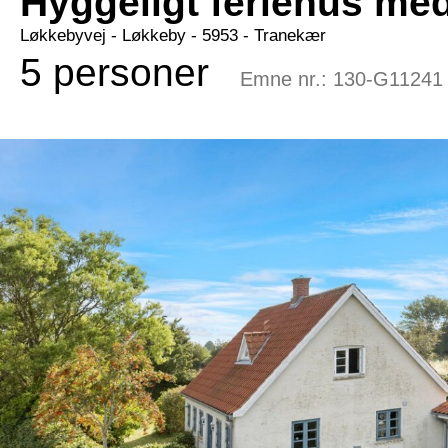
Hyggeligt feriehus me
Løkkebyvej
 - Løkkeby
 - 5953
 - Tranekær
5 personer
Emne nr.:
130-G11241