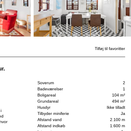
Tilføj til favoritter
r.
Soverum
2
Badeværelser
1
Boligareal
104 m²
Grundareal
494 m²
Husdyr
Ikke tilladt
i
Tilbyder miniferie
Ja
ed
Afstand vand
2.100 m
 hvor
Afstand indkøb
1.600 m