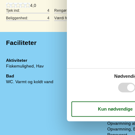
4,0
Tjek ind:
4
Rengøring:
5
Komfort:
Beliggenhed:
4
Værdi for pengene:
4
Faciliteter
Aktiviteter
Diverse
Fiskemulighed, Hav
Antal babysen
Antal babystol
Bad
Nødvendi
Antal gratis bø
WC. Varmt og koldt vand
Byggematerial
Byggeår
El og varme ex
Feriehus
Helårshus
Helårsisoleret
Kæledyr Nej
Opvarmning al
Opvarmning, 
Renoveret