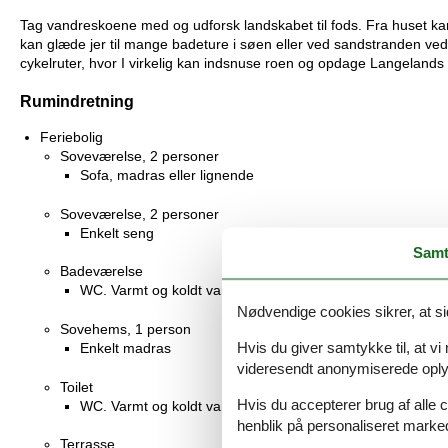
Tag vandreskoene med og udforsk landskabet til fods. Fra huset kan 
kan glæde jer til mange badeture i søen eller ved sandstranden ve
cykelruter, hvor I virkelig kan indsnuse roen og opdage Langelands 
Rumindretning
Feriebolig
Soveværelse, 2 personer
Sofa, madras eller lignende
Soveværelse, 2 personer
Enkelt seng
Samt
Badeværelse
WC. Varmt og koldt vand, Bruser
Nødvendige cookies sikrer, at si
Sovehems, 1 person
Hvis du giver samtykke til, at vi
Enkelt madras
videresendt anonymiserede oplys
Toilet
Hvis du accepterer brug af alle c
WC. Varmt og koldt vand
henblik på personaliseret marke
Terrasse