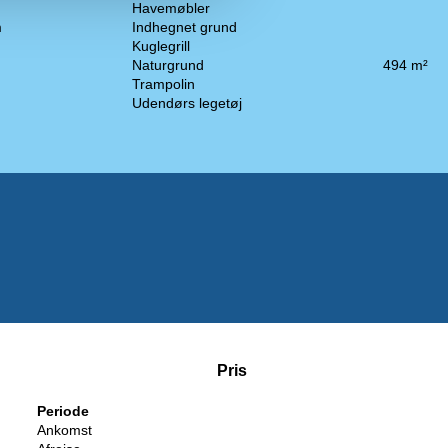
Havemøbler
m
Indhegnet grund
Kuglegrill
Naturgrund
494 m²
Trampolin
Udendørs legetøj
Pris
Periode
Ankomst