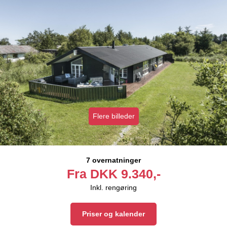
Flere billeder
7 overnatninger
Fra
DKK
9.340,-
Inkl. rengøring
Priser og kalender