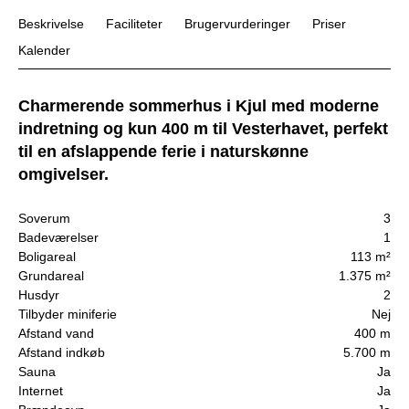
Beskrivelse
Faciliteter
Brugervurderinger
Priser
Kalender
Charmerende sommerhus i Kjul med moderne
indretning og kun 400 m til Vesterhavet, perfekt
til en afslappende ferie i naturskønne
omgivelser.
Soverum
3
Badeværelser
1
Boligareal
113 m²
Grundareal
1.375 m²
Husdyr
2
Tilbyder miniferie
Nej
Afstand vand
400 m
Afstand indkøb
5.700 m
Sauna
Ja
Internet
Ja