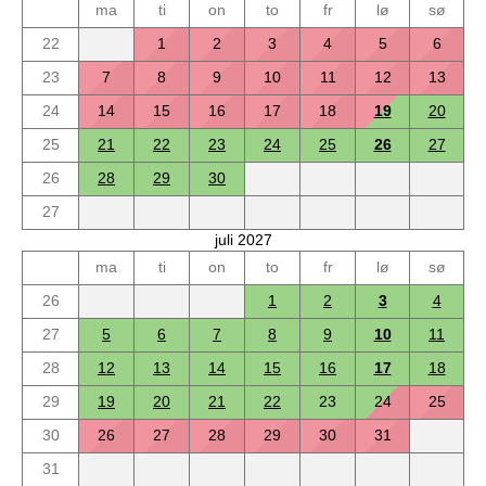
ma
ti
on
to
fr
lø
sø
22
1
2
3
4
5
6
23
7
8
9
10
11
12
13
24
14
15
16
17
18
19
20
25
21
22
23
24
25
26
27
26
28
29
30
27
juli 2027
ma
ti
on
to
fr
lø
sø
26
1
2
3
4
27
5
6
7
8
9
10
11
28
12
13
14
15
16
17
18
29
19
20
21
22
23
24
25
30
26
27
28
29
30
31
31