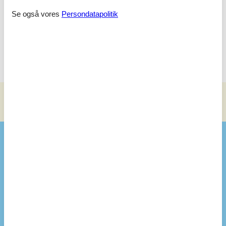
er et besøg værd.
Se også vores
Persondatapolitik
Book jeres næste ferie i dette skønne sommerhus ved Kjul
Strand og skab minder for livet i de mest idylliske omgivelser. Vi
glæder os til at byde jer velkommen!
Se nabo emner
Se solens gang om emnet
😎
Faciliteter
Bad
Vaskemaskine
Tørretumbler
Gæstetoilet
1
Badeværelse(r)
1
Sauna