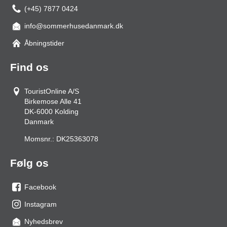
(+45) 7877 0424
info@sommerhusedanmark.dk
Åbningstider
Find os
TouristOnline A/S
Birkemose Alle 41
DK-6000
Kolding
Danmark
Momsnr.:
DK25363078
Følg os
Facebook
os
Instagram
på
os
Nyhedsbrev
facebook