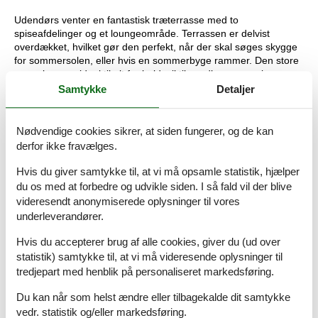
Udendørs venter en fantastisk træterrasse med to
spiseafdelinger og et loungeområde. Terrassen er delvist
overdækket, hvilket gør den perfekt, når der skal søges skygge
for sommersolen, eller hvis en sommerbyge rammer. Den store
græsplæne er ideel til alt fra boldspil til vandkamp, og giver
masser af plads til leg og sjov.
Samtykke
Detaljer
Oplevelser og aktiviteter i området
Nødvendige cookies sikrer, at siden fungerer, og de kan
derfor ikke fravælges.
Kjul er kendt for sit rige dyreliv så her er god mulighed for at se
fx hjorte, harer og fasaner, og stranden ligger i læ af Hirtshals
Hvis du giver samtykke til, at vi må opsamle statistik, hjælper
havn og er en af de mest børnevenlige strande i området. Om
du os med at forbedre og udvikle siden. I så fald vil der blive
sommeren kan I besøge det lokale ishus og hente frisk
videresendt anonymiserede oplysninger til vores
morgenbrød ved campingpladsen i Kjul.
underleverandører.
Området byder på fantastiske vandreruter langs skov og strand,
Hvis du accepterer brug af alle cookies, giver du (ud over
og har du cykel med, kan vi anbefale Nordsøstien, som tager
statistik) samtykke til, at vi må videresende oplysninger til
dig hele vejen til Skagen.
tredjepart med henblik på personaliseret markedsføring.
Hirtshals by ligger kun en kort køretur fra Kjul, hvor der er
Du kan når som helst ændre eller tilbagekalde dit samtykke
caféer, gågade samt et væld af supermarkeder. Det er også her
i finder Nordsøen - Nordeuropas største akvarium, som bestemt
vedr. statistik og/eller markedsføring.