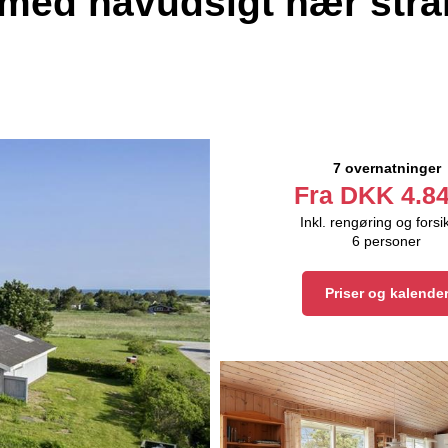
med havudsigt nær str
7 overnatninger
Fra
DKK
4.84
Inkl. rengøring og forsi
6
personer
Priser og kalende