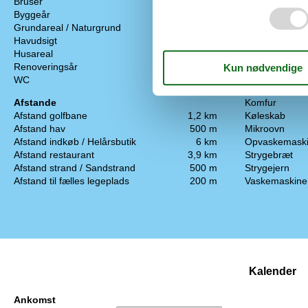
Bruser
Elvarme
Byggeår
1991
Varmepumpe /
Grundareal / Naturgrund
1200 m²
Hårde hvidev
Havudsigt
Elkedel
Husareal
110 m²
Emhætte
Renoveringsår
2000
Fryser
WC
Kaffemaskine
Afstande
Komfur
Afstand golfbane
1,2 km
Køleskab
Afstand hav
500 m
Mikroovn
Afstand indkøb / Helårsbutik
6 km
Opvaskemask
Afstand restaurant
3,9 km
Strygebræt
Afstand strand / Sandstrand
500 m
Strygejern
Afstand til fælles legeplads
200 m
Vaskemaskine
Kalender
Ankomst