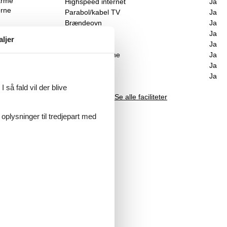
arme
Highspeed internet
Ja
erne
Parabol/kabel TV
Ja
Brændeovn
Ja
Udsigt til vand
Ja
aljer
Vaskemaskine
Ja
Opvaskemaskine
Ja
Ikkeryger
Ja
ro
Energivenligt
Ja
 så fald vil der blive
Se alle faciliteter
e.
 oplysninger til tredjepart med
.
år