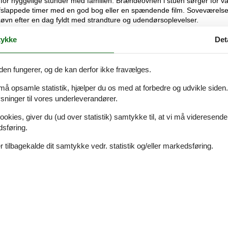
or hyggelige stunder med familien. Brændeovnen i stuen sørger for v
 afslappede timer med en god bog eller en spændende film. Soveværels
øvn efter en dag fyldt med strandture og udendørsoplevelser.
ykke
Det
ed de naturskønne omgivelser. Her kan du nyde dagens måltider under
Terrassen byder på god plads til både afslapning og leg, og den store
 mulighed for at finde et fredfyldt hjørne, hvor morgenkaffen kan nydes i 
den fungerer, og de kan derfor ikke fravælges.
 må opsamle statistik, hjælper du os med at forbedre og udvikle siden. I
ninger til vores underleverandører.
 fredelige omgivelser skaber de perfekte rammer for en afslappende feri
ookies, giver du (ud over statistik) samtykke til, at vi må videresende
ke havluft og tage en dukkert, når lysten melder sig.
dsføring.
lagt at udforske naturen til fods eller på cykel. Tæt på finder du
iaster ligger en af Nordjyllands bedste golfbaner inden for kort afstand
 tilbagekalde dit samtykke vedr. statistik og/eller markedsføring.
d restauranter, butikker og det populære Nordsøen Oceanarium.
barnesenge. De kan afhentes direkte på bureauet og returneres igen, n