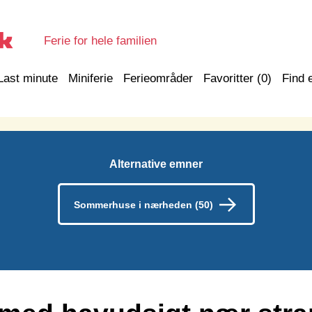
Ferie for hele familien
Last minute
Miniferie
Ferieområder
Favoritter (
0
)
Find 
Alternative emner
Sommerhuse i nærheden (50)