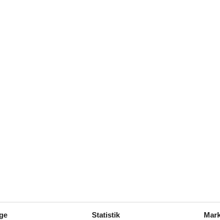
Se nabo emner
armning
Multimedier
Dansk tv
ge
Statistik
Mark