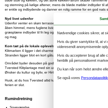
både stue og køkken, og det åbne køkken-alrum skaber rammerne f
og stemning på kølige aftener, mens de bløde møbler indbyder til
er enkle og indbydende og danner en rolig ramme for en god nats s
Samt
Nyd livet udenfor
Udenfor venter en skøn terrasse, som smelter naturligt sammen m
åben himmel, mens fuglene kvidrer, og den friske havbrise mærkes. 
græsplæne indbyder til fri leg og sjove boldspil. Samtidig er der rig
Nødvendige cookies sikrer, at si
og mag.
Hvis du giver samtykke til, at vi
Kom tæt på de lokale oplevelser
videresendt anonymiserede oplys
Klitmarken 4 ligger i det charmerende Kjul, hvor storslået natur og
Hvis du accepterer brug af alle c
Stranden ligger blot en kort gåtur væk, så du nemt kan nyde den fris
henblik på personaliseret marke
Området byder desuden på gode vandre- og cykelstier, som gør det op
Tversted Klitplantage med sin unikke flora og fauna, og for golfentus
Du kan når som helst ændre eller
Ønsker du kultur og byliv, er Hirtshals kun en kort køretur væk me
Se også vores
Persondatapolitik
Husk, at du hos Tversted altid kan låne trækvogne, barnestole og 
ferien er slut.
Rumindretning
Soveværelse