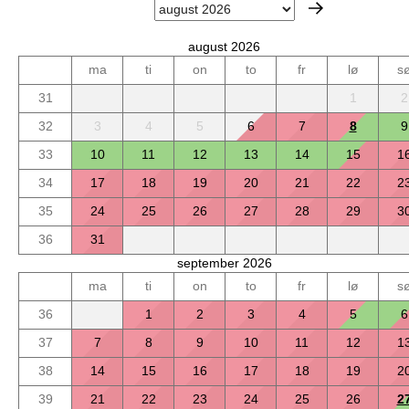
august 2026
ma
ti
on
to
fr
lø
s
31
1
2
32
3
4
5
6
7
8
9
33
10
11
12
13
14
15
1
34
17
18
19
20
21
22
2
35
24
25
26
27
28
29
3
36
31
september 2026
ma
ti
on
to
fr
lø
s
36
1
2
3
4
5
6
37
7
8
9
10
11
12
1
38
14
15
16
17
18
19
2
39
21
22
23
24
25
26
2