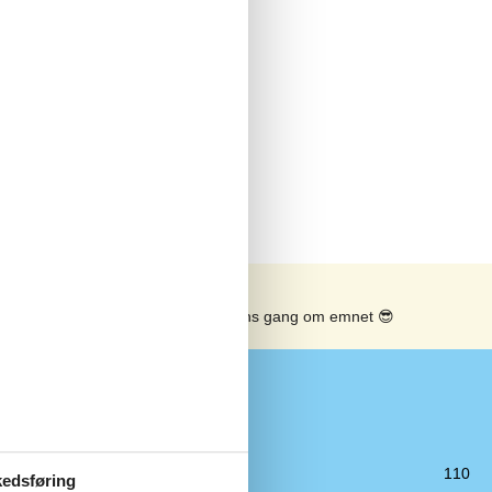
Se solens gang om emnet
😎
Diverse
Ingen TV2
Affaldsforhold
110
edsføring