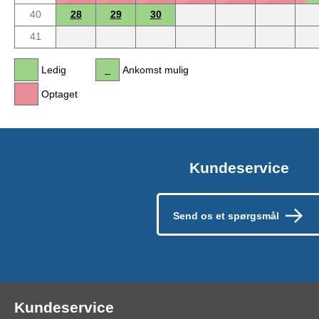
40
28
29
30
41
Ledig
Ankomst mulig
Optaget
Kundeservice
Send os et spørgsmål
Kundeservice