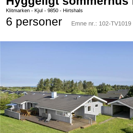
Hyggeligt sommerhus 
Klitmarken
 - Kjul
 - 9850
 - Hirtshals
6 personer
Emne nr.:
102-TV1019