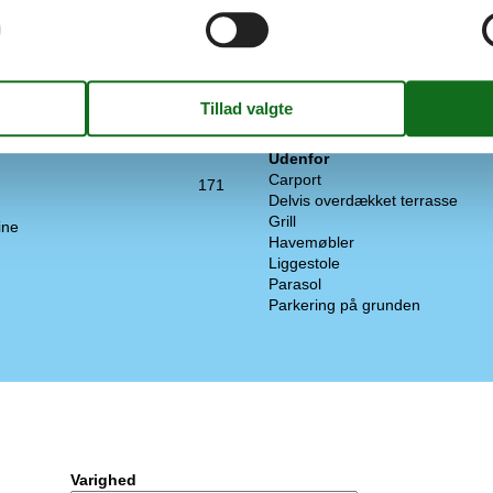
Gratis Wi-Fi - Over 20 Mbit
 Uden køl
Parabol
TV
arer
Tysk TV
Ekstra
41
Golfferie
Udenfor
Carport
171
Delvis overdækket terrasse
Grill
ine
Havemøbler
Liggestole
Parasol
Parkering på grunden
Varighed