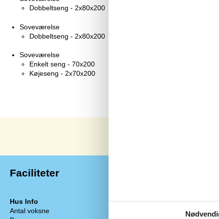
Dobbeltseng - 2x80x200
Soveværelse
Dobbeltseng - 2x80x200
Soveværelse
Enkelt seng - 70x200
Køjeseng - 2x70x200
Faciliteter
Hus Info
Energi / Opv
Antal voksne
6
Brændeovn
Nødvendi