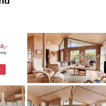
and
0,-
kring
r