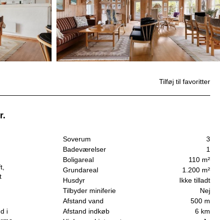
Tilføj til favoritter
r.
Soverum
3
Badeværelser
1
Boligareal
110 m²
t,
Grundareal
1.200 m²
t
Husdyr
Ikke tilladt
Tilbyder miniferie
Nej
Afstand vand
500 m
d i
Afstand indkøb
6 km