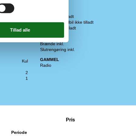
Gulvvarme
Regler
Husdyr ikke tilladt
Opladning af elbil ikke tilladt
Rygning ikke tilladt
Pris inklusiv
Brænde inkl.
Slutrengøring inkl.
GAMMEL
Kul
Radio
2
1
Pris
Periode