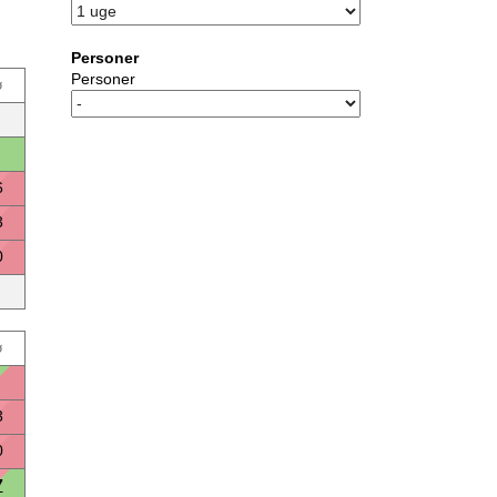
Personer
Personer
ø
6
3
0
ø
3
0
7