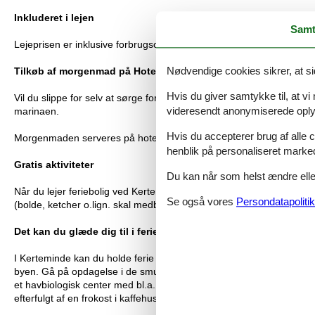
Inkluderet i lejen
Samt
Lejeprisen er inklusive forbrugsomkostninger, gratis Wifi, linnedpa
Nødvendige cookies sikrer, at si
Tilkøb af morgenmad på Hotel Kerteminde Strand
Hvis du giver samtykke til, at vi
Vil du slippe for selv at sørge for morgenmaden under dit ophold
videresendt anonymiserede oplys
marinaen.
Hvis du accepterer brug af alle c
Morgenmaden serveres på hotellet som en lækker buffet hver dag fra 
henblik på personaliseret marke
Gratis aktiviteter
Du kan når som helst ændre eller
Når du lejer feriebolig ved Kerteminde Byferie, har du gratis adgang
Se også vores
Persondatapolitik
(bolde, ketcher o.lign. skal medbringes eller lejes).
Det kan du glæde dig til i ferien
I Kerteminde kan du holde ferie i smukke og idylliske omgivelser. Ny
byen. Gå på opdagelse i de smukke, gamle stræder og shop i den 
et havbiologisk center med bl.a. marsvin og sæler. Nyd haven, ud
efterfulgt af en frokost i kaffehuset med havudsigt.