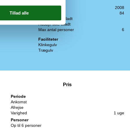
Husinfo
Byggeår
2008
Husareal
84
Rygning ikke tilladt
Husdyr ikke tilladt
Max antal personer
6
Faciliteter
Klinkegulv
Trægulv
Pris
Periode
Ankomst
Afrejse
Varighed
1 uge
Personer
Op til 6 personer