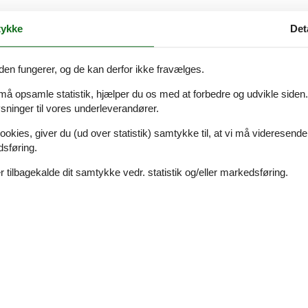
ykke
Det
kke med 2 håndklæder pr. person og viskestykker.
den fungerer, og de kan derfor ikke fravælges.
 må opsamle statistik, hjælper du os med at forbedre og udvikle siden. I
? Så kan du nemt tilkøbe morgenmad på Hotel Kerteminde Strand ved
ninger til vores underleverandører.
ookies, giver du (ud over statistik) samtykke til, at vi må videresende
kl. 7.00 til 10.00.
dsføring.
 tilbagekalde dit samtykke vedr. statistik og/eller markedsføring.
 til tennisbane, fodboldbane, trampolin, legeplads, bålplads og discgolf
d solen og vandet ved en af de fantastiske strande, som ligger helt op t
hyggelige indkøbsgade med masser af specialbutikker. Besøg Fjord&Bæ
stillingsbygningen og det gamle kunstnerhus på Johannes Larsens Muse