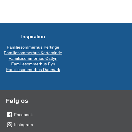
Inspiration
Familiesommerhus Kertinge
Familiesommerhus Kerteminde
Familiesommerhus Østfyn
Familiesommerhus Fyn
Familiesommerhus Danmark
Følg os
Facebook
os
Instagram
på
os