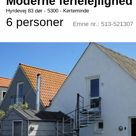
Moderne ferielejlighed
Hyrdevej 83 dør
 - 5300
 - Kerteminde
6 personer
Emne nr.:
513-521307