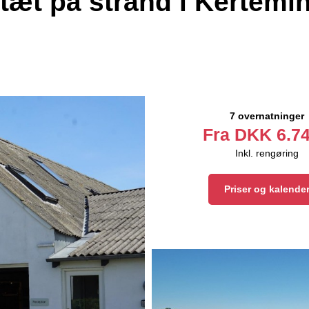
 tæt på strand i Kertemi
7 overnatninger
Fra
DKK
6.74
Inkl. rengøring
Priser og kalende