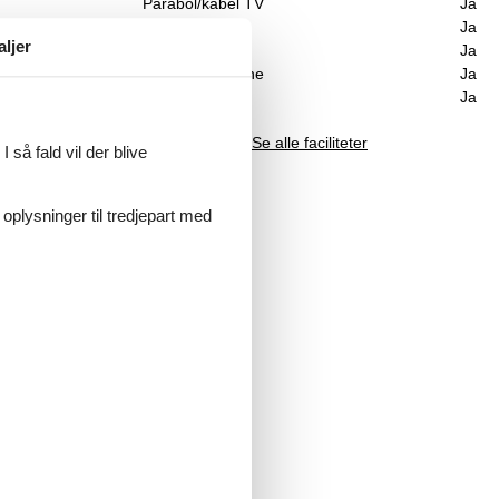
Parabol/kabel TV
Ja
Vaskemaskine
Ja
aljer
Tørretumbler
Ja
Opvaskemaskine
Ja
Ikkeryger
Ja
Se alle faciliteter
 så fald vil der blive
 oplysninger til tredjepart med
il
lt,
et