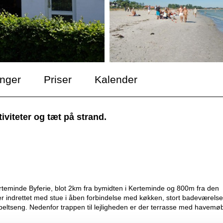
inger
Priser
Kalender
iviteter og tæt på strand.
Kerteminde Byferie, blot 2km fra bymidten i Kerteminde og 800m fra den
er indrettet med stue i åben forbindelse med køkken, stort badeværelse
ltseng. Nedenfor trappen til lejligheden er der terrasse med havemøb