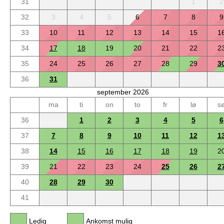
31
1
2
32
3
4
5
6
7
8
9
33
10
11
12
13
14
15
1
34
17
18
19
20
21
22
2
35
24
25
26
27
28
29
3
36
31
september 2026
ma
ti
on
to
fr
lø
s
36
1
2
3
4
5
6
37
7
8
9
10
11
12
1
38
14
15
16
17
18
19
2
39
21
22
23
24
25
26
2
40
28
29
30
41
Ledig
Ankomst mulig