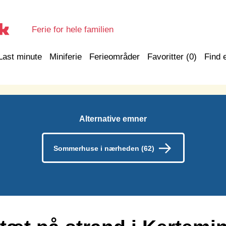
Ferie for hele familien
Last minute
Miniferie
Ferieområder
Favoritter (
0
)
Find 
Alternative emner
Sommerhuse i nærheden (62)