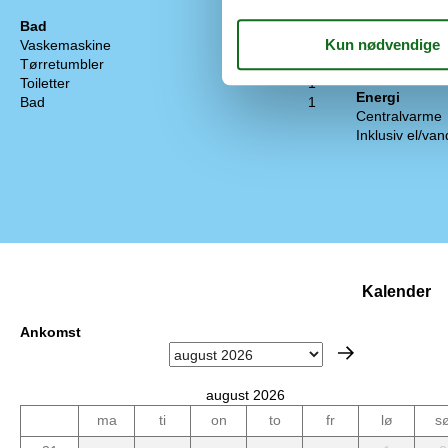
Kabel-TV
Bad
Gratis WiFi
Vaskemaskine
Tysk TV
Tørretumbler
Engelsk tv
Toiletter
1
Energi
Bad
1
Centralvarme
Inklusiv el/va
Kalender
Ankomst
august 2026
ma
ti
on
to
fr
lø
s