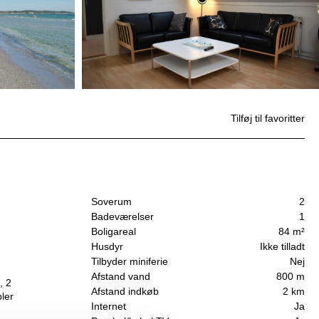
Tilføj til favoritter
Soverum
2
Badeværelser
1
Boligareal
84 m²
Husdyr
Ikke tilladt
Tilbyder miniferie
Nej
Afstand vand
800 m
, 2
Afstand indkøb
2 km
ler
Internet
Ja