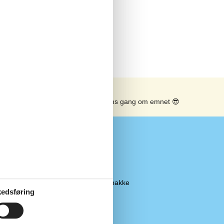
Se solens gang om emnet
😎
Ekstra
800 m
Barnestol
2 km
Inklusiv linnedpakke
edsføring
2 km
Barneseng
Strygejern
Strygebræt