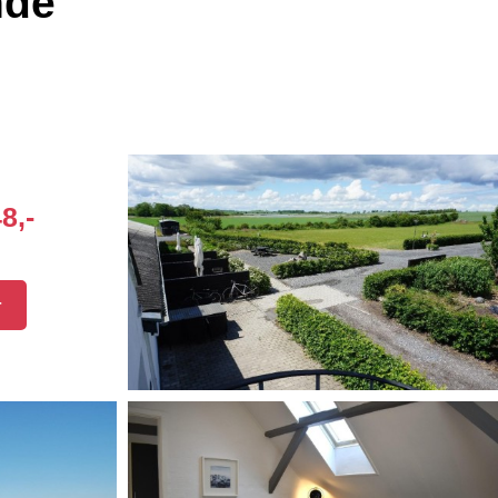
nde
8,-
r