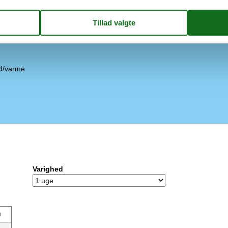
Grill (kul)
Afskærmet terrasse
Trampolin
Fælles legeplads
nd/varme
Varighed
ø