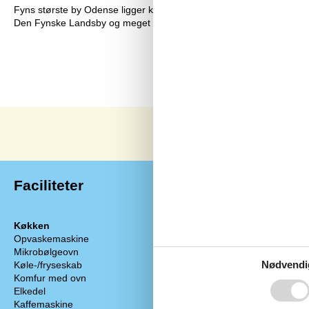
Fyns største by Odense ligger kun 25 minutters kørsel fra Kerte
Den Fynske Landsby og meget mere.
Faciliteter
Køkken
Soverum
Opvaskemaskine
Soverum
Mikrobølgeovn
Dobbeltseng
Nødvendi
Køle-/fryseskab
Enkeltseng
Komfur med ovn
Multimedie
Elkedel
Dansk tv
Kaffemaskine