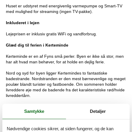
Huset er udstyret med energivenlig varmepumpe og Smart-TV
med mulighed for streaming (ingen TV-pakke).
Inkluderet i lejen
Lejeprisen er inklusiv gratis WiFi og vandforbrug.
Glæd dig til ferien i Kerteminde
Kerteminde er en af Fyns små perler. Byen er ikke så stor, men
har alt hvad man behøver, for at holde en dejlig ferie.
Nord og syd for byen ligger Kertemindes to fantastiske
badestrande. Nordstranden er den mest børnevenlige og meget
poulær blandt turister og fastboende. Om sommeren holder
livreddere øje med de badende fra det karakteristiske rød/hvide
livreddertårn.
Efter en dejlig strandtur er der kun få minutters gang op i den
Samtykke
Detaljer
hyggelige bymidte. Her er gode muligheder for at ose i
spændende specialbutikker og spise en frokost på en af de
mange restauranter og cafér. På den nye renæssancehavn kan
Nødvendige cookies sikrer, at siden fungerer, og de kan
du nyde en is eller en kop kaffe og betragte de små både, som