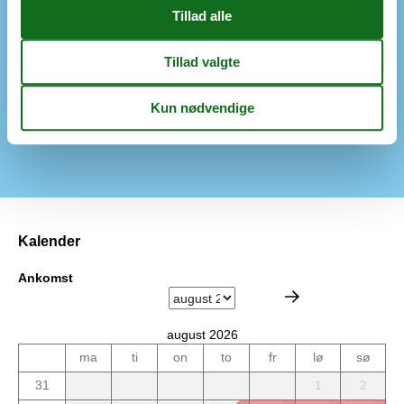
Husareal
50
Rygning ikke tilladt
Husdyr ikke tilladt
Renoveret
Max antal personer
6
Renoveret år
1996
Faciliteter
Trægulv
Kalender
Ankomst
august 2026
ma
ti
on
to
fr
lø
sø
31
1
2