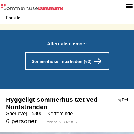
Forside
Alternative emner
Sommerhuse i nærheden (63)
Hyggeligt sommerhus tæt ved
Del
Nordstranden
Snerlevej
 - 5300
 - Kerteminde
6 personer
Emne nr.:
513-435876