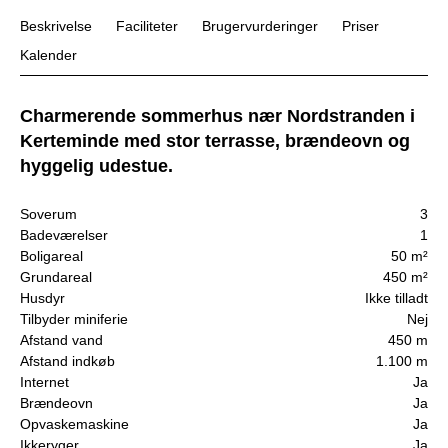
Beskrivelse
Faciliteter
Brugervurderinger
Priser
Kalender
Charmerende sommerhus nær Nordstranden i
Kerteminde med stor terrasse, brændeovn og
hyggelig udestue.
Soverum
3
Badeværelser
1
Boligareal
50 m²
Grundareal
450 m²
Husdyr
Ikke tilladt
Tilbyder miniferie
Nej
Afstand vand
450 m
Afstand indkøb
1.100 m
Internet
Ja
Brændeovn
Ja
Opvaskemaskine
Ja
Ikkeryger
Ja