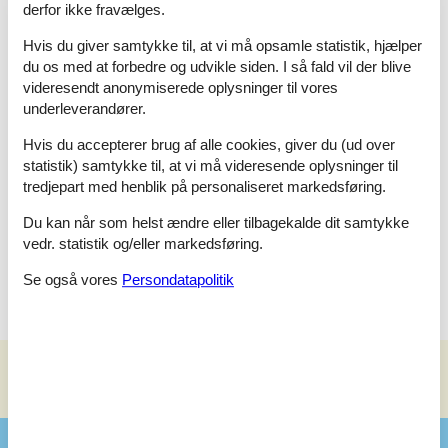
derfor ikke fravælges.
roligt sejler forbi.
Hvis du giver samtykke til, at vi må opsamle statistik, hjælper
I Fjord&Bælt kan du tage hele familien med og bl.a. se
du os med at forbedre og udvikle siden. I så fald vil der blive
Danmarks eneste hval Marsvinet helt tæt på. På Johannes
Larsen Museet vises den berømte malers hjem frem samt en
videresendt anonymiserede oplysninger til vores
stor, moderne udstillingsbygning med vekslende
underleverandører.
kunstudstillinger. Besøg også Kaffehuset med vel nok byens
smukkeste udsigt. Lidt uden for Kerteminde ligger
Hvis du accepterer brug af alle cookies, giver du (ud over
Vikingemuseet Ladby. Om sommeren er her masser af
statistik) samtykke til, at vi må videresende oplysninger til
spændende vikingearrangementer, som børnene vil elske.
tredjepart med henblik på personaliseret markedsføring.
På Great Northern kan du spille golf på en af Nordens
Du kan når som helst ændre eller tilbagekalde dit samtykke
smukkeste golfbaner og forkæle dig selv i den eksklusive Great
vedr. statistik og/eller markedsføring.
Northern Spa.
Se også vores
Persondatapolitik
Se nabo emner
Se solens gang om emnet
😎