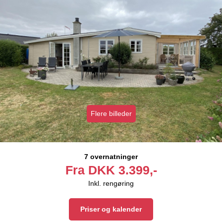
Flere billeder
7 overnatninger
Fra
DKK
3.399,-
Inkl. rengøring
Priser og kalender