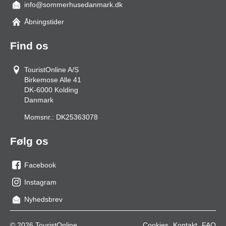
info@sommerhusedanmark.dk
Åbningstider
Find os
TouristOnline A/S
Birkemose Alle 41
DK-6000
Kolding
Danmark
Momsnr.:
DK25363078
Følg os
Facebook
os
Instagram
på
os
Nyhedsbrev
facebook
på
Instagram
© 2026 TouristOnline
Cookies
Kontakt
FAQ