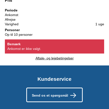
Pris
Periode
Ankomst
Afrejse
Varighed
1 uge
Personer
Op til 10 personer
Bemærk
Ankomst er ikke valgt.
Aftale- og lejebetingelser
Kundeservice
Send os et spørgsmål