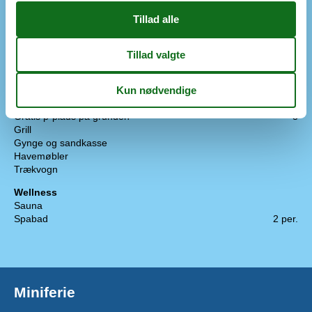
Fryser
150 l
Kaffemaskine
Køkkenet har v/k vand
Køleskab
Mikroovn
Opvaskemaskine
Udendørs
Anlagt have
1300 m²
Gratis p-plads på grunden
3
Grill
Gynge og sandkasse
Havemøbler
Trækvogn
Wellness
Sauna
Spabad
2 per.
Miniferie