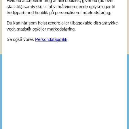
Hvis du accepterer brug af alle cookies, giver du (ud over
Ingen vurderinger har kommentarer.
statistik) samtykke til, at vi må videresende oplysninger til
tredjepart med henblik på personaliseret markedsføring.
Se 3 eksterne anmeldelser i stedet.
Du kan når som helst ændre eller tilbagekalde dit samtykke
vedr. statistik og/eller markedsføring.
Se også vores
Persondatapolitik
Se nabo emner
Se solens gang om emnet
😎
Faciliteter
Aktiviteter
Basketball kurv
Fiskerenseplads udendørs
Gratis Fun bowling/mini golf
Bad
WC. Varmt og koldt vand
Diverse
Antal babysenge
1