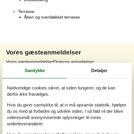
Terrasse
Åben og overdækket terrasse
Vores gæsteanmeldelser
Vores gæsteanmeldelser
Eksterne anmeldelser
Samtykke
Detaljer
3,7
Baseret på
3
vurderinger
Nødvendige cookies sikrer, at siden fungerer, og de kan
derfor ikke fravælges.
Sidste vurdering fra d. 19-07-2026
Hvis du giver samtykke til, at vi må opsamle statistik, hjælper
5
(0)
du os med at forbedre og udvikle siden. I så fald vil der blive
4
(2)
3
(1)
videresendt anonymiserede oplysninger til vores
2
(0)
underleverandører.
1
(0)
Kommentarer