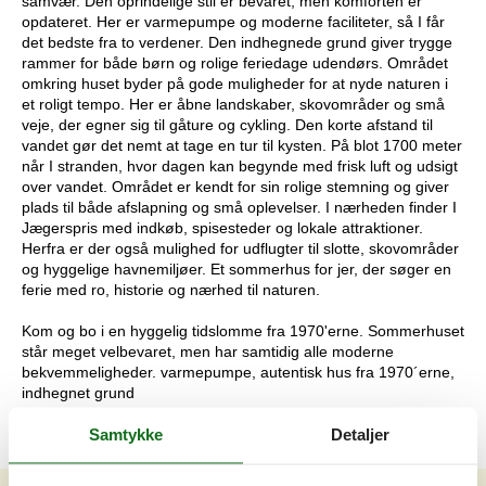
samvær. Den oprindelige stil er bevaret, men komforten er
opdateret. Her er varmepumpe og moderne faciliteter, så I får
det bedste fra to verdener. Den indhegnede grund giver trygge
rammer for både børn og rolige feriedage udendørs. Området
omkring huset byder på gode muligheder for at nyde naturen i
et roligt tempo. Her er åbne landskaber, skovområder og små
veje, der egner sig til gåture og cykling. Den korte afstand til
vandet gør det nemt at tage en tur til kysten. På blot 1700 meter
når I stranden, hvor dagen kan begynde med frisk luft og udsigt
over vandet. Området er kendt for sin rolige stemning og giver
plads til både afslapning og små oplevelser. I nærheden finder I
Jægerspris med indkøb, spisesteder og lokale attraktioner.
Herfra er der også mulighed for udflugter til slotte, skovområder
og hyggelige havnemiljøer. Et sommerhus for jer, der søger en
ferie med ro, historie og nærhed til naturen.
Kom og bo i en hyggelig tidslomme fra 1970'erne. Sommerhuset
står meget velbevaret, men har samtidig alle moderne
bekvemmeligheder. varmepumpe, autentisk hus fra 1970´erne,
indhegnet grund
Samtykke
Detaljer