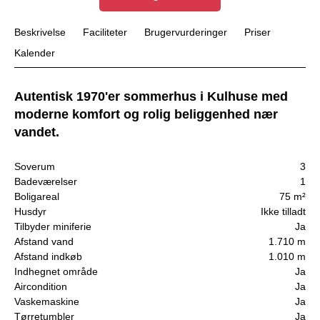
Beskrivelse
Faciliteter
Brugervurderinger
Priser
Kalender
Autentisk 1970'er sommerhus i Kulhuse med
moderne komfort og rolig beliggenhed nær
vandet.
Soverum
3
Badeværelser
1
Boligareal
75 m²
Husdyr
Ikke tilladt
Tilbyder miniferie
Ja
Afstand vand
1.710 m
Afstand indkøb
1.010 m
Indhegnet område
Ja
Aircondition
Ja
Vaskemaskine
Ja
Tørretumbler
Ja