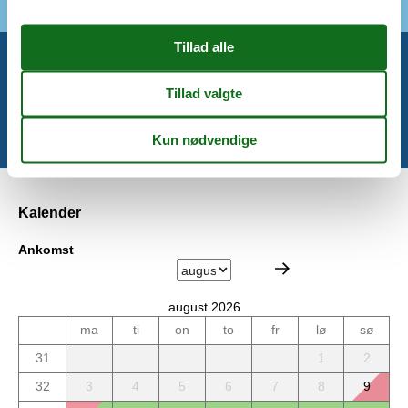
Miniferie
Der er mulighed for miniferie hele året.
Kalender
Ankomst
august 2026
ma
ti
on
to
fr
lø
sø
31
1
2
32
3
4
5
6
7
8
9