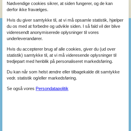
Nødvendige cookies sikrer, at siden fungerer, og de kan
derfor ikke fravælges.
Se nabo emner
Se solens gang om emnet
😎
Hvis du giver samtykke til, at vi må opsamle statistik, hjælper
du os med at forbedre og udvikle siden. I så fald vil der blive
Faciliteter
videresendt anonymiserede oplysninger til vores
underleverandører.
Indendørs
Hvis du accepterer brug af alle cookies, giver du (ud over
Aircondition
statistik) samtykke til, at vi må videresende oplysninger til
Antal badeværelser
1
tredjepart med henblik på personaliseret markedsføring.
Antal enkeltsenge
5
Antal soveværelser
3
Du kan når som helst ændre eller tilbagekalde dit samtykke
Antal stuer
1
vedr. statistik og/eller markedsføring.
Boligareal (m²)
75
Brandslukker
Se også vores
Persondatapolitik
Bruser
Brætspil/Puzzlespil
Byggeår
1975
Førstehjælpskasse
Hårtørrer
Legetøj
Radiator
Radio