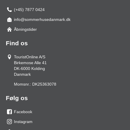
(+45) 7877 0424
info@sommerhusedanmark.dk
Åbningstider
Find os
TouristOnline A/S
Birkemose Alle 41
DK-6000
Kolding
Danmark
Momsnr.:
DK25363078
Følg os
Facebook
os
Instagram
på
os